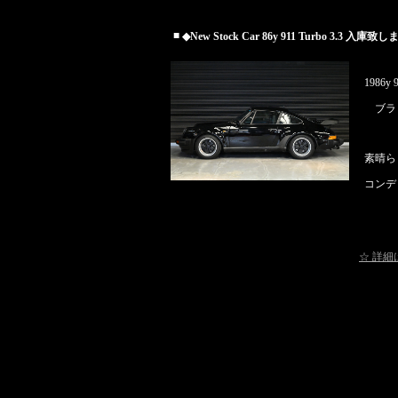
■
◆New Stock Car 86y 911 Turbo 3.3 入庫
1986y
ブラッ
素晴ら
コンデ
☆ 詳細