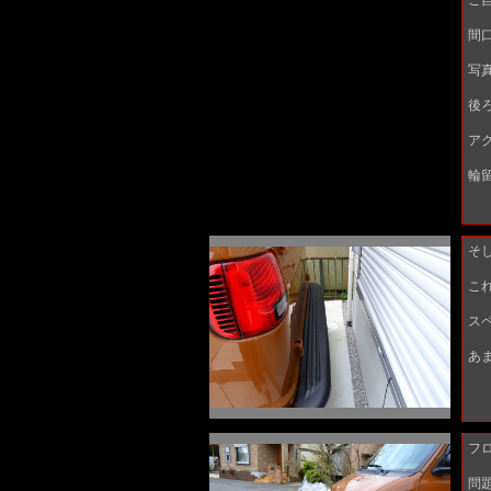
ご
間口
写
後
ア
輪
そ
こ
ス
あ
フ
問