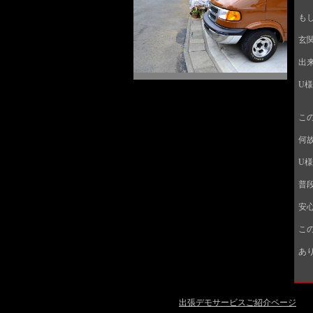
も
玄
出
U
こ
何
U様
普
安
こ
あ
出張デモサービスご紹介ページ