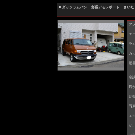
■
ダッジラムバン 出張デモレポート さいた
ア
エ
ラ
カ
是
余
店
U
写
エ
が