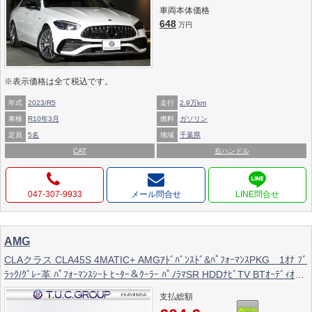
車両本体価格
648
万円
※表示価格は全て税込です。
年式
2023/R5
走行
2.9万km
車検
R10年3月
燃料
ガソリン
定員
5名
地域
千葉県
CAT
右ハンドル
047-307-9933
メール問合せ
AMG
CLAクラス CLA45S 4MATIC+ AMGｱﾄﾞﾊﾞﾝｽﾄﾞ&ﾊﾟﾌｫｰﾏﾝｽPKG 1ｵﾅ ﾌﾞ
ﾗｯｸ/ｸﾞﾚｰ革 ﾊﾟﾌｫｰﾏﾝｽｼｰﾄ ﾋｰﾀｰ＆ｸｰﾗｰ ﾊﾟﾉﾗﾏSR HDDﾅﾋﾞTV BTｵｰﾃﾞｨｵ
360ｶﾒﾗ HUD 自動Rｹﾞｰﾄ&ﾊﾝｽﾞﾌﾘｰA ｱﾄﾞﾊﾞﾝｽﾄﾞｽﾋﾟｰｶｰ 19AW ﾊﾟﾌｫｰﾏﾝｽ
支払総額
EX 2年保証付