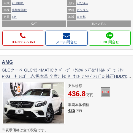
年式
2019/R1
走行
2.2万km
車検
車検整備付
燃料
ガソリン
定員
4名
地域
東京都
CAT
右ハンドル
03-3687-6363
メール問合せ
AMG
GLCクーペ GLC43 4MATIC ｸｰﾍﾟ ﾚｻﾞｰｴｸｽｸﾙｰｼﾌﾞ&ﾅｲﾄ&ﾚｰﾀﾞｰｾｰﾌﾃｨ
PKG ｷｰﾚｽｺﾞｰ 赤/黒本革 全席ｼｰﾄﾋｰﾀｰ ｻﾝﾙｰﾌ ﾍｯﾄﾞｱｯﾌﾟD 純正HDDﾅﾋﾞ
TV BT音楽 ﾌﾞﾙﾒｽﾀｰ 360ｶﾒﾗ LEDﾗｲﾄ ﾊﾝｽﾞﾌﾘｰA AMG専用装備&ﾁｭｰﾆﾝｸﾞ
支払総額
9AT 2年保証
436.8
万円
車両本体価格
425
万円
※表示価格は全て税込です。