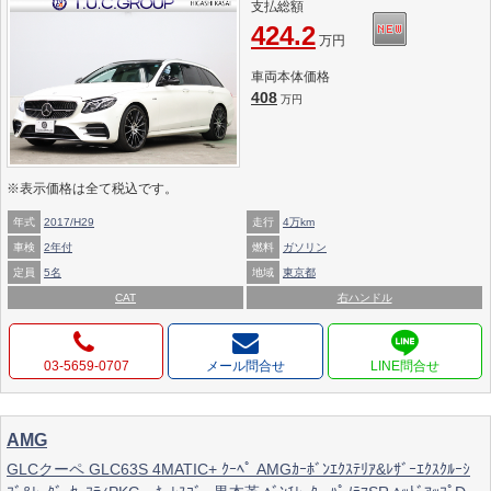
支払総額
424.2
万円
車両本体価格
408
万円
※表示価格は全て税込です。
年式
2017/H29
走行
4万km
車検
2年付
燃料
ガソリン
定員
5名
地域
東京都
CAT
右ハンドル
03-5659-0707
メール問合せ
AMG
GLCクーペ GLC63S 4MATIC+ ｸｰﾍﾟ AMGｶｰﾎﾞﾝｴｸｽﾃﾘｱ&ﾚｻﾞｰｴｸｽｸﾙｰｼ