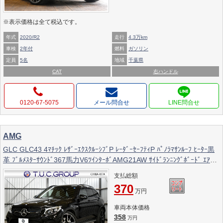
※表示価格は全て税込です。
年式
2020/R2
走行
4.3万km
車検
2年付
燃料
ガソリン
定員
5名
地域
千葉県
CAT
右ハンドル
0120-67-5075
メール問合せ
AMG
GLC GLC43 4ﾏﾁｯｸ ﾚｻﾞｰｴｸｽｸﾙｰｼﾌﾞP ﾚｰﾀﾞｰｾｰﾌﾃｨP ﾊﾟﾉﾗﾏｻﾝﾙｰﾌ ﾋｰﾀｰ黒
革 ﾌﾞﾙﾒｽﾀｰｻｳﾝﾄﾞ367馬力V6ﾂｲﾝﾀｰﾎﾞAMG21AW ｻｲﾄﾞﾗﾝﾆﾝｸﾞﾎﾞｰﾄﾞ ｴｱﾊﾞ
ﾗﾝｽP ﾅｲﾄPKG ﾃﾞｨｽﾄﾛﾆｯｸ ﾌﾞﾗｲﾝﾄﾞｽﾎﾟｯﾄ ﾚｰﾝｷｰﾌﾟ ﾅﾋﾞTV 360ｶﾒﾗ 2年保
支払総額
証
370
万円
車両本体価格
358
万円