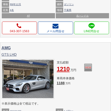
車検
R9年12月
燃料
ガソリン
定員
4名
地域
千葉県
AT
右ハンドル
043-307-1563
メール問合せ
AMG
GTS LHD
支払総額
1210
万円
車両本体価格
1188
万円
※表示価格は全て税込です。