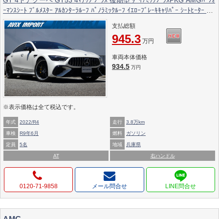
ｰﾏﾝｽｼｰﾄ ﾌﾞﾙﾒｽﾀｰ ｱﾙｶﾝﾀｰﾗﾙｰﾌ ﾊﾟﾉﾗﾐｯｸﾙｰﾌ ｲｴﾛｰﾌﾞﾚｰｷｷｬﾘﾊﾟｰ ｼｰﾄﾋｰﾀｰ ﾍﾞ
ﾝﾁﾚｰｼｮﾝ ｶｰﾌﾟﾚｲ AMG21黒AW 禁煙 下取車
支払総額
945.3
万円
車両本体価格
934.5
万円
※表示価格は全て税込です。
年式
2022/R4
走行
3.8万km
車検
R9年6月
燃料
ガソリン
定員
5名
地域
兵庫県
AT
右ハンドル
0120-71-9858
メール問合せ