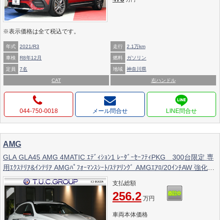
※表示価格は全て税込です。
年式
2021/R3
走行
2.1万km
車検
R8年12月
燃料
ガソリン
定員
7名
地域
神奈川県
CAT
右ハンドル
044-750-0018
メール問合せ
AMG
GLA GLA45 AMG 4MATIC ｴﾃﾞｨｼｮﾝ1 ﾚｰﾀﾞｰｾｰﾌﾃｨPKG 300台限定 専
用ｴｸｽﾃﾘｱ&ｲﾝﾃﾘｱ AMGﾊﾟﾌｫｰﾏﾝｽｼｰﾄ/ｽﾃｱﾘﾝｸﾞ AMGｴｱﾛ/20ｲﾝﾁAW 強化ﾌﾞ
ﾚｰｷ&ｻｽﾍﾟﾝｼｮﾝ HDDﾅﾋﾞ 地ﾃﾞｼﾞ Bｶﾒﾗ BTｵｰﾃﾞｨｵ 前後ﾄﾞﾗﾚｺ 自動ﾘｱｹﾞｰ
支払総額
ﾄ 2年保証付
256.2
万円
車両本体価格