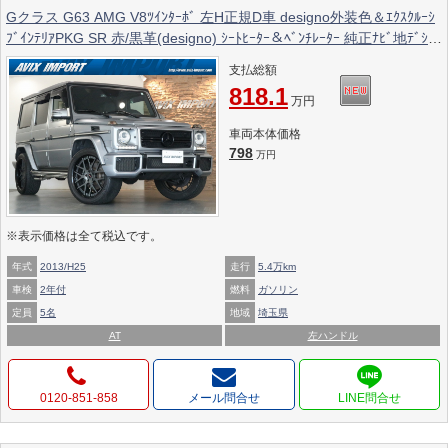
Gクラス G63 AMG V8ﾂｲﾝﾀｰﾎﾞ 左H正規D車 designo外装色＆ｴｸｽｸﾙｰｼ
ﾌﾞｲﾝﾃﾘｱPKG SR 赤/黒革(designo) ｼｰﾄﾋｰﾀｰ＆ﾍﾞﾝﾁﾚｰﾀｰ 純正ﾅﾋﾞ地ﾃﾞｼﾞ
harman/kardon Bｶﾒﾗ＆Sｶﾒﾗ＆PTS ﾃﾞｨｽﾄﾛﾆｯｸ＆ﾌﾞﾗｲﾝﾄﾞｽﾎﾟｯﾄ 社外22ｲ
支払総額
ﾝﾁAW 禁煙
818.1
万円
車両本体価格
798
万円
※表示価格は全て税込です。
年式
2013/H25
走行
5.4万km
車検
2年付
燃料
ガソリン
定員
5名
地域
埼玉県
AT
左ハンドル
0120-851-858
メール問合せ