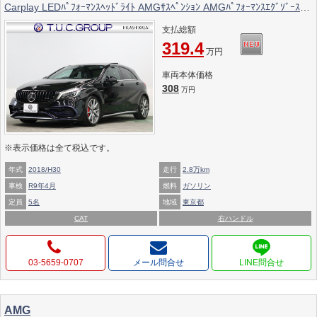
Carplay LEDﾊﾟﾌｫｰﾏﾝｽﾍｯﾄﾞﾗｲﾄ AMGｻｽﾍﾟﾝｼｮﾝ AMGﾊﾟﾌｫｰﾏﾝｽｴｸﾞｿﾞｰｽﾄ
AMG強化ﾌﾞﾚｰｷ AMGｴｱﾛ&18ｲﾝﾁAW 2年保証付
支払総額
319.4
万円
車両本体価格
308
万円
※表示価格は全て税込です。
年式
2018/H30
走行
2.8万km
車検
R9年4月
燃料
ガソリン
定員
5名
地域
東京都
CAT
右ハンドル
03-5659-0707
メール問合せ
AMG