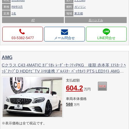
年式
2018/H30
走行
1.2万km
車検
R9年3月
燃料
ガソリン
定員
2名
地域
東京都
AT
左ハンドル
03-5382-5477
メール問合せ
AMG
Cクラス C43 4MATIC ｶﾌﾞﾘｵﾚ ﾚｰﾀﾞｰｾｰﾌﾃｨPKG 後期 赤本革 ｴｱｽｶｰﾌ ﾍ
ｯﾄﾞｱｯﾌﾟD HDDﾅﾋﾞTV ｽﾏﾎ連携 ﾌﾞﾙﾒｽﾀｰ ﾊﾞｯｸｶﾒﾗ PTS LEDﾗｲﾄ AMG専
用装備&ﾁｭｰﾆﾝｸﾞﾀﾞｲﾅﾐｯｸｾﾚｸﾄ ﾊﾟﾅﾒﾘｶｰﾅｸﾞﾘﾙ 赤幌 9AT 2年保証
支払総額
604.2
万円
車両本体価格
588
万円
※表示価格は全て税込です。