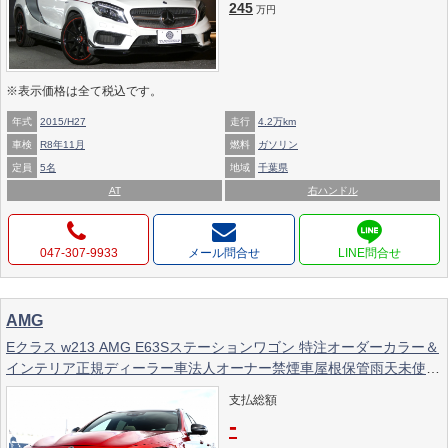
245
万円
※表示価格は全て税込です。
年式
2015/H27
走行
4.2万km
車検
R8年11月
燃料
ガソリン
定員
5名
地域
千葉県
AT
右ハンドル
047-307-9933
メール問合せ
AMG
Eクラス w213 AMG E63Sステーションワゴン 特注オーダーカラー＆
インテリア正規ディーラー車法人オーナー禁煙車屋根保管雨天未使用
低走行4.8万特注ヒヤシンスレッド＆ポーセレン本革エクスクルーシ
支払総額
ブPKG レッドキャリパー専用ブレーキ等ディーラー徹底整備車両パ
-
ノラマルーフ＆電動テール超貴重モデル極上車豪華装備必見！！