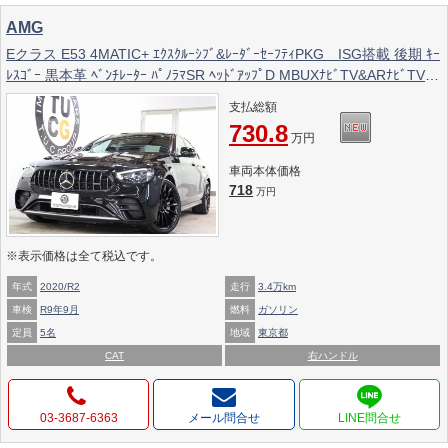
AMG
Eクラス E53 4MATIC+ ｴｸｽｸﾙｰｼﾌﾞ&ﾚｰﾀﾞｰｾｰﾌﾃｨPKG ISG搭載 後期 ｷｰ
ﾚｽｺﾞｰ 黒本革 ﾍﾞﾝﾁﾚｰﾀｰ ﾊﾟﾉﾗﾏSR ﾍｯﾄﾞｱｯﾌﾟD MBUXﾅﾋﾞTV&ARﾅﾋﾞTV ｽ
ﾏﾎ連携 ﾌﾞﾙﾒｽﾀｰ 360ｶﾒﾗ PTS LEDﾗｲﾄ 自動ﾄﾗﾝｸ AMG専用装備&ﾁｭｰﾆﾝ
支払総額
ｸﾞ ﾜｲﾔﾚｽ充電 9AT 2年保証
730.8
万円
車両本体価格
718
万円
※表示価格は全て税込です。
年式
2020/R2
走行
3.4万km
車検
R9年9月
燃料
ガソリン
定員
5名
地域
東京都
CAT
右ハンドル
03-3687-6363
メール問合せ