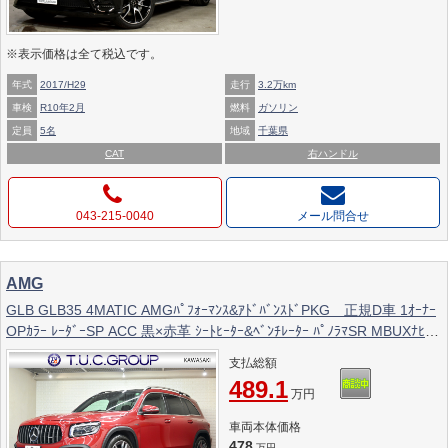
※表示価格は全て税込です。
年式
2017/H29
走行
3.2万km
車検
R10年2月
燃料
ガソリン
定員
5名
地域
千葉県
CAT
右ハンドル
043-215-0040
メール問合せ
AMG
GLB GLB35 4MATIC AMGﾊﾟﾌｫｰﾏﾝｽ&ｱﾄﾞﾊﾞﾝｽﾄﾞPKG 正規D車 1ｵｰﾅｰ
OPｶﾗｰ ﾚｰﾀﾞｰSP ACC 黒×赤革 ｼｰﾄﾋｰﾀｰ&ﾍﾞﾝﾁﾚｰﾀｰ ﾊﾟﾉﾗﾏSR MBUXﾅﾋﾞ
TV ﾌﾙｾｸﾞ ﾍｯﾄﾞｱｯﾌﾟD 360ｶﾒﾗ AMG19ｲﾝﾁAW 2年保証付
支払総額
489.1
万円
車両本体価格
478
万円