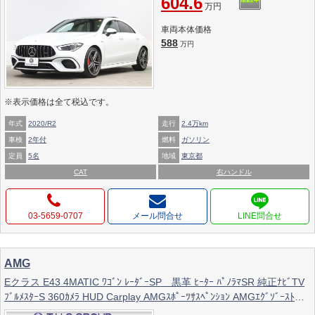
604.6
万円
車両本体価格
588
万円
※表示価格は全て税込です。
年式
2020/R2
走行
2.4万km
車検
2年付
燃料
ガソリン
定員
5名
地域
東京都
CAT
右ハンドル
03-5659-0707
メール問合せ
AMG
Eクラス E43 4MATIC ﾜｺﾞﾝ ﾚｰﾀﾞｰSP 黒革 ﾋｰﾀｰ ﾊﾟﾉﾗﾏSR 純正ﾅﾋﾞTV
ﾌﾞﾙﾒｽﾀｰS 360ｶﾒﾗ HUD Carplay AMGｽﾎﾟｰﾂｻｽﾍﾟﾝｼｮﾝ AMGｴｸﾞｿﾞｰｽﾄ
AMGｴｱﾛ&20ｲﾝﾁAW 2年保証付