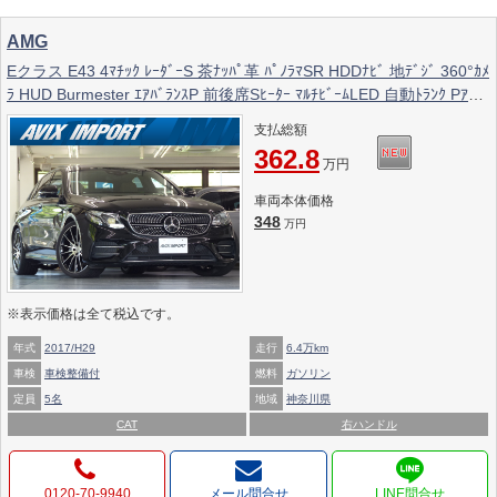
AMG
Eクラス E43 4ﾏﾁｯｸ ﾚｰﾀﾞｰS 茶ﾅｯﾊﾟ革 ﾊﾟﾉﾗﾏSR HDDﾅﾋﾞ 地ﾃﾞｼﾞ 360°ｶﾒ
ﾗ HUD Burmester ｴｱﾊﾞﾗﾝｽP 前後席Sﾋｰﾀｰ ﾏﾙﾁﾋﾞｰﾑLED 自動ﾄﾗﾝｸ Pｱｼｽ
ﾄ ﾊｲﾋﾞｰﾑｱｼｽﾄ ACC ﾚｰﾝﾁｪﾝｼﾞ Wｴｱｺﾝ 分割可倒式ｼｰﾄ ECOｽﾄｯﾌﾟ E43専
支払総額
用ｴｱﾛ&20AW 禁煙 右H
362.8
万円
車両本体価格
348
万円
※表示価格は全て税込です。
年式
2017/H29
走行
6.4万km
車検
車検整備付
燃料
ガソリン
定員
5名
地域
神奈川県
CAT
右ハンドル
0120-70-9940
メール問合せ