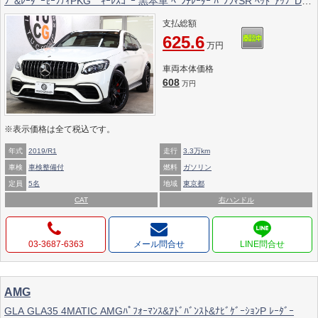
ﾌﾞ&ﾚｰﾀﾞｰｾｰﾌﾃｨPKG ｷｰﾚｽｺﾞｰ 黒本革 ﾍﾞﾝﾁﾚｰﾀｰ ﾊﾟﾉﾗﾏSR ﾍｯﾄﾞｱｯﾌﾟD
HDDﾅﾋﾞTV BT音楽 ﾌﾞﾙﾒｽﾀｰ 360ｶﾒﾗ PTS LEDﾗｲﾄ ﾊﾝｽﾞﾌﾘｰA AMG専用
支払総額
装備&ﾁｭｰﾆﾝｸﾞ 9AT
625.6
万円
車両本体価格
608
万円
※表示価格は全て税込です。
年式
2019/R1
走行
3.3万km
車検
車検整備付
燃料
ガソリン
定員
5名
地域
東京都
CAT
右ハンドル
03-3687-6363
メール問合せ
AMG
GLA GLA35 4MATIC AMGﾊﾟﾌｫｰﾏﾝｽ&ｱﾄﾞﾊﾞﾝｽﾄ&ﾅﾋﾞｹﾞｰｼｮﾝP ﾚｰﾀﾞｰ