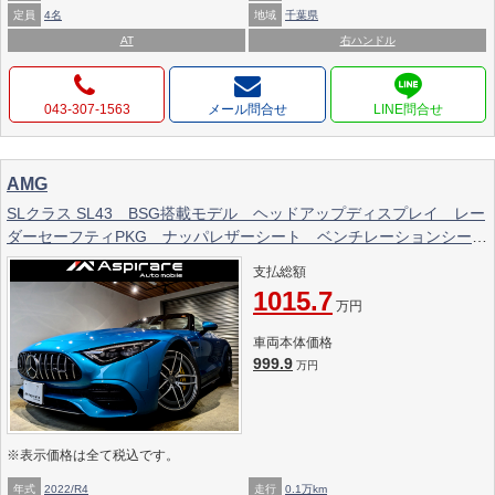
定員
4名
地域
千葉県
AT
右ハンドル
043-307-1563
メール問合せ
AMG
SLクラス SL43 BSG搭載モデル ヘッドアップディスプレイ レー
ダーセーフティPKG ナッパレザーシート ベンチレーションシー
ト ブルメスターサウンドシステム
支払総額
1015.7
万円
車両本体価格
999.9
万円
※表示価格は全て税込です。
年式
2022/R4
走行
0.1万km