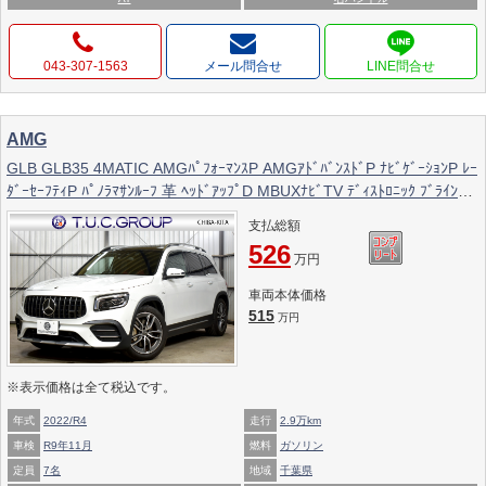
043-307-1563
メール問合せ
AMG
GLB GLB35 4MATIC AMGﾊﾟﾌｫｰﾏﾝｽP AMGｱﾄﾞﾊﾞﾝｽﾄﾞP ﾅﾋﾞｹﾞｰｼｮﾝP ﾚｰ
ﾀﾞｰｾｰﾌﾃｨP ﾊﾟﾉﾗﾏｻﾝﾙｰﾌ 革 ﾍｯﾄﾞｱｯﾌﾟD MBUXﾅﾋﾞTV ﾃﾞｨｽﾄﾛﾆｯｸ ﾌﾞﾗｲﾝﾄﾞ
S ｴｱﾛ19AW 360ｶﾒﾗ ｵｰﾄﾃｰﾙｹﾞｰﾄ ｷｰﾚｽｺﾞｰ 2年保証
支払総額
526
万円
車両本体価格
515
万円
※表示価格は全て税込です。
年式
2022/R4
走行
2.9万km
車検
R9年11月
燃料
ガソリン
定員
7名
地域
千葉県