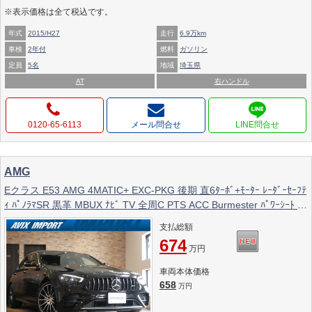
※表示価格は全て税込です。
年式
2015/H27
走行
6.9万km
車検
2年付
燃料
ガソリン
定員
5名
地域
埼玉県
AT
右ハンドル
0120-65-6113
メール問合せ
AMG
Eクラス E53 AMG 4MATIC+ EXC-PKG 後期 直6ﾀｰﾎﾞ+ﾓｰﾀｰ ﾚｰﾀﾞｰｾｰﾌﾃ
ｨ ﾊﾟﾉﾗﾏSR 黒革 MBUX ﾅﾋﾞ TV 全周C PTS ACC Burmester ﾊﾟﾜｰｼｰﾄ ﾋｰ
ﾀｰ ﾍﾞﾝﾁﾚｰﾀｰ HUD ｷｰﾚｽｺﾞｰ ﾊﾟﾜｰﾄﾗﾝｸ ﾏﾙﾁﾋﾞｰﾑLED AMG20AW
支払総額
674
万円
車両本体価格
658
万円