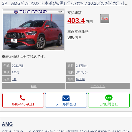
SP AMGﾊﾟﾌｫｰﾏﾝｽｼｰﾄ 本革(灰/黒) ﾊﾟﾉﾗﾏｻﾝﾙｰﾌ 10.25ｲﾝﾁﾜｲﾄﾞﾅﾋﾞ ｱﾄﾞ
ﾊﾞﾝｽﾄﾞｻｳﾝﾄﾞ ﾍｯﾄﾞｱｯﾌﾟD 360ｶﾒﾗ ﾌｯﾄﾄﾗﾝｸ ﾏﾙﾁﾋﾞｰﾑLED 2年保証付
支払総額
403.4
万円
車両本体価格
388
万円
※表示価格は全て税込です。
年式
2021/R3
走行
2.8万km
車検
2年付
燃料
ガソリン
定員
5名
地域
埼玉県
CAT
右ハンドル
048-446-9111
メール問合せ
AMG
GT 4ドアクーペ GT53 4ﾏﾁｯｸ ﾌﾟﾗｽ 後期型 ﾀﾞｲﾅﾐｯｸﾌﾟﾗｽPKG AMGﾊﾟﾌｫ