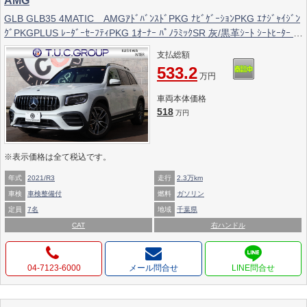
AMG
GLB GLB35 4MATIC AMGｱﾄﾞﾊﾞﾝｽﾄﾞPKG ﾅﾋﾞｹﾞｰｼｮﾝPKG ｴﾅｼﾞｬｲｼﾞﾝ
ｸﾞPKGPLUS ﾚｰﾀﾞｰｾｰﾌﾃｨPKG 1ｵｰﾅｰ ﾊﾟﾉﾗﾐｯｸSR 灰/黒革ｼｰﾄ ｼｰﾄﾋｰﾀｰ ﾍﾞ
ﾝﾁﾚｰﾀｰ MBUX 10.25ｲﾝﾁﾅﾋﾞ地ﾃﾞｼﾞ 360度ｶﾒﾗ ﾜｲﾔﾚｽﾁｬｰｼﾞﾝｸﾞ HUD
支払総額
AMG19AW 2年保証
533.2
万円
車両本体価格
518
万円
※表示価格は全て税込です。
年式
2021/R3
走行
2.3万km
車検
車検整備付
燃料
ガソリン
定員
7名
地域
千葉県
CAT
右ハンドル
04-7123-6000
メール問合せ