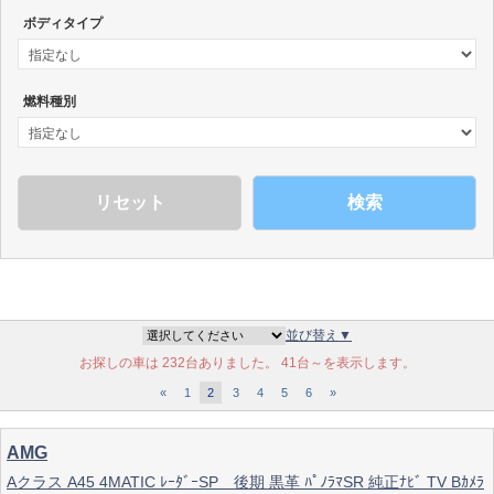
ボディタイプ
燃料種別
検索
並び替え▼
お探しの車は 232台ありました。 41台～を表示します。
«
1
2
3
4
5
6
»
AMG
Aクラス A45 4MATIC ﾚｰﾀﾞｰSP 後期 黒革 ﾊﾟﾉﾗﾏSR 純正ﾅﾋﾞ TV Bｶﾒﾗ