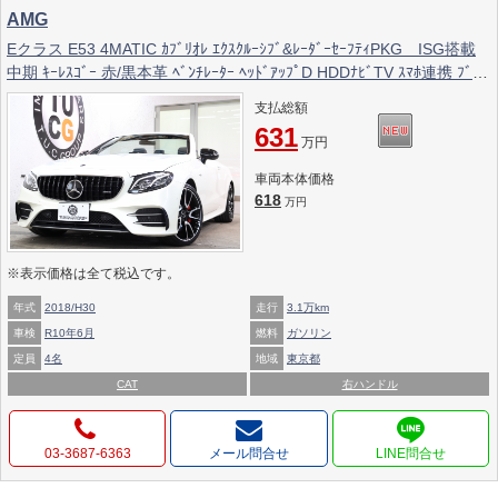
AMG
Eクラス E53 4MATIC ｶﾌﾞﾘｵﾚ ｴｸｽｸﾙｰｼﾌﾞ&ﾚｰﾀﾞｰｾｰﾌﾃｨPKG ISG搭載
中期 ｷｰﾚｽｺﾞｰ 赤/黒本革 ﾍﾞﾝﾁﾚｰﾀｰ ﾍｯﾄﾞｱｯﾌﾟD HDDﾅﾋﾞTV ｽﾏﾎ連携 ﾌﾞﾙﾒ
ｽﾀｰ 360ｶﾒﾗ PTS LEDﾗｲﾄ AMG専用装備&ﾁｭｰﾆﾝｸﾞ 9AT 2年保証
支払総額
631
万円
車両本体価格
618
万円
※表示価格は全て税込です。
年式
2018/H30
走行
3.1万km
車検
R10年6月
燃料
ガソリン
定員
4名
地域
東京都
CAT
右ハンドル
03-3687-6363
メール問合せ