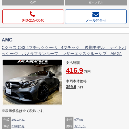
CAT
右ハンドル
043-215-0040
メール問合せ
AMG
Cクラス C43 4マチッククーペ 4マチック 後期モデル ナイトパ
ッケージ パノラマサンルーフ レザーエクスクルーシブ AMG19
インチアルミホイール ヘッドアップディスプレイ
支払総額
416.9
万円
車両本体価格
399.9
万円
※表示価格は全て税込です。
年式
2019/H31
走行
6万km
車検
R10年5月
燃料
ガソリン