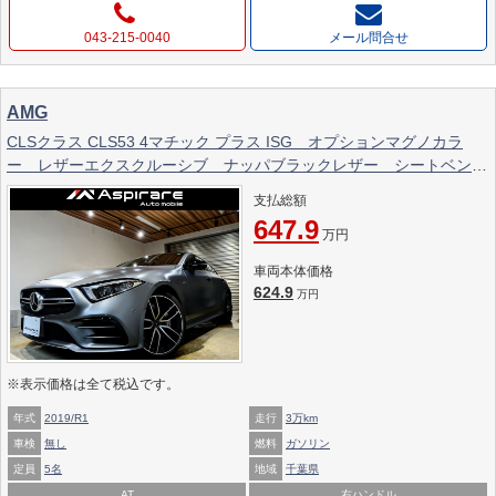
043-215-0040
メール問合せ
AMG
CLSクラス CLS53 4マチック プラス ISG オプションマグノカラ
ー レザーエクスクルーシブ ナッパブラックレザー シートベンチ
レーション ヘッドアップディスプレイ Burmesterサウンド サン
支払総額
ルーフ 20インチアルミホイール
647.9
万円
車両本体価格
624.9
万円
※表示価格は全て税込です。
年式
2019/R1
走行
3万km
車検
無し
燃料
ガソリン
定員
5名
地域
千葉県
AT
右ハンドル