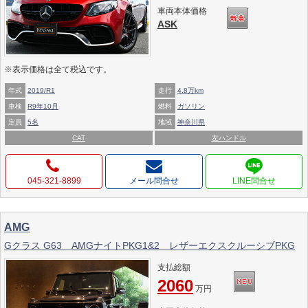
車両本体価格
ASK
※表示価格は全て税込です。
年式
2019/R1
走行
4.8万km
車検
R9年10月
燃料
ガソリン
定員
5名
地域
神奈川県
CAT
左ハンドル
045-321-8899
メール問合せ
AMG
Gクラス G63 AMGナイトPKG1&2 レザーエクスクルーシブPKG
支払総額
2060
万円