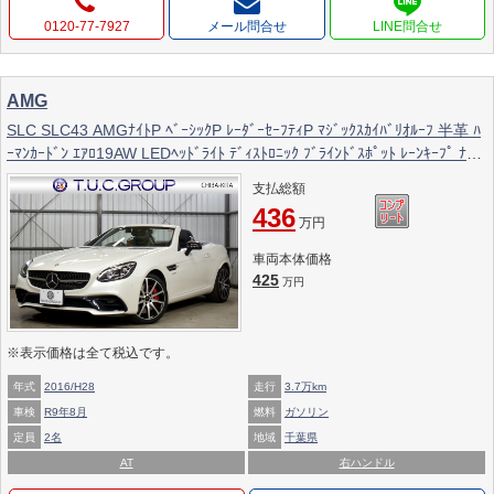
0120-77-7927
メール問合せ
AMG
SLC SLC43 AMGﾅｲﾄP ﾍﾞｰｼｯｸP ﾚｰﾀﾞｰｾｰﾌﾃｨP ﾏｼﾞｯｸｽｶｲﾊﾞﾘｵﾙｰﾌ 半革 ﾊ
ｰﾏﾝｶｰﾄﾞﾝ ｴｱﾛ19AW LEDﾍｯﾄﾞﾗｲﾄ ﾃﾞｨｽﾄﾛﾆｯｸ ﾌﾞﾗｲﾝﾄﾞｽﾎﾟｯﾄ ﾚｰﾝｷｰﾌﾟ ﾅﾋﾞ
TV ﾊﾞｯｸｶﾒﾗ ｷｰﾚｽｺﾞｰ 2年保証
支払総額
436
万円
車両本体価格
425
万円
※表示価格は全て税込です。
年式
2016/H28
走行
3.7万km
車検
R9年8月
燃料
ガソリン
定員
2名
地域
千葉県
AT
右ハンドル