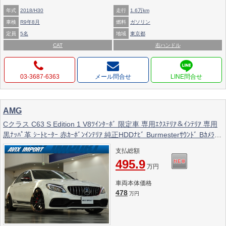
年式
2018/H30
走行
1.6万km
車検
R9年8月
燃料
ガソリン
定員
5名
地域
東京都
CAT
右ハンドル
03-3687-6363
メール問合せ
AMG
Cクラス C63 S Edition 1 V8ﾂｲﾝﾀｰﾎﾞ 限定車 専用ｴｸｽﾃﾘｱ＆ｲﾝﾃﾘｱ 専用
黒ﾅｯﾊﾟ革 ｼｰﾄﾋｰﾀｰ 赤ｶｰﾎﾞﾝｲﾝﾃﾘｱ 純正HDDﾅﾋﾞ Burmesterｻｳﾝﾄﾞ Bｶﾒﾗ＆
PTS HUD＆ﾚｰﾀﾞｰSP LEDﾗｲﾄ 赤ｷｬﾘﾊﾟｰ 専用19AW
支払総額
495.9
万円
車両本体価格
478
万円