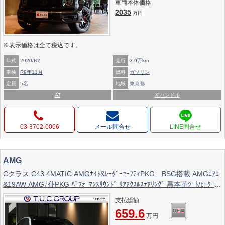
車両本体価格
2035
万円
※表示価格は全て税込です。
年式
2020/R2
走行
3.9万km
車検
R9年11月
燃料
ガソリン
定員
5名
地域
東京都
AT
左ハンドル
03-3702-0066
メール問合せ
AMG
Cクラス C43 4MATIC AMGﾅｲﾄ&ﾚｰﾀﾞｰｾｰﾌﾃｨPKG BSG搭載 AMGｴｱﾛ
&19AW AMGﾅｲﾄPKG ﾊﾟﾌｫｰﾏﾝｽｻｳﾝﾄﾞ ﾘｱｱｸｽﾙｽﾃｱﾘﾝｸﾞ 黒本革ｼｰﾄ/ﾋｰﾀｰ/
ﾍﾞﾝﾁﾚｰﾀｰ MBUXﾅﾋﾞ 地ﾃﾞｼﾞ 360度ｶﾒﾗ Burmester HUD 前後ﾄﾞﾗﾚｺ
支払総額
DIGITALﾗｲﾄ 2年保証付
659.6
万円