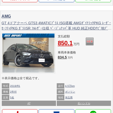
AMG
GT 4ドアクーペ GT53 4MATICﾌﾟﾗｽ ISG搭載 AMGﾀﾞｲﾅﾐｯｸPKG ﾚｰﾀﾞｰ
ｾｰﾌﾃｨPKG ｶﾞﾗｽSR ﾌﾙﾚｻﾞｰ仕様 ﾍﾞｰｼﾞｭﾅｯﾊﾟ革 HUD 純正HDDﾅﾋﾞ地ﾃﾞｼﾞ
360°ｶﾒﾗ Burmesterｻｳﾝﾄﾞ ｴｱｻｽ AMG21AW 禁煙 正規D車
支払総額
850.1
万円
車両本体価格
834.5
万円
※表示価格は全て税込です。
年式
2019/R1
走行
4.5万km
車検
2年付
燃料
ガソリン
定員
5名
地域
埼玉県
AT
右ハンドル