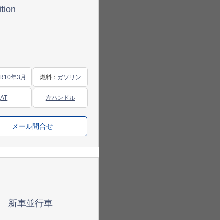
tion
R10年3月
燃料
：
ガソリン
AT
左ハンドル
メール問合せ
PCCB 新車並行車