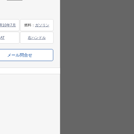
R10年7月
燃料
：
ガソリン
AT
右ハンドル
メール問合せ