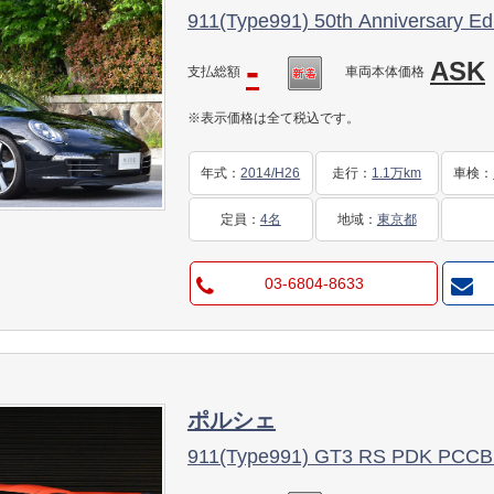
911(Type991) 50th Anniversary Edi
-
ASK
支払総額
車両本体価格
※表示価格は全て税込です。
年式
：
2014/H26
走行
：
1.1万km
車検
：
定員
：
4名
地域
：
東京都
03-6804-8633
ポルシェ
911(Type991) GT3 RS PDK 