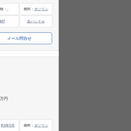
車検
：
-
燃料
：
ガソリン
MT
左ハンドル
メール問合せ
万円
：
R3年5月
燃料
：
ガソリン