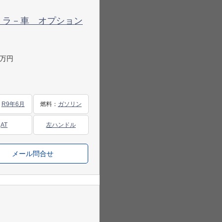
規ディ－ラ－車 オプション
万円
：
R9年6月
燃料
：
ガソリン
AT
左ハンドル
メール問合せ