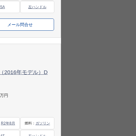
SA
左ハンドル
メール問合せ
K （2016年モデル）D
万円
：
R2年8月
燃料
：
ガソリン