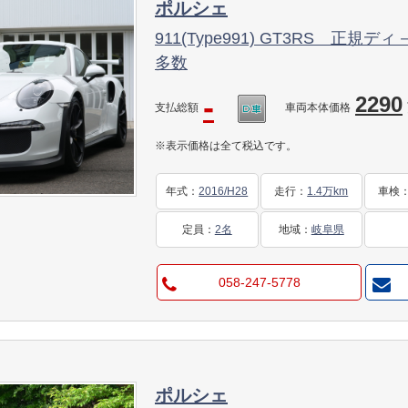
ポルシェ
911(Type991) GT3RS 正
多数
-
2290
支払総額
車両本体価格
※表示価格は全て税込です。
年式
：
2016/H28
走行
：
1.4万km
車検
定員
：
2名
地域
：
岐阜県
058-247-5778
ポルシェ