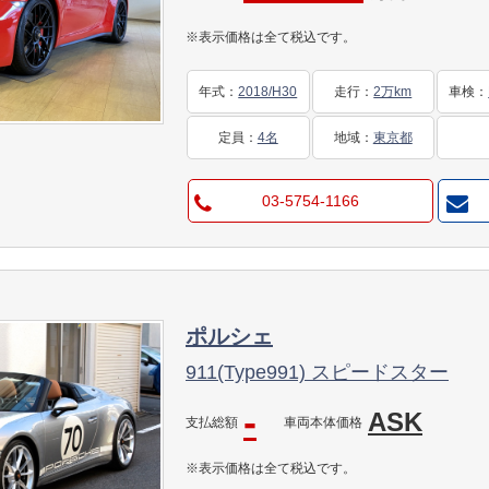
ーター
※表示価格は全て税込です。
年式
：
2018/H30
走行
：
2万km
車検
：
定員
：
4名
地域
：
東京都
03-5754-1166
ポルシェ
911(Type991) スピードスター
-
ASK
支払総額
車両本体価格
※表示価格は全て税込です。