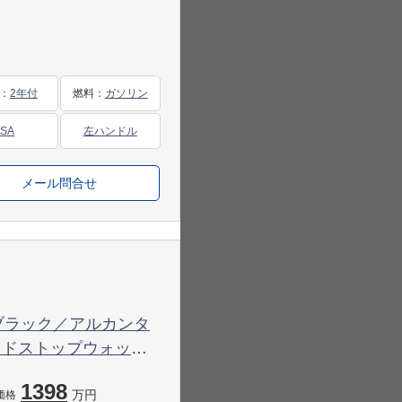
：
2年付
燃料
：
ガソリン
SA
左ハンドル
メール問合せ
 PDK ブラック／アルカンタ
ッドストップウォッチ
スト ポルシェエント
1398
万円
価格