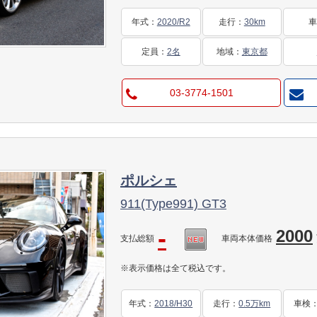
年式
：
2020/R2
走行
：
30km
定員
：
2名
地域
：
東京都
03-3774-1501
ポルシェ
911(Type991) GT3
-
2000
支払総額
車両本体価格
※表示価格は全て税込です。
年式
：
2018/H30
走行
：
0.5万km
車検