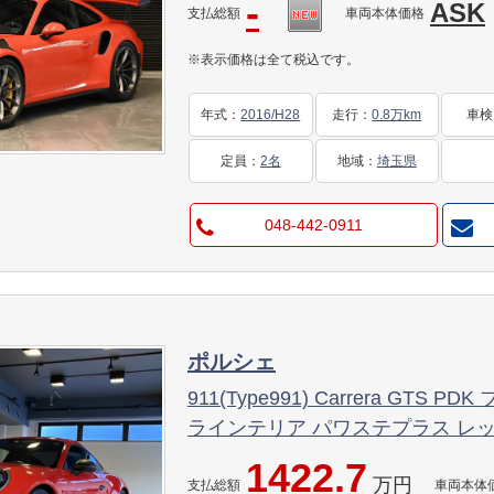
-
ASK
支払総額
車両本体価格
※表示価格は全て税込です。
年式
：
2016/H28
走行
：
0.8万km
車検
定員
：
2名
地域
：
埼玉県
048-442-0911
ポルシェ
911(Type991) Carrera GTS
ラインテリア パワステプラス レ
スポーツエキゾースト パークアシ
1422.7
万円
リードライブシステム クルーズコントロール シートヒ
支払総額
車両本体