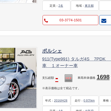
定員
：
2名
地域
：
東京都
03-3774-1501
ポルシェ
911(Type991) タルガ4S 7PD
車 １オーナー車
-
1698
支払総額
車両本体価格
※表示価格は全て税込です。
年式
：
2016/H28
走行
：
0.9万km
車検