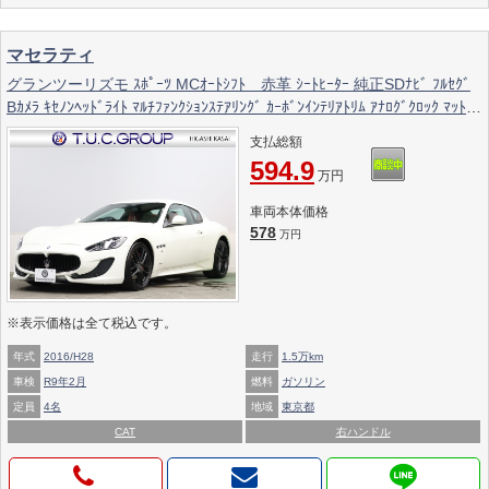
マセラティ
グランツーリズモ ｽﾎﾟｰﾂ MCｵｰﾄｼﾌﾄ 赤革 ｼｰﾄﾋｰﾀｰ 純正SDﾅﾋﾞ ﾌﾙｾｸﾞ
Bｶﾒﾗ ｷｾﾉﾝﾍｯﾄﾞﾗｲﾄ ﾏﾙﾁﾌｧﾝｸｼｮﾝｽﾃｱﾘﾝｸﾞ ｶｰﾎﾞﾝｲﾝﾃﾘｱﾄﾘﾑ ｱﾅﾛｸﾞｸﾛｯｸ ﾏｯﾄﾞﾚ
ｯﾄﾞｷｬﾘﾊﾟｰ 純正MC20ｲﾝﾁAW 2年保証付
支払総額
594.9
万円
車両本体価格
578
万円
※表示価格は全て税込です。
年式
2016/H28
走行
1.5万km
車検
R9年2月
燃料
ガソリン
定員
4名
地域
東京都
CAT
右ハンドル