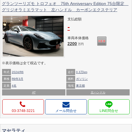
グランツーリズモ トロフェオ 75th Anniversary Edition 75台限定
グリジオラミエラマット 左ハンドル カーボンエクステリア
支払総額
-
車両本体価格
2200
万円
※表示価格は全て税込です。
年式
2024/R6
走行
0.3万km
車検
R9年3月
燃料
ガソリン
定員
4名
地域
東京都
AT
左ハンドル
03-3748-3221
メール問合せ
マセラティ