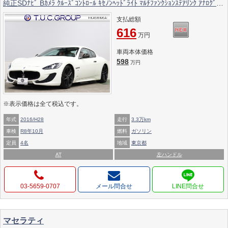
純正SDﾅﾋﾞ Bｶﾒﾗ ｸﾙｰｽﾞｺﾝﾄﾛｰﾙ ｷｾﾉﾝﾍｯﾄﾞﾗｲﾄ ﾏﾙﾁﾌｧﾝｸｼｮﾝｽﾃｱﾘﾝｸ ｱﾅﾛｸﾞｸﾛ
ｯｸ ﾚｯﾄﾞｷｬﾘﾊﾟｰ H&Rﾀﾞｳﾝｻｽ 純正MC20ｲﾝﾁAW 2年保証付
支払総額
616
万円
車両本体価格
598
万円
※表示価格は全て税込です。
年式
2016/H28
走行
3.3万km
車検
R8年10月
燃料
ガソリン
定員
4名
地域
東京都
AT
左ハンドル
03-5659-0707
メール問合せ
マセラティ