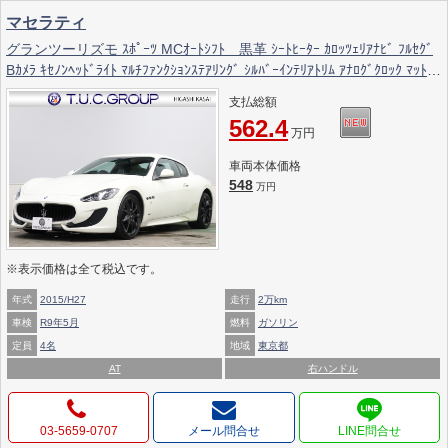
マセラティ
グランツーリズモ ｽﾎﾟｰﾂ MCｵｰﾄｼﾌﾄ 黒革 ｼｰﾄﾋｰﾀｰ ｶﾛｯﾂｪﾘｱﾅﾋﾞ ﾌﾙｾｸﾞ
Bｶﾒﾗ ｷｾﾉﾝﾍｯﾄﾞﾗｲﾄ ﾏﾙﾁﾌｧﾝｸｼｮﾝｽﾃｱﾘﾝｸﾞ ｼﾙﾊﾞｰｲﾝﾃﾘｱﾄﾘﾑ ｱﾅﾛｸﾞｸﾛｯｸ ﾏｯﾄﾞﾚ
ｯﾄﾞｷｬﾘﾊﾟｰ ｱｽﾄﾛﾃﾞｻﾞｲﾝ20ｲﾝﾁAW 2年保証付
支払総額
562.4
万円
車両本体価格
548
万円
※表示価格は全て税込です。
年式
2015/H27
走行
2万km
車検
R9年5月
燃料
ガソリン
定員
4名
地域
東京都
AT
右ハンドル
03-5659-0707
メール問合せ