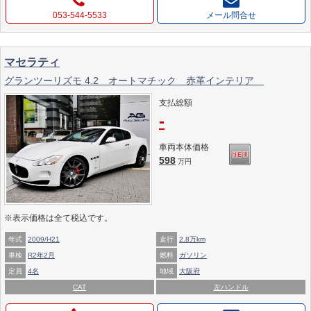
053-544-5533
メール問合せ
マセラティ
グランツーリズモ 4.2 オートマチック 赤革インテリア
支払総額
-
車両本体価格
598
万円
※表示価格は全て税込です。
年式
2009/H21
走行
2.8万km
車検
R2年2月
燃料
ガソリン
定員
4名
地域
大阪府
CAT
左ハンドル