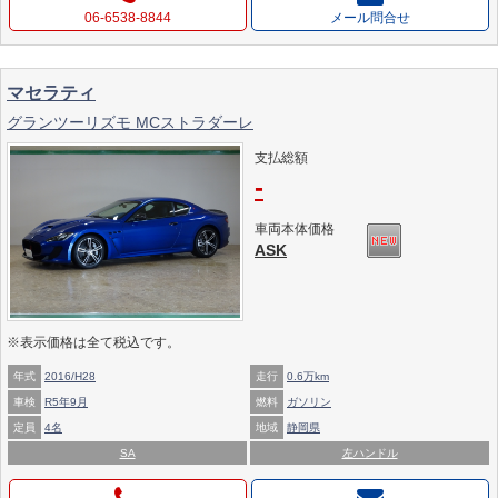
06-6538-8844
メール問合せ
マセラティ
グランツーリズモ MCストラダーレ
支払総額
-
車両本体価格
ASK
※表示価格は全て税込です。
年式
2016/H28
走行
0.6万km
車検
R5年9月
燃料
ガソリン
定員
4名
地域
静岡県
SA
左ハンドル