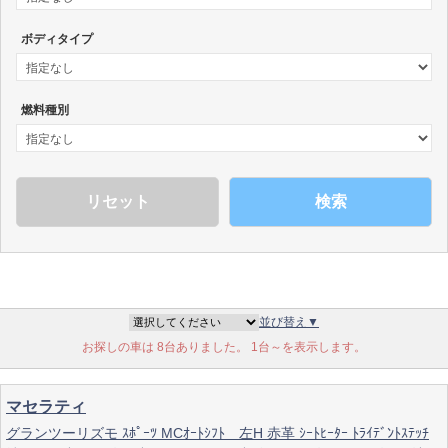
ボディタイプ
燃料種別
検索
並び替え▼
お探しの車は 8台ありました。 1台～を表示します。
マセラティ
グランツーリズモ ｽﾎﾟｰﾂ MCｵｰﾄｼﾌﾄ 左H 赤革 ｼｰﾄﾋｰﾀｰ ﾄﾗｲﾃﾞﾝﾄｽﾃｯﾁ