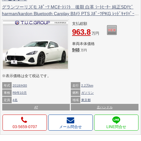
グランツーリズモ ｽﾎﾟｰﾂ MCｵｰﾄｼﾌﾄ 後期 白革 ｼｰﾄﾋｰﾀｰ 純正SDﾅﾋﾞ
harman/kardon Bluetooth Carplay Bｶﾒﾗ PTS ｽﾎﾟｰﾂPKG ﾚｯﾄﾞｷｬﾘﾊﾟｰ ﾄ
ﾗｲﾃﾞﾝﾄｽﾃｯﾁ MCｽﾎﾟｰﾂﾗｲﾝｶｰﾎﾞﾝﾄﾘﾑ ﾌﾞﾗｯｸｳｨﾝﾄﾞｳﾄﾘﾑ TPMS ETC 純正20
支払総額
ｲﾝﾁAW 2年保証付
963.8
万円
車両本体価格
948
万円
※表示価格は全て税込です。
年式
2018/H30
走行
2.2万km
車検
R9年10月
燃料
ガソリン
定員
4名
地域
東京都
AT
左ハンドル
03-5659-0707
メール問合せ