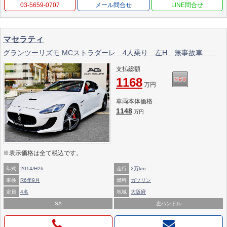
03-5659-0707
メール問合せ
マセラティ
グランツーリズモ MCストラダーレ 4人乗り 左H 無事故車
支払総額
1168
万円
車両本体価格
1148
万円
※表示価格は全て税込です。
年式
2014/H26
走行
2万km
車検
R6年9月
燃料
ガソリン
定員
4名
地域
大阪府
SA
左ハンドル