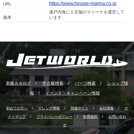
https://www.hinase-marina.co.jp
URL
瀬戸内海に５店舗のマリーナを運営して
備考
います。
新艇カタログ
中古艇検索
パーツ検索
ショップ情
報
イベント・キャンペーン情報
初めての方へ
ゲレンテ情報
関連サイト
会社情報
サ
イトマップ
プライバシーポリシー
利用規約
お問い合わ
せ