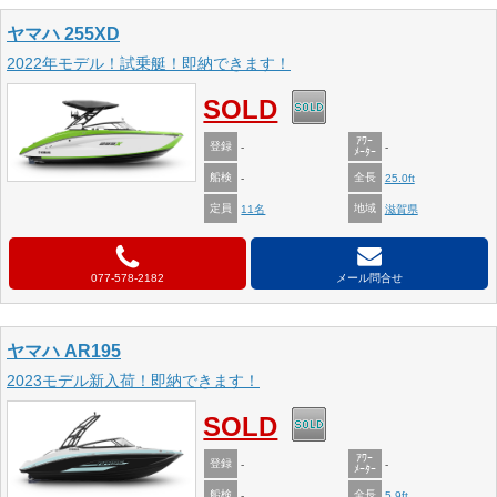
ヤマハ 255XD
2022年モデル！試乗艇！即納できます！
SOLD
ｱﾜｰ
登録
-
-
ﾒｰﾀｰ
船検
全長
-
25.0ft
定員
地域
11名
滋賀県
077-578-2182
メール問合せ
ヤマハ AR195
2023モデル新入荷！即納できます！
SOLD
ｱﾜｰ
登録
-
-
ﾒｰﾀｰ
船検
全長
-
5.9ft