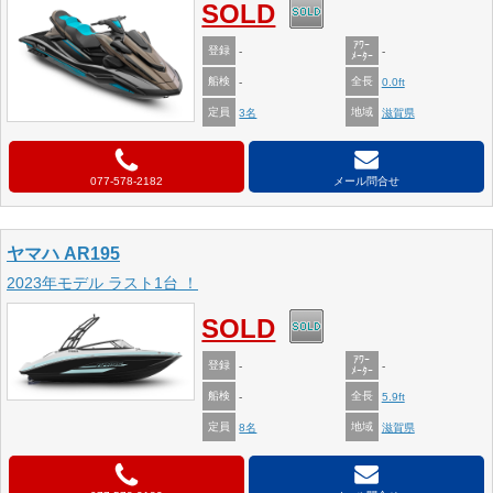
SOLD
ｱﾜｰ
登録
-
-
ﾒｰﾀｰ
船検
全長
-
0.0ft
定員
地域
3名
滋賀県
077-578-2182
メール問合せ
ヤマハ AR195
2023年モデル ラスト1台 ！
SOLD
ｱﾜｰ
登録
-
-
ﾒｰﾀｰ
船検
全長
-
5.9ft
定員
地域
8名
滋賀県