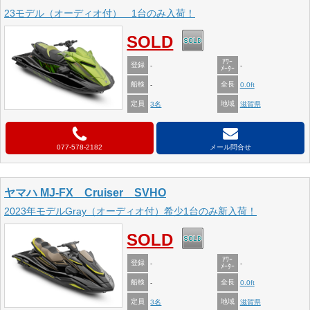
23モデル（オーディオ付） 1台のみ入荷！
SOLD
ｱﾜｰ
登録
-
-
ﾒｰﾀｰ
船検
全長
-
0.0ft
定員
地域
3名
滋賀県
077-578-2182
メール問合せ
ヤマハ MJ-FX Cruiser SVHO
2023年モデルGray（オーディオ付）希少1台のみ新入荷！
SOLD
ｱﾜｰ
登録
-
-
ﾒｰﾀｰ
船検
全長
-
0.0ft
定員
地域
3名
滋賀県