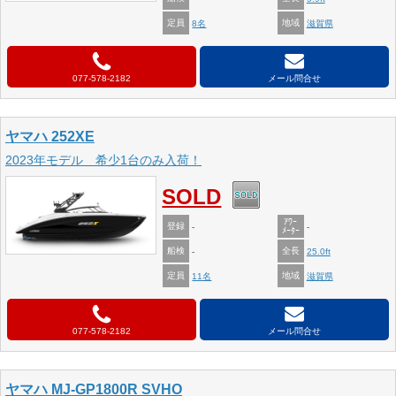
定員
地域
8名
滋賀県
077-578-2182
メール問合せ
ヤマハ 252XE
2023年モデル 希少1台のみ入荷！
SOLD
ｱﾜｰ
登録
-
-
ﾒｰﾀｰ
船検
全長
-
25.0ft
定員
地域
11名
滋賀県
077-578-2182
メール問合せ
ヤマハ MJ-GP1800R SVHO