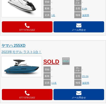
ｱﾜｰ
登録
-
-
ﾒｰﾀｰ
船検
全長
-
2.4ft
定員
地域
1名
滋賀県
077-578-2182
メール問合せ
ヤマハ 255XD
2023年モデル ラスト1台！
SOLD
ｱﾜｰ
登録
-
-
ﾒｰﾀｰ
船検
全長
-
25.0ft
定員
地域
11名
滋賀県
077-578-2182
メール問合せ