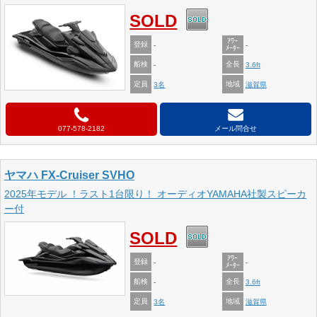
SOLD
ｱﾜｰ
登録
-
-
ﾒｰﾀｰ
船検
全長
-
3.6ft
定員
地域
3名
滋賀県
077-578-2182
メール問合せ
ヤマハ FX-Cruiser SVHO
2025年モデル ！ラスト1台限り！ オーディオYAMAHA社製スピーカ
ー付
SOLD
ｱﾜｰ
登録
-
-
ﾒｰﾀｰ
船検
全長
-
3.6ft
定員
地域
3名
滋賀県