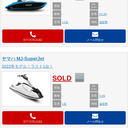
ｱﾜｰ
登録
-
-
ﾒｰﾀｰ
船検
全長
-
25.0ft
定員
地域
11名
滋賀県
077-578-2182
メール問合せ
ヤマハ MJ-SuperJet
2022年モデル！ラスト1台！
SOLD
ｱﾜｰ
登録
-
-
ﾒｰﾀｰ
船検
全長
-
0.0ft
定員
地域
1名
滋賀県
077-578-2182
メール問合せ