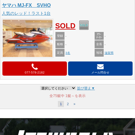
ヤマハ MJ-FX SVHO
人気のレッド！ラスト1台
SOLD
ｱﾜｰ
登録
-
-
ﾒｰﾀｰ
船検
全長
-
-
定員
地域
3名
滋賀県
077-578-2182
メール問合せ
並び替え▼
全75艇中
1艇～を表示
1
2
»