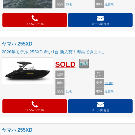
定員
地域
13名
滋賀県
077-578-2182
メール問合せ
ヤマハ 255XD
2026年モデル 255XD 希少1台 新入荷！即納できます。
SOLD
ｱﾜｰ
登録
-
-
ﾒｰﾀｰ
船検
全長
-
25.0ft
定員
地域
11名
滋賀県
077-578-2182
メール問合せ
ヤマハ 255XD