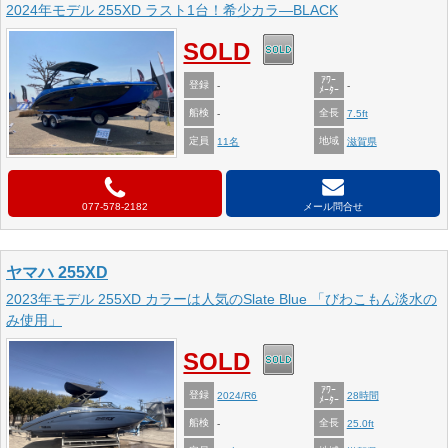
2024年モデル 255XD ラスト1台！希少カラ―BLACK
SOLD
ｱﾜｰ
登録
-
-
ﾒｰﾀｰ
船検
全長
-
7.5ft
定員
地域
11名
滋賀県
077-578-2182
メール問合せ
ヤマハ 255XD
2023年モデル 255XD カラーは人気のSlate Blue 「びわこもん淡水の
み使用」
SOLD
ｱﾜｰ
登録
2024/R6
28時間
ﾒｰﾀｰ
船検
全長
-
25.0ft