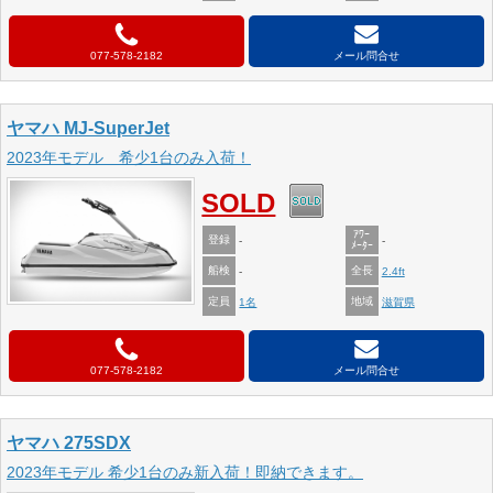
077-578-2182
メール問合せ
ヤマハ MJ-SuperJet
2023年モデル 希少1台のみ入荷！
SOLD
ｱﾜｰ
登録
-
-
ﾒｰﾀｰ
船検
全長
-
2.4ft
定員
地域
1名
滋賀県
077-578-2182
メール問合せ
ヤマハ 275SDX
2023年モデル 希少1台のみ新入荷！即納できます。