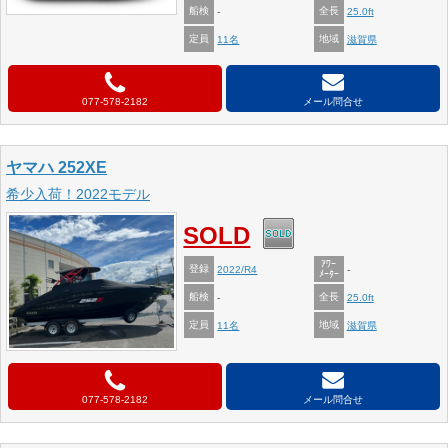
船検
全長
-
25.0ft
定員
地域
11名
滋賀県
077-578-2182
メール問合せ
ヤマハ 252XE
希少入荷！2022モデル
SOLD
ｱﾜｰ
登録
2022/R4
-
ﾒｰﾀｰ
船検
全長
-
25.0ft
定員
地域
11名
滋賀県
077-578-2182
メール問合せ