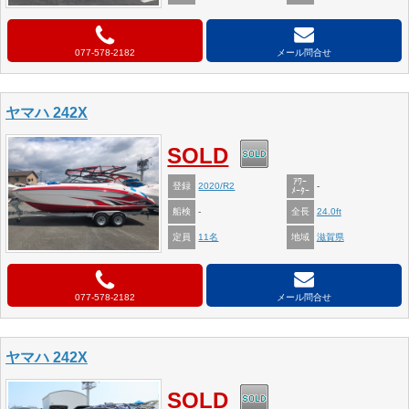
077-578-2182
メール問合せ
ヤマハ 242X
SOLD
ｱﾜｰ
登録
2020/R2
-
ﾒｰﾀｰ
船検
全長
-
24.0ft
定員
地域
11名
滋賀県
077-578-2182
メール問合せ
ヤマハ 242X
SOLD