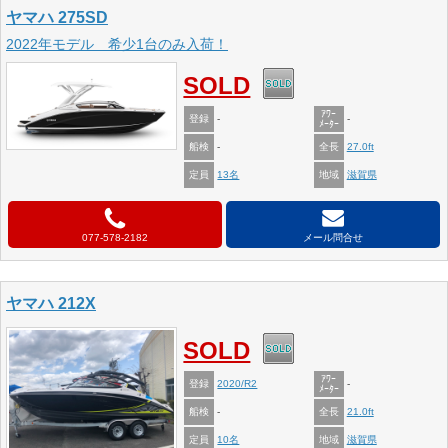
ヤマハ 275SD
2022年モデル 希少1台のみ入荷！
SOLD
ｱﾜｰ
登録
-
-
ﾒｰﾀｰ
船検
全長
-
27.0ft
定員
地域
13名
滋賀県
077-578-2182
メール問合せ
ヤマハ 212X
SOLD
ｱﾜｰ
登録
2020/R2
-
ﾒｰﾀｰ
船検
全長
-
21.0ft
定員
地域
10名
滋賀県