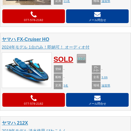
定員
地域
11名
滋賀県
077-578-2182
メール問合せ
ヤマハ FX-Cruiser HO
2024年モデル 1台のみ！即納可！ オーディオ付
SOLD
ｱﾜｰ
登録
-
-
ﾒｰﾀｰ
船検
全長
-
3.6ft
定員
地域
3名
滋賀県
077-578-2182
メール問合せ
ヤマハ 212X
2019年モデル 淡水使用 びわこもん