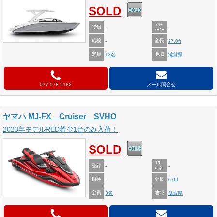
SOLD
ｱﾜｰ
登録
-
-
ﾒｰﾀｰ
船検
全長
-
27.0ft
定員
地域
13名
滋賀県
077-578-2182
メール問合せ
ヤマハ MJ-FX Cruiser SVHO
2023年モデルRED希少1台のみ入荷！
SOLD
ｱﾜｰ
登録
-
-
ﾒｰﾀｰ
船検
全長
-
0.0ft
定員
地域
3名
滋賀県