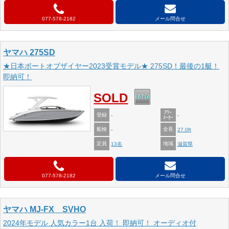
077-578-2182
メール問合せ
ヤマハ 275SD
★日本ボートオブザイヤー2023受賞モデル★ 275SD！最後の1艇！
即納可！
SOLD
ｱﾜｰ
登録
-
-
ﾒｰﾀｰ
船検
全長
-
27.0ft
定員
地域
13名
滋賀県
077-578-2182
メール問合せ
ヤマハ MJ-FX SVHO
2024年モデル 人気カラー1台 入荷！ 即納可！ オーディオ付