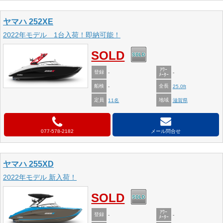
ヤマハ 252XE
2022年モデル 1台入荷！即納可能！
SOLD
ｱﾜｰ
登録
-
-
ﾒｰﾀｰ
船検
全長
-
25.0ft
定員
地域
11名
滋賀県
077-578-2182
メール問合せ
ヤマハ 255XD
2022年モデル 新入荷！
SOLD
ｱﾜｰ
登録
-
-
ﾒｰﾀｰ