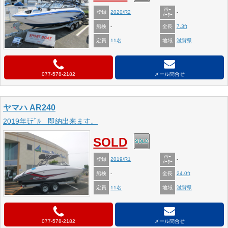
ｱﾜｰ
登録
2020/R2
-
ﾒｰﾀｰ
船検
全長
-
7.3ft
定員
地域
11名
滋賀県
077-578-2182
メール問合せ
ヤマハ AR240
2019年ﾓﾃﾞﾙ 即納出来ます。
SOLD
ｱﾜｰ
登録
2019/R1
-
ﾒｰﾀｰ
船検
全長
-
24.0ft
定員
地域
11名
滋賀県
077-578-2182
メール問合せ