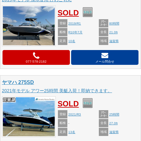
SOLD
ｱﾜｰ
登録
2019/R1
80時間
ﾒｰﾀｰ
船検
全長
R10年7月
21.0ft
定員
地域
10名
滋賀県
077-578-2182
メール問合せ
ヤマハ 275SD
2021年モデル アワー25時間 美艇入荷！即納できます。
SOLD
ｱﾜｰ
登録
2021/R3
25時間
ﾒｰﾀｰ
船検
全長
-
27.0ft
定員
地域
13名
滋賀県