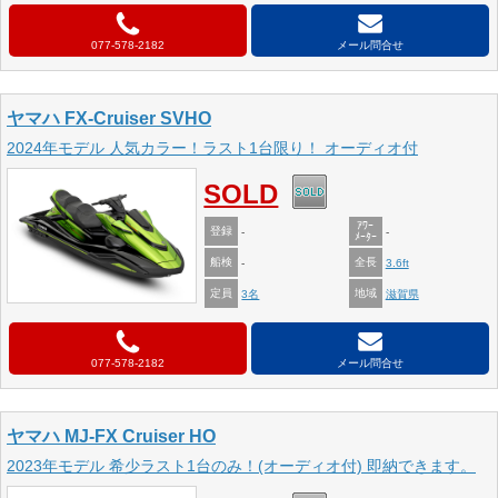
077-578-2182
メール問合せ
ヤマハ FX-Cruiser SVHO
2024年モデル 人気カラー！ラスト1台限り！ オーディオ付
SOLD
ｱﾜｰ
登録
-
-
ﾒｰﾀｰ
船検
全長
-
3.6ft
定員
地域
3名
滋賀県
077-578-2182
メール問合せ
ヤマハ MJ-FX Cruiser HO
2023年モデル 希少ラスト1台のみ！(オーディオ付) 即納できます。