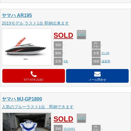
ヤマハ AR195
2019モデル ラスト1台 即納出来ます
SOLD
ｱﾜｰ
登録
-
-
ﾒｰﾀｰ
船検
全長
-
21.0ft
定員
地域
8名
滋賀県
077-578-2182
メール問合せ
ヤマハ MJ-GP1800
人気のブルーラスト1台 即納できます
SOLD
ｱﾜｰ
登録
2019/R1
-
ﾒｰﾀｰ