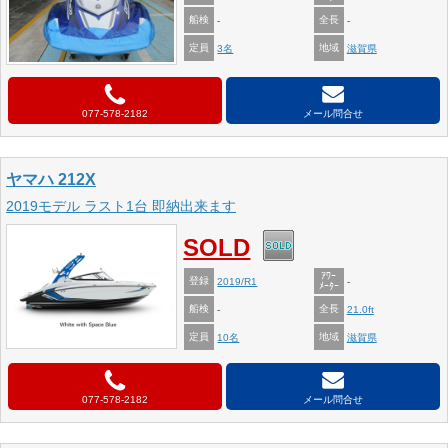
船検
全長
-
-
定員
地域
3名
滋賀県
077-578-2182
メール問合せ
ヤマハ 212X
2019モデル ラスト1台 即納出来ます
SOLD
ｱﾜｰ
登録
2019/R1
-
ﾒｰﾀｰ
船検
全長
-
21.0ft
定員
地域
10名
滋賀県
077-578-2182
メール問合せ