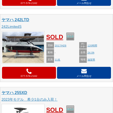
077-578-2182
メール問合せ
ヤマハ 242LTD
242LimitedS
SOLD
ｱﾜｰ
登録
2017/H29
120時間
ﾒｰﾀｰ
船検
全長
-
24.0ft
定員
地域
11名
滋賀県
077-578-2182
メール問合せ
ヤマハ 255XD
2023年モデル 希少1台のみ入荷！
SOLD