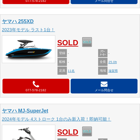
077-578-2182
メール問合せ
ヤマハ 255XD
2023年モデル ラスト1台！
SOLD
ｱﾜｰ
登録
-
-
ﾒｰﾀｰ
船検
全長
-
25.0ft
定員
地域
11名
滋賀県
077-578-2182
メール問合せ
ヤマハ MJ-SuperJet
2024年モデル 4ストローク 1台のみ新入荷！即納可能！
SOLD