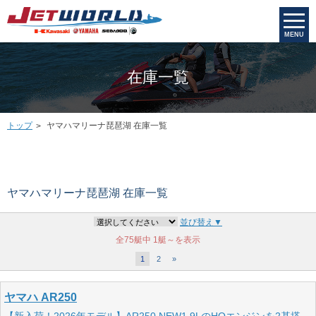
MENU
在庫一覧
トップ
ヤマハマリーナ琵琶湖 在庫一覧
ヤマハマリーナ琵琶湖 在庫一覧
並び替え▼
全75艇中
1艇～を表示
1
2
»
ヤマハ AR250