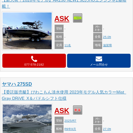
【新入荷！2026年モデル】AR250 NEW1.9LのHOエンジンを2基搭
載！
ASK
ｱﾜｰ
登録
-
-
ﾒｰﾀｰ
船検
全長
-
25.0ft
定員
地域
11名
滋賀県
077-578-2182
メール問合せ
ヤマハ 275SD
【委託販売艇】びわこもん淡水使用 2023年モデル人気カラーMist
Gray DRiVE X＆パドルシフト仕様
ASK
ｱﾜｰ
登録
2025/R7
-
ﾒｰﾀｰ
船検
全長
R9年9月
27.0ft