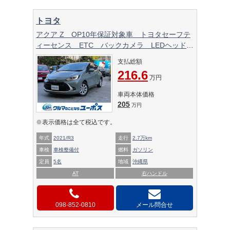
トヨタ
アクア Z OP10年保証対象車 トヨタセーフテ
ィーセンス ETC バックカメラ LEDヘッドラ
イト
支払総額
216.6
万円
車両本体価格
205
万円
※表示価格は全て税込です。
年式
2021/R3
走行
2.7万km
車検
車検整備付
燃料
ガソリン
定員
5名
地域
沖縄県
AT
右ハンドル
098-852-0810
メール問合せ