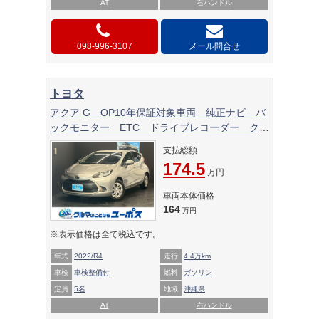
AT
右ハンドル
098-996-3107
メール問合せ
トヨタ
アクア G OP10年保証対象車両 純正ナビ バ
ックモニター ETC ドライブレコーダー クル
ーズコントロール ステアリングスイッチ オー
支払総額
トマチックハイビーム クリアランスソナー
174.5
AC100V スマートキー
万円
車両本体価格
164
万円
※表示価格は全て税込です。
年式
2022/R4
走行
4.4万km
車検
車検整備付
燃料
ガソリン
定員
5名
地域
沖縄県
AT
右ハンドル