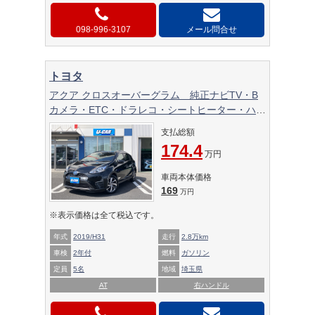
098-996-3107
メール問合せ
トヨタ
アクア クロスオーバーグラム 純正ナビTV・B
カメラ・ETC・ドラレコ・シートヒーター・ハー
フレザーシート・衝突軽減ブレーキ・ワンオーナ
支払総額
ー・車検2年付・禁煙車
174.4
万円
車両本体価格
169
万円
※表示価格は全て税込です。
年式
2019/H31
走行
2.8万km
車検
2年付
燃料
ガソリン
定員
5名
地域
埼玉県
AT
右ハンドル