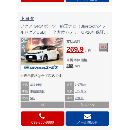
トヨタ
アクア GRスポーツ 純正ナビ（Bluetooth／フ
ルセグ／USB） 全方位カメラ OP10年保証対
象 トヨタセーフティーセンス クルーズコント
支払総額
ロール ETC BSM シートヒーター ステア
269.9
リングヒーター AC100V
万円
車両本体価格
258
万円
※表示価格は全て税込です。
年式
2023/R5
走行
5.6万km
車検
車検整備付
燃料
ガソリン
定員
5名
地域
沖縄県
AT
右ハンドル
098-860-8880
メール問合せ