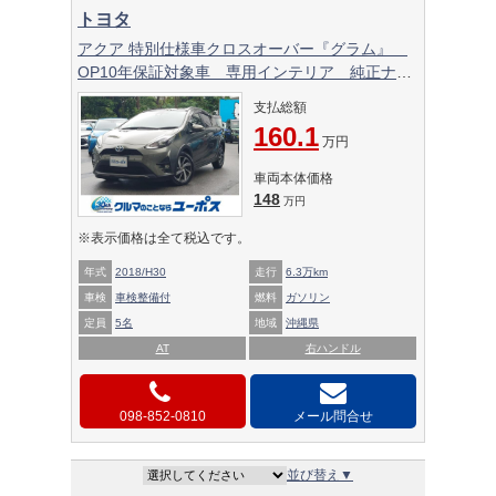
トヨタ
アクア 特別仕様車クロスオーバー『グラム』
OP10年保証対象車 専用インテリア 純正ナ
ビ バックモニター
支払総額
160.1
万円
車両本体価格
148
万円
※表示価格は全て税込です。
年式
2018/H30
走行
6.3万km
車検
車検整備付
燃料
ガソリン
定員
5名
地域
沖縄県
AT
右ハンドル
098-852-0810
メール問合せ
並び替え▼