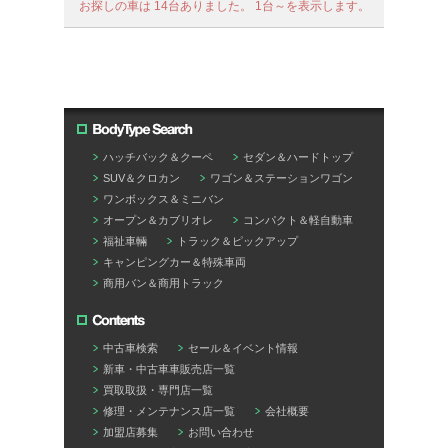
お探しの車は 14台ありました。 1台～を表示します。
ハッチバック＆クーペ
セダン＆ハードトップ
SUV＆クロカン
ワゴン＆ステーションワゴン
ワンボックス＆ミニバン
オープン＆カブリオレ
コンパクト＆軽自動車
福祉車輛
トラック＆ピックアップ
キャンピングカー＆特殊車両
商用バン＆商用トラック
中古車検索
セール＆イベント情報
新車・中古車⾞販売店一覧
買取取扱・専門店一覧
修理・メンテナンス店一覧
会社概要
加盟店募集
お問い合わせ