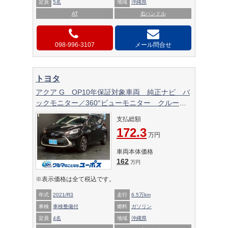
定員
5名
地域
沖縄県
AT
右ハンドル
098-996-3107
メール問合せ
トヨタ
アクア G OP10年保証対象車両 純正ナビ バ
ックモニター／360°ビューモニター クルーズ
コントロール コーナーセンサー オートマチッ
支払総額
クハイビーム ETC ドライブレコーダー
172.3
BSM ステアリングスイッチ
万円
車両本体価格
162
万円
※表示価格は全て税込です。
年式
2021/R3
走行
6.5万km
車検
車検整備付
燃料
ガソリン
定員
4名
地域
沖縄県