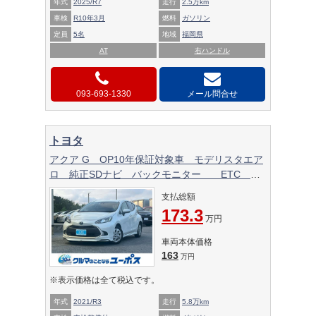
年式
2025/R7
走行
2.5万km
車検
R10年3月
燃料
ガソリン
定員
5名
地域
福岡県
AT
右ハンドル
093-693-1330
メール問合せ
トヨタ
アクア G OP10年保証対象車 モデリスタエア
ロ 純正SDナビ バックモニター ETC ク
ルーズコントロール クリアランスソナー オー
支払総額
トマチックハイビーム LEDヘッドライト
173.3
万円
車両本体価格
163
万円
※表示価格は全て税込です。
年式
2021/R3
走行
5.8万km