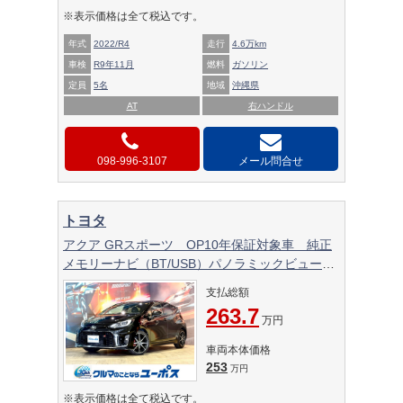
※表示価格は全て税込です。
年式
2022/R4
走行
4.6万km
車検
R9年11月
燃料
ガソリン
定員
5名
地域
沖縄県
AT
右ハンドル
098-996-3107
メール問合せ
トヨタ
アクア GRスポーツ OP10年保証対象車 純正
メモリーナビ（BT/USB）パノラミックビューモ
ニター トヨタセーフティーセンス HUD
支払総額
BSM 前後ドライブレコーダー
263.7
万円
車両本体価格
253
万円
※表示価格は全て税込です。