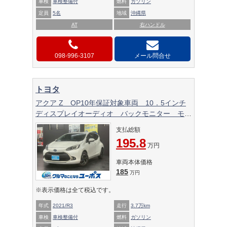
車検
車検整備付
燃料
ガソリン
定員
5名
地域
沖縄県
AT
右ハンドル
098-996-3107
メール問合せ
トヨタ
アクア Z OP10年保証対象車両 10．5インチ
ディスプレイオーディオ バックモニター モデ
リスタホイール ドライブレコーダー ETC ク
支払総額
ルーズコントロール ハーフレザーシート オー
195.8
トマチックハイビーム BSM
万円
車両本体価格
185
万円
※表示価格は全て税込です。
年式
2021/R3
走行
3.7万km
車検
車検整備付
燃料
ガソリン