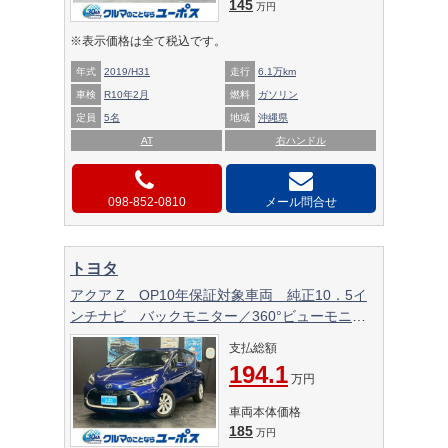
145
万円
※表示価格は全て税込です。
年式
2019/H31
走行
6.1万km
車検
R10年2月
燃料
ガソリン
定員
5名
地域
沖縄県
AT
右ハンドル
098-852-0810
メール問合せ
トヨタ
アクア Z OP10年保証対象車両 純正10．5イ
ンチナビ バックモニター／360°ビューモニタ
ー ETC ドライブレコーダー BSM オート
支払総額
マチックハイビーム クルーズコントロール コ
194.1
ーナーセンサー
万円
車両本体価格
185
万円