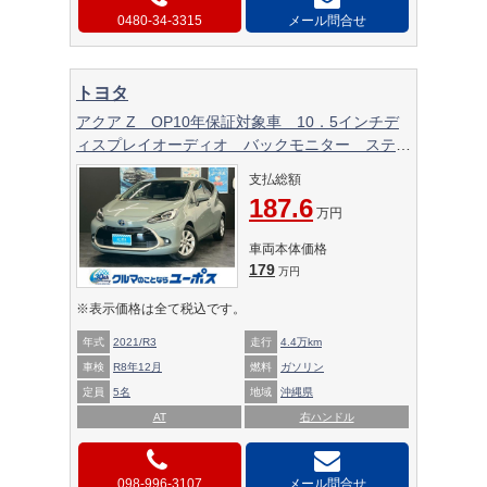
0480-34-3315
メール問合せ
トヨタ
アクア Z OP10年保証対象車 10．5インチデ
ィスプレイオーディオ バックモニター ステア
リングスイッチ レーダークルーズコントロー
支払総額
ル クリアランスソナー オートマチックハイビ
187.6
ーム フルセグ ETC
万円
車両本体価格
179
万円
※表示価格は全て税込です。
年式
2021/R3
走行
4.4万km
車検
R8年12月
燃料
ガソリン
定員
5名
地域
沖縄県
AT
右ハンドル
098-996-3107
メール問合せ