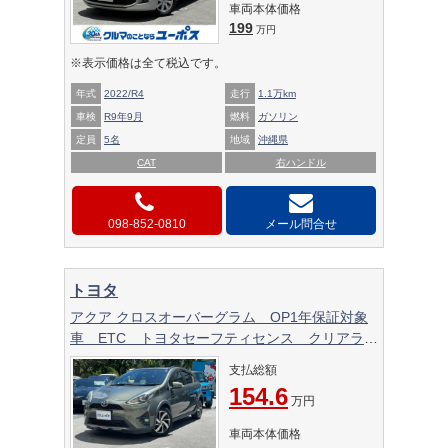
車両本体価格
199
万円
※表示価格は全て税込です。
年式
2022/R4
走行
1.1万km
車検
R9年9月
燃料
ガソリン
定員
5名
地域
沖縄県
CAT
右ハンドル
098-852-0810
メール問合せ
トヨタ
アクア クロスオーバーグラム OP1年保証対象
車 ETC トヨタセーフティセンス クリアラン
スソナー ドライブレコーダー フルセグTV
支払総額
154.6
万円
車両本体価格