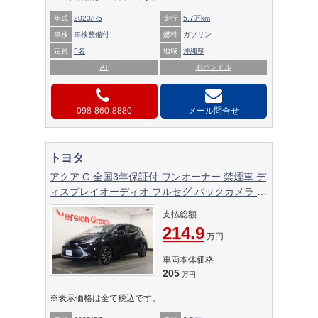
年式
2023/R5
走行
5.7万km
車検
車検整備付
燃料
ガソリン
定員
5名
地域
沖縄県
AT
右ハンドル
098-860-8880
メール問合せ
トヨタ
アクア G 全国3年保証付 ワンオーナー 禁煙車 デ
ィスプレイオーディオ フルセグ バックカメラ レ
ーダークルコン レーンアシスト 衝突被害軽減 シ
支払総額
ートヒーター LEDライト LEDフォグ オートハイ
214.9
ビーム 15AW
万円
車両本体価格
205
万円
※表示価格は全て税込です。