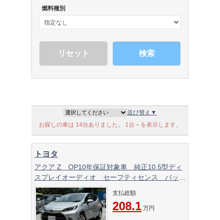
燃料種別
検索
並び替え▼
お探しの車は 14台ありました。 1台～を表示します。
トヨタ
アクア Z OP10年保証対象車 純正10.5型ディ
スプレイオーディオ セーフティセンス バック
カメラ 前後ドライブレコーダー ETC
支払総額
208.1
万円