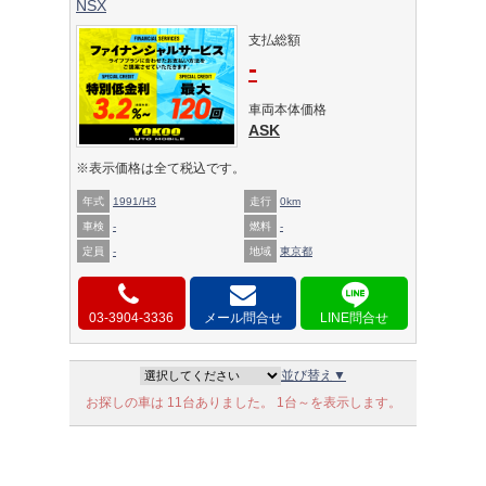
NSX
支払総額
-
車両本体価格
ASK
※表示価格は全て税込です。
年式
1991/H3
走行
0km
車検
-
燃料
-
定員
-
地域
東京都
03-3904-3336
メール問合せ
並び替え▼
お探しの車は 11台ありました。 1台～を表示します。