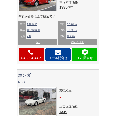
車両本体価格
1980
万円
※表示価格は全て税込です。
年式
1991/H3
走行
3.3万km
車検
車検整備別
燃料
ガソリン
定員
2名
地域
東京都
MT
右ハンドル
03-3904-3336
メール問合せ
ホンダ
NSX
支払総額
-
車両本体価格
ASK