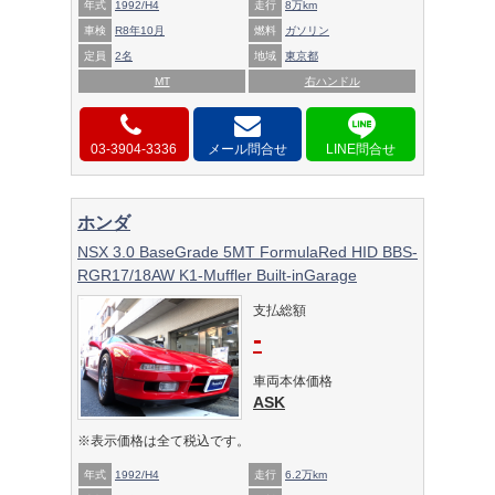
年式
1992/H4
走行
8万km
車検
R8年10月
燃料
ガソリン
定員
2名
地域
東京都
MT
右ハンドル
03-3904-3336
メール問合せ
ホンダ
NSX 3.0 BaseGrade 5MT FormulaRed HID BBS-
RGR17/18AW K1-Muffler Built-inGarage
支払総額
-
車両本体価格
ASK
※表示価格は全て税込です。
年式
1992/H4
走行
6.2万km