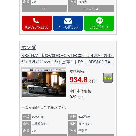
定員
2名
地域
東京都
MT
右ハンドル
03-3904-3336
メール問合せ
ホンダ
NSX NA1 水冷V6DOHC VTECｴﾝｼﾞﾝ 4速AT ｱﾙﾐﾎﾞ
ﾃﾞｨ ﾘﾄﾗｸﾀﾌﾞﾙﾍｯﾄﾞﾗｲﾄ 黒革ｼｰﾄ Pｼｰﾄ BBS16/17AW
BTｵｰﾃﾞｨｵ
支払総額
934.8
万円
車両本体価格
920
万円
※表示価格は全て税込です。
年式
1993/H5
走行
5.2万km
車検
車検整備付
燃料
ガソリン
定員
2名
地域
千葉県