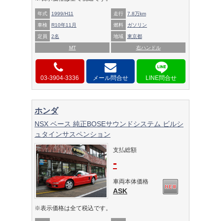
年式
1999/H11
走行
7.8万km
車検
R10年11月
燃料
ガソリン
定員
2名
地域
東京都
MT
右ハンドル
03-3904-3336
メール問合せ
ホンダ
NSX ベース 純正BOSEサウンドシステム ビルシ
ュタインサスペンション
支払総額
-
車両本体価格
ASK
※表示価格は全て税込です。