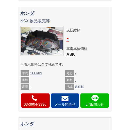
ホンダ
NSX 物品販売等
支払総額
-
車両本体価格
ASK
※表示価格は全て税込です。
年式
1991/H3
走行
-
車検
燃料
-
定員
-
地域
東京都
03-3904-3336
メール問合せ
ホンダ