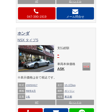
AT
右ハンドル
047-390-1919
メール問合せ
ホンダ
NSX タイプS
支払総額
-
車両本体価格
ASK
※表示価格は全て税込です。
年式
2005/H17
走行
15.3万km
車検
R8年4月
燃料
ガソリン
定員
2名
地域
東京都
MT
右ハンドル