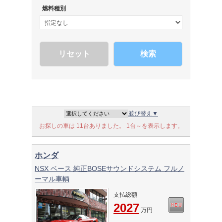
燃料種別
検索
並び替え▼
お探しの車は 11台ありました。 1台～を表示します。
ホンダ
NSX ベース 純正BOSEサウンドシステム フルノ
ーマル車輌
支払総額
2027
万円