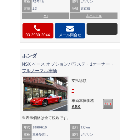
車検
R9年4月
燃料
ガソリン
定員
2名
地域
東京都
MT
右ハンドル
03-3980-2044
メール問合せ
ホンダ
NSX ベース オプションパワステ・1オーナー・
フルノーマル車輌
支払総額
-
車両本体価格
ASK
※表示価格は全て税込です。
年式
1998/H10
走行
2万km
車検
車検受渡し
燃料
ガソリン