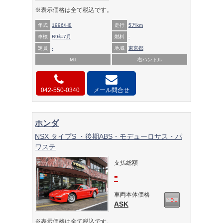
※表示価格は全て税込です。
年式
1996/H8
走行
5万km
車検
R9年7月
燃料
-
定員
-
地域
東京都
MT
右ハンドル
042-550-0340
メール問合せ
ホンダ
NSX タイプS ・後期ABS・モデューロサス・パ
ワステ
支払総額
-
車両本体価格
ASK
※表示価格は全て税込です。