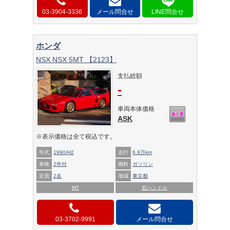
03-3904-3336
メール問合せ
ホンダ
NSX NSX 5MT 【2123】
支払総額
-
車両本体価格
ASK
※表示価格は全て税込です。
年式
1990/H2
走行
6.9万km
車検
2年付
燃料
ガソリン
定員
2名
地域
東京都
MT
右ハンドル
03-3702-9991
メール問合せ