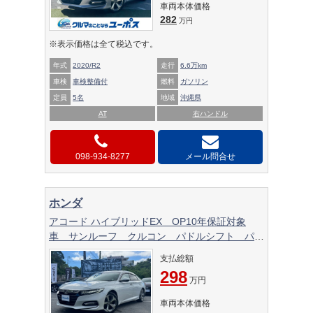
車両本体価格
282
万円
※表示価格は全て税込です。
年式
2020/R2
走行
6.6万km
車検
車検整備付
燃料
ガソリン
定員
5名
地域
沖縄県
AT
右ハンドル
098-934-8277
メール問合せ
ホンダ
アコード ハイブリッドEX OP10年保証対象
車 サンルーフ クルコン パドルシフト パワ
ーシート シートヒーター HUD ステアスイ
支払総額
ッチ
298
万円
車両本体価格