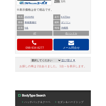
286
万円
※表示価格は全て税込です。
年式
2020/R2
走行
6.6万km
車検
車検整備付
燃料
ガソリン
定員
5名
地域
沖縄県
AT
右ハンドル
098-934-8277
メール問合せ
並び替え▼
お探しの車は 2台ありました。 1台～を表示します。
ハッチバック＆クーペ
セダン＆ハードトップ