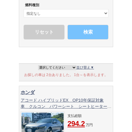
燃料種別
検索
並び替え▼
お探しの車は 2台ありました。 1台～を表示します。
ホンダ
アコード ハイブリッドEX OP10年保証対象
車 クルコン パワーシート シートヒーター
パドルシフト ETC 革巻きステア
支払総額
294.2
万円