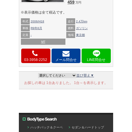
459
万円
※表示価格は全て税込です。
年式
2006/H18
走行
2.4万km
車検
R9年6月
燃料
ガソリン
定員
-
地域
東京都
MT
03-3958-2252
メール問合せ
並び替え▼
お探しの車は 1台ありました。 1台～を表示します。
ハッチバック＆クーペ
セダン＆ハードトップ