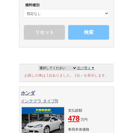
燃料種別
検索
並び替え▼
お探しの車は 1台ありました。 1台～を表示します。
ホンダ
インテグラ タイプR
支払総額
478
万円
車両本体価格