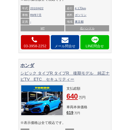
年式
2010/H22
走行
4.1万km
車検
R9年7月
燃料
ガソリン
定員
-
地域
東京都
MT
右ハンドル
03-3958-2252
メール問合せ
ホンダ
シビック タイプR タイプR 後期モデル 純正ナ
ビTV ETC セキュリティー
支払総額
640
万円
車両本体価格
619
万円
※表示価格は全て税込です。