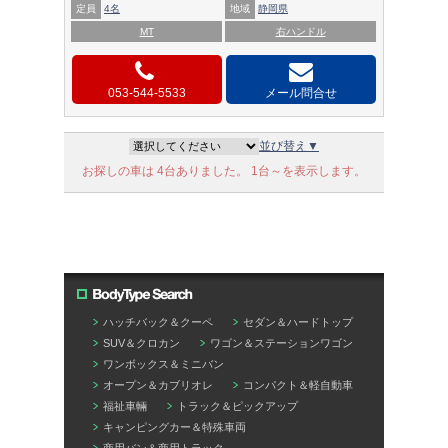
定員
4名
地域
静岡県
MT
右ハンドル
053-544-5533
メール問合せ
並び替え▼
お探しの車は 4台ありました。 1台～を表示します。
ハッチバック＆クーペ
セダン＆ハードトップ
SUV＆クロカン
ワゴン＆ステーションワゴン
ワンボックス＆ミニバン
オープン＆カブリオレ
コンパクト＆軽自動車
福祉車輛
トラック＆ピックアップ
キャンピングカー＆特殊車両
商用バン＆商用トラック