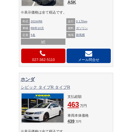
ASK
※表示価格は全て税込です。
年式
2024/R6
走行
0.1万km
車検
R9年10月
燃料
ガソリン
定員
5名
地域
群馬県
MT
027-362-5110
メール問合せ
ホンダ
シビック タイプR タイプR
支払総額
463
万円
車両本体価格
439
万円
※表示価格は全て税込です。