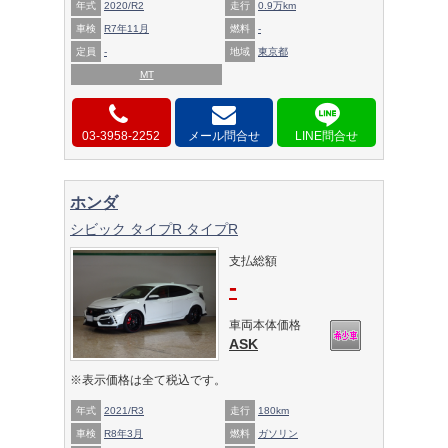
年式
2020/R2
走行
0.9万km
車検
R7年11月
燃料
-
定員
-
地域
東京都
MT
03-3958-2252
メール問合せ
ホンダ
シビック タイプR タイプR
支払総額
-
車両本体価格
ASK
※表示価格は全て税込です。
年式
2021/R3
走行
180km
車検
R8年3月
燃料
ガソリン