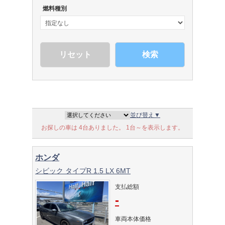
燃料種別
検索
並び替え▼
お探しの車は 4台ありました。 1台～を表示します。
ホンダ
シビック タイプR 1.5 LX 6MT
支払総額
-
車両本体価格