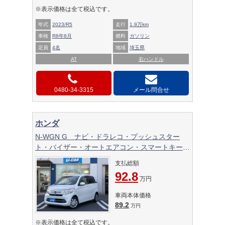
※表示価格は全て税込です。
年式
2023/R5
走行
1.9万km
車検
R8年8月
燃料
ガソリン
定員
4名
地域
埼玉県
AT
右ハンドル
0480-34-3315
メール問合せ
ホンダ
N-WGN G ナビ・ドラレコ・プッシュスター
ト・バイザー・オートエアコン・スマートキー・
電動格納ミラー・ブルートゥース・禁煙車
支払総額
92.8
万円
車両本体価格
89.2
万円
※表示価格は全て税込です。