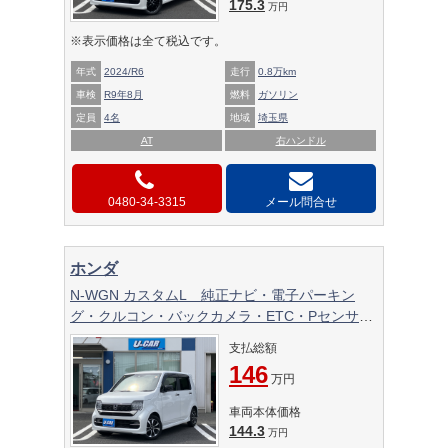
175.3
万円
※表示価格は全て税込です。
年式
2024/R6
走行
0.8万km
車検
R9年8月
燃料
ガソリン
定員
4名
地域
埼玉県
AT
右ハンドル
0480-34-3315
メール問合せ
ホンダ
N-WGN カスタムL 純正ナビ・電子パーキン
グ・クルコン・バックカメラ・ETC・Pセンサ
ー・ホンダセンシング・シートヒーター・禁煙車
支払総額
146
万円
車両本体価格
144.3
万円