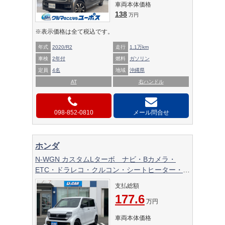
車両本体価格
138
万円
※表示価格は全て税込です。
年式
2020/R2
走行
1.1万km
車検
2年付
燃料
ガソリン
定員
4名
地域
沖縄県
AT
右ハンドル
098-852-0810
メール問合せ
ホンダ
N-WGN カスタムLターボ ナビ・Bカメラ・
ETC・ドラレコ・クルコン・シートヒーター・パ
ドルシフト・電子パーキング・禁煙車
支払総額
177.6
万円
車両本体価格