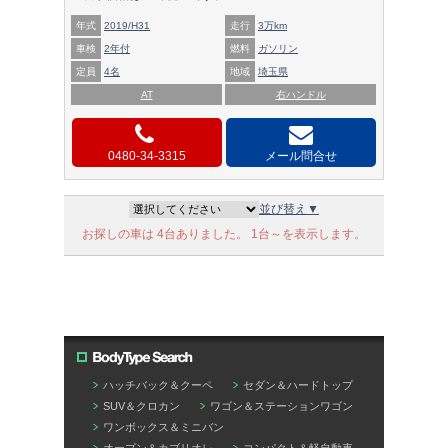
年式
2019/H31
走行
3万km
車検
2年付
燃料
ガソリン
定員
4名
地域
埼玉県
AT
右ハンドル
0480-34-3315
メール問合せ
並び替え▼
お探しの車は 4台ありました。 1台～を表示します。
ハッチバック＆クーペ
セダン＆ハードトップ
SUV＆クロカン
ワゴン＆ステーションワゴン
ワンボックス＆ミニバン