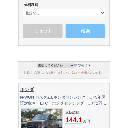
燃料種別
検索
並び替え▼
お探しの車は 4台ありました。 1台～を表示します。
ホンダ
N-WGN カスタムLホンダセンシング OP5年保
証対象車 ETC ホンダセンシング 走行1万キ
ロ台！！ バックカメラ クルーズコントロー
支払総額
ル スペアキー
144.1
万円