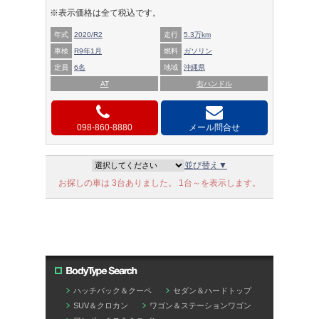
※表示価格は全て税込です。
年式
2020/R2
走行
5.3万km
車検
R9年1月
燃料
ガソリン
定員
6名
地域
沖縄県
AT
右ハンドル
098-860-8880
メール問合せ
並び替え▼
お探しの車は 3台ありました。 1台～を表示します。
ハッチバック＆クーペ
セダン＆ハードトップ
SUV＆クロカン
ワゴン＆ステーションワゴン