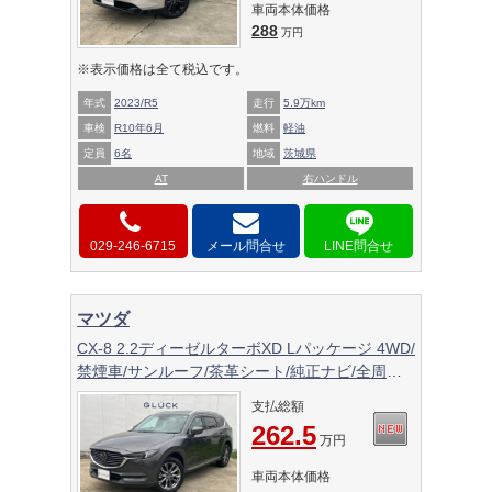
車両本体価格
288
万円
※表示価格は全て税込です。
年式
2023/R5
走行
5.9万km
車検
R10年6月
燃料
軽油
定員
6名
地域
茨城県
AT
右ハンドル
029-246-6715
メール問合せ
マツダ
CX-8 2.2ディーゼルターボXD Lパッケージ 4WD/
禁煙車/サンルーフ/茶革シート/純正ナビ/全周囲
カメラ/ブラインドスポットモニター/アダプティ
支払総額
ブクルーズ/ヘッドアップディスプレイ/パワーシ
262.5
ート/シートヒーター/
万円
車両本体価格