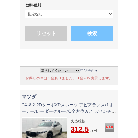
燃料種別
検索
並び替え▼
お探しの車は 3台ありました。 1台～を表示します。
マツダ
CX-8 2.2DターボXDスポーツ アピアランス/1オ
ーナー/レーダークルーズ/全方位カメラ/ベンチレ
ーター/シートヒーター/ステアリングヒーター/パ
支払総額
ワーバックドア 衝突軽減ブレーキ/本革シー
312.5
ト/BOSEサウンドシステム /シートメモリー電
万円
動シート