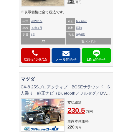
238
万円
※表示価格は全て税込です。
年式
2020/R2
走行
6.2万km
車検
R9年1月
燃料
軽油
定員
7名
地域
茨城県
AT
右ハンドル
029-246-6715
メール問合せ
マツダ
CX-8 25Sプロアクティブ BOSEサラウンド 6
人乗り 純正ナビ（Bluetooth／フルセグ／DVD
／CD） 全方位モニター HUD BSM ETC
支払総額
衝突軽減ブレーキ 純正19インチアルミ OP10
230.5
年保証対象 パワーシート
万円
車両本体価格
220
万円