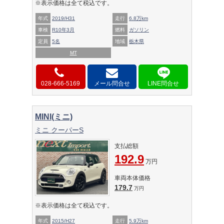
※表示価格は全て税込です。
年式
2019/H31
走行
6.8万km
車検
R10年3月
燃料
ガソリン
定員
5名
地域
栃木県
MT
028-666-5169
メール問合せ
MINI(ミニ)
ミニ クーパーS
支払総額
192.9
万円
車両本体価格
179.7
万円
※表示価格は全て税込です。
年式
2015/H27
走行
5.9万km