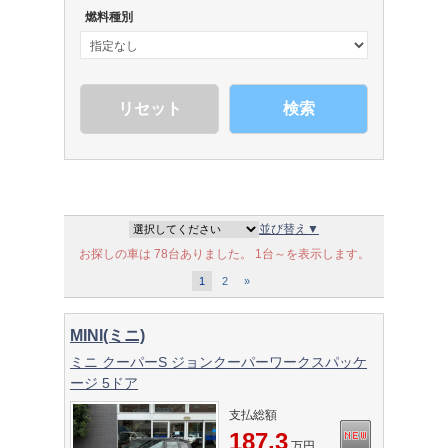
燃料種別
検索
並び替え▼
お探しの車は 78台ありました。 1台～を表示します。
1
2
»
MINI(ミニ)
ミニ クーパーS ジョンクーパーワークスパッケ
ージ 5ドア
支払総額
187.3
万円