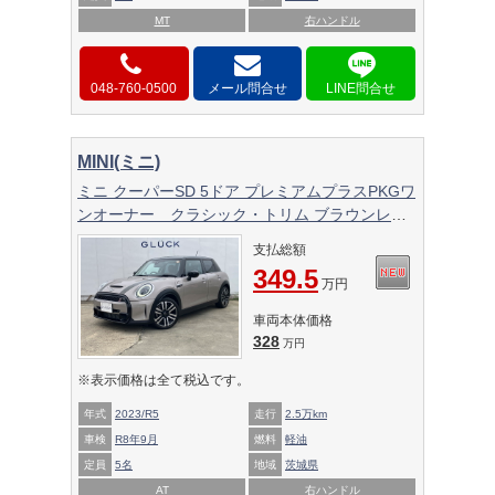
MT
右ハンドル
048-760-0500
メール問合せ
MINI(ミニ)
ミニ クーパーSD 5ドア プレミアムプラスPKGワ
ンオーナー クラシック・トリム ブラウンレザ
ーチェスターシート apple car play インテリジェ
支払総額
ントセーフティ 純正ナビ追従クルーズBluetooth
349.5
LEDヘッドライト バックモニター 禁煙車
万円
車両本体価格
328
万円
※表示価格は全て税込です。
年式
2023/R5
走行
2.5万km
車検
R8年9月
燃料
軽油
定員
5名
地域
茨城県
AT
右ハンドル