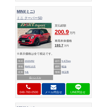
MINI(ミニ)
ミニ クーパーSD
支払総額
200.9
万円
車両本体価格
193.7
万円
※表示価格は全て税込です。
年式
2020/R2
走行
5.9万km
車検
R9年10月
燃料
軽油
定員
5名
地域
埼玉県
右ハンドル
048-760-0500
メール問合せ