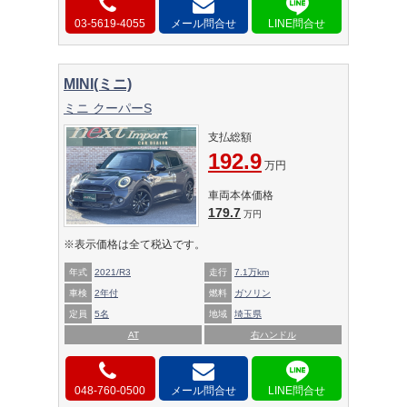
03-5619-4055
メール問合せ
MINI(ミニ)
ミニ クーパーS
支払総額
192.9
万円
車両本体価格
179.7
万円
※表示価格は全て税込です。
年式
2021/R3
走行
7.1万km
車検
2年付
燃料
ガソリン
定員
5名
地域
埼玉県
AT
右ハンドル
048-760-0500
メール問合せ