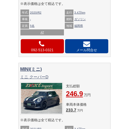
※表示価格は全て税込です。
年式
2020/R2
走行
3.4万km
車検
-
燃料
ガソリン
定員
5名
地域
福岡県
AT
092-513-0321
メール問合せ
MINI(ミニ)
ミニ クーパーD
支払総額
246.9
万円
車両本体価格
233.7
万円
※表示価格は全て税込です。
年式
2021/R3
走行
3.4万km