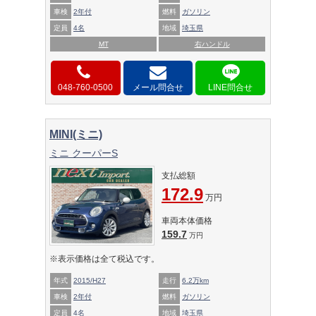
車検
2年付
燃料
ガソリン
定員
4名
地域
埼玉県
MT
右ハンドル
048-760-0500
メール問合せ
MINI(ミニ)
ミニ クーパーS
支払総額
172.9
万円
車両本体価格
159.7
万円
※表示価格は全て税込です。
年式
2015/H27
走行
6.2万km
車検
2年付
燃料
ガソリン
定員
4名
地域
埼玉県