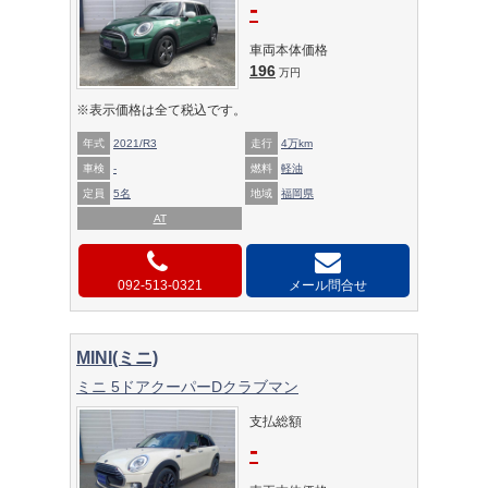
-
車両本体価格
196
万円
※表示価格は全て税込です。
年式
2021/R3
走行
4万km
車検
-
燃料
軽油
定員
5名
地域
福岡県
AT
092-513-0321
メール問合せ
MINI(ミニ)
ミニ 5ドアクーパーDクラブマン
支払総額
-