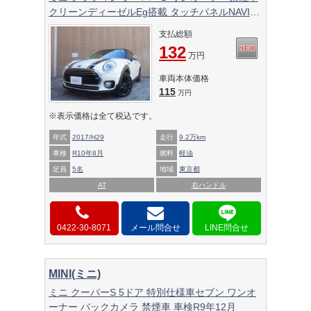
クリーンディーゼルEg搭載 タッチパネルNAVI
BTオーディオ ペッパーPKG コンフォートアクセ
支払総額
ス 記録簿 スペアキー完備
132
万円
車両本体価格
115
万円
※表示価格は全て税込です。
年式
2017/H29
走行
9.2万km
車検
R10年8月
燃料
軽油
定員
5名
地域
東京都
AT
右ハンドル
0422-30-8071
メール問合せ
MINI(ミニ)
ミニ クーパーS 5ドア 特別仕様車セブン ワンオ
ーナー バックカメラ 禁煙車 車検R9年12月