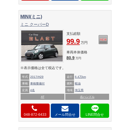
MINI(ミニ)
ミニ クーパーD
支払総額
99.9
万円
車両本体価格
80.9
万円
※表示価格は全て税込です。
年式
2017/H29
走行
6.4万km
車検
車検整備付
燃料
軽油
定員
4名
地域
埼玉県
AT
右ハンドル
048-872-6433
メール問合せ