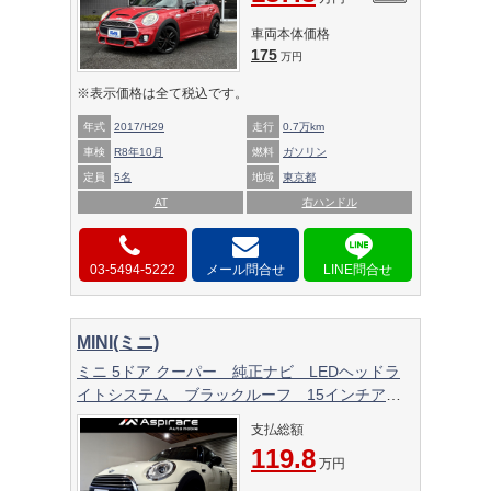
車両本体価格
175
万円
※表示価格は全て税込です。
年式
2017/H29
走行
0.7万km
車検
R8年10月
燃料
ガソリン
定員
5名
地域
東京都
AT
右ハンドル
03-5494-5222
メール問合せ
MINI(ミニ)
ミニ 5ドア クーパー 純正ナビ LEDヘッドラ
イトシステム ブラックルーフ 15インチアル
ミホイール コンフォートアクセス ドラレコレ
支払総額
コーダー ETC車載器
119.8
万円