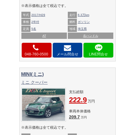
※表示価格は全て税込です。
年式
2017/H29
走行
6.3万km
車検
2年付
燃料
ガソリン
定員
5名
地域
埼玉県
AT
右ハンドル
048-760-0500
メール問合せ
MINI(ミニ)
ミニ クーパー
支払総額
222.9
万円
車両本体価格
209.7
万円
※表示価格は全て税込です。