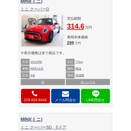
MINI(ミニ)
ミニ クーパーD
支払総額
314.6
万円
車両本体価格
299
万円
※表示価格は全て税込です。
年式
2024/R6
走行
77km
車検
R9年10月
燃料
軽油
定員
4名
地域
茨城県
AT
右ハンドル
029-828-8444
メール問合せ
MINI(ミニ)
ミニ クーパーSD 5ドア