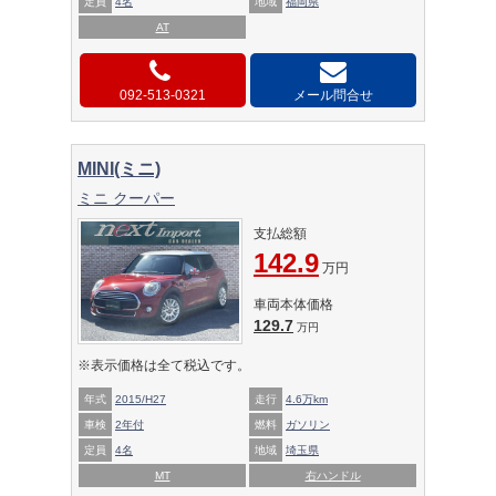
定員
4名
地域
福岡県
AT
092-513-0321
メール問合せ
MINI(ミニ)
ミニ クーパー
支払総額
142.9
万円
車両本体価格
129.7
万円
※表示価格は全て税込です。
年式
2015/H27
走行
4.6万km
車検
2年付
燃料
ガソリン
定員
4名
地域
埼玉県
MT
右ハンドル