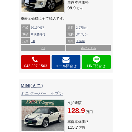
車両本体価格
99.9
万円
※表示価格は全て税込です。
年式
2015/H27
走行
2.6万km
車検
車検整備付
燃料
ガソリン
定員
5名
地域
千葉県
AT
右ハンドル
043-307-1563
メール問合せ
MINI(ミニ)
ミニ クーパー セブン
支払総額
128.9
万円
車両本体価格
115.7
万円