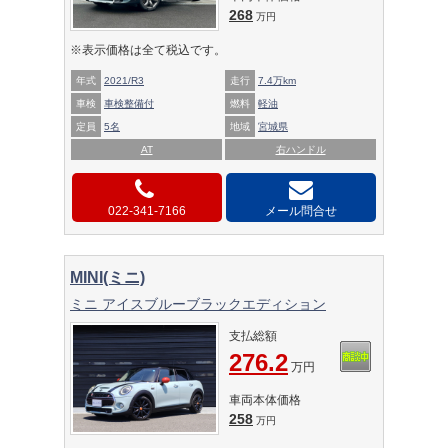
268
万円
※表示価格は全て税込です。
年式
2021/R3
走行
7.4万km
車検
車検整備付
燃料
軽油
定員
5名
地域
宮城県
AT
右ハンドル
022-341-7166
メール問合せ
MINI(ミニ)
ミニ アイスブルーブラックエディション
支払総額
276.2
万円
車両本体価格
258
万円