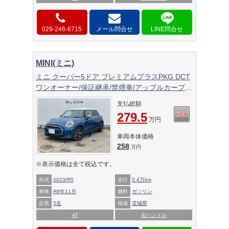
029-246-6715
メール問合せ
MINI(ミニ)
ミニ クーパー5ドア プレミアムプラスPKG DCT
ワンオーナー/保証継承/禁煙車/アップルカープレ
イ/純正ナビ/黒革シート/シートヒーター/バック
支払総額
カメラ/アダプティブクルーズ/シートヒーター/ド
279.5
ライブレコーダー/
万円
車両本体価格
258
万円
※表示価格は全て税込です。
年式
2023/R5
走行
0.4万km
車検
R8年11月
燃料
ガソリン
定員
5名
地域
茨城県
AT
右ハンドル