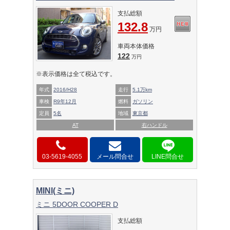
支払総額
132.8
万円
車両本体価格
122
万円
※表示価格は全て税込です。
年式
2016/H28
走行
5.1万km
車検
R9年12月
燃料
ガソリン
定員
5名
地域
東京都
AT
右ハンドル
03-5619-4055
メール問合せ
MINI(ミニ)
ミニ 5DOOR COOPER D
支払総額