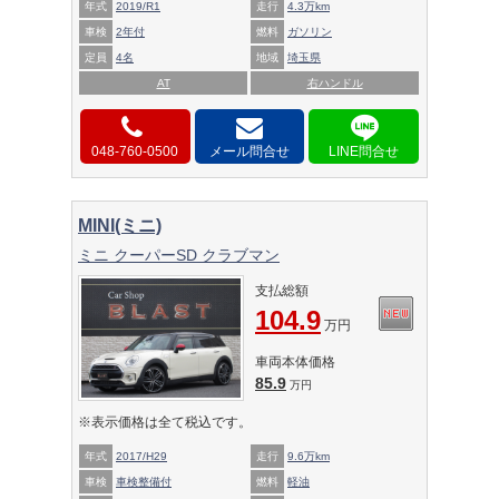
年式
2019/R1
走行
4.3万km
車検
2年付
燃料
ガソリン
定員
4名
地域
埼玉県
AT
右ハンドル
048-760-0500
メール問合せ
MINI(ミニ)
ミニ クーパーSD クラブマン
支払総額
104.9
万円
車両本体価格
85.9
万円
※表示価格は全て税込です。
年式
2017/H29
走行
9.6万km
車検
車検整備付
燃料
軽油