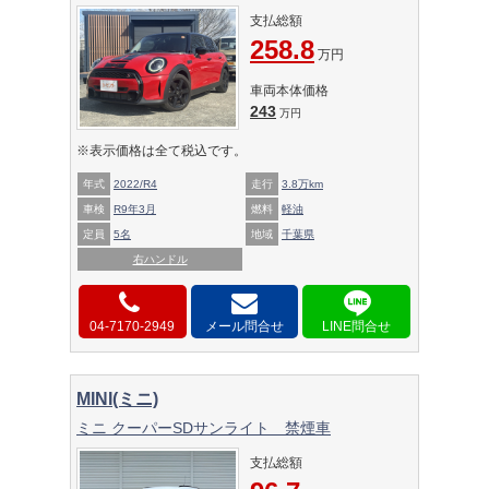
支払総額
258.8
万円
車両本体価格
243
万円
※表示価格は全て税込です。
年式
2022/R4
走行
3.8万km
車検
R9年3月
燃料
軽油
定員
5名
地域
千葉県
右ハンドル
04-7170-2949
メール問合せ
MINI(ミニ)
ミニ クーパーSDサンライト 禁煙車
支払総額