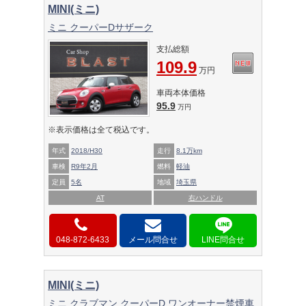
MINI(ミニ)
ミニ クーパーDサザーク
支払総額
109.9
万円
車両本体価格
95.9
万円
※表示価格は全て税込です。
年式
2018/H30
走行
8.1万km
車検
R9年2月
燃料
軽油
定員
5名
地域
埼玉県
AT
右ハンドル
048-872-6433
メール問合せ
MINI(ミニ)
ミニ クラブマン クーパーD ワンオーナー禁煙車