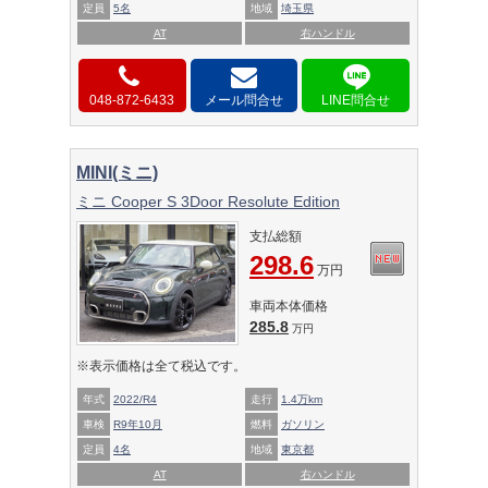
定員
5名
地域
埼玉県
AT
右ハンドル
048-872-6433
メール問合せ
MINI(ミニ)
ミニ Cooper S 3Door Resolute Edition
支払総額
298.6
万円
車両本体価格
285.8
万円
※表示価格は全て税込です。
年式
2022/R4
走行
1.4万km
車検
R9年10月
燃料
ガソリン
定員
4名
地域
東京都
AT
右ハンドル