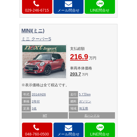
029-246-6715
メール問合せ
MINI(ミニ)
ミニ クーパーS
支払総額
216.9
万円
車両本体価格
203.7
万円
※表示価格は全て税込です。
年式
2014/H26
走行
5.7万km
車検
2年付
燃料
ガソリン
定員
3名
地域
埼玉県
MT
右ハンドル
048-760-0500
メール問合せ