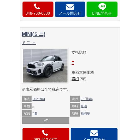
048-760-0500
メール問合せ
MINI(ミニ)
ミニ －
支払総額
-
車両本体価格
254
万円
※表示価格は全て税込です。
年式
2021/R3
走行
2.2万km
車検
-
燃料
軽油
定員
5名
地域
福岡県
AT
092-513-0321
メール問合せ