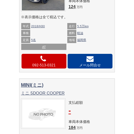
車両本体価格
124
万円
※表示価格は全て税込です。
年式
2018/H30
走行
5.5万km
車検
燃料
軽油
定員
5名
地域
福岡県
AT
092-513-0321
メール問合せ
MINI(ミニ)
ミニ 5DOOR COOPER
支払総額
-
車両本体価格
184
万円