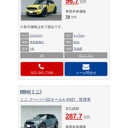
96.7
万円
車両本体価格
78
万円
※表示価格は全て税込です。
年式
2015/H27
走行
6.2万km
車検
車検整備付
燃料
軽油
定員
5名
地域
宮城県
AT
右ハンドル
022-341-7166
メール問合せ
MINI(ミニ)
ミニ クーパーSDオール4 4WD 禁煙車
支払総額
287.7
万円
車両本体価格