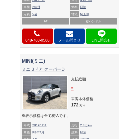
車検
2年付
燃料
軽油
定員
5名
地域
埼玉県
AT
右ハンドル
048-760-0500
メール問合せ
MINI(ミニ)
ミニ 3ドア クーパーD
支払総額
-
車両本体価格
172
万円
※表示価格は全て税込です。
年式
2019/H31
走行
2.4万km
車検
R8年7月
燃料
軽油