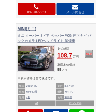
03-5707-6611
メール問合せ
MINI(ミニ)
ミニ クーパー 3ドア ペッパーPKG 純正ナビ バ
ックカメラ LEDヘッドライト 禁煙車
支払総額
108.7
万円
車両本体価格
99
万円
※表示価格は全て税込です。
年式
2015/H27
走行
3.5万km
車検
R8年12月
燃料
ガソリン
定員
4名
地域
東京都
AT
右ハンドル