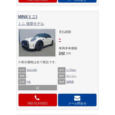
MINI(ミニ)
ミニ 後期モデル
支払総額
-
車両本体価格
242
万円
※表示価格は全て税込です。
年式
2021/R3
走行
1.7万km
車検
-
燃料
ガソリン
定員
5名
地域
福岡県
AT
092-513-0321
メール問合せ