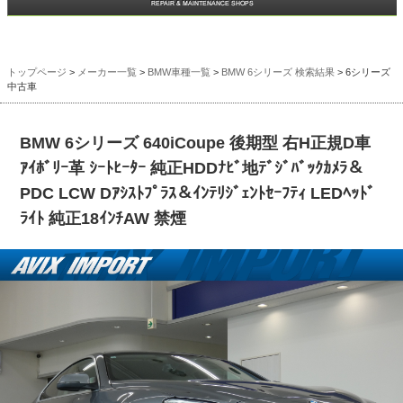
トップページ
>
メーカー一覧
>
BMW車種一覧
>
BMW 6シリーズ 検索結果
> 6シリーズ
中古車
BMW 6シリーズ 640iCoupe 後期型 右H正規D車
ｱｲﾎﾞﾘｰ革 ｼｰﾄﾋｰﾀｰ 純正HDDﾅﾋﾞ地ﾃﾞｼﾞﾊﾞｯｸｶﾒﾗ＆
PDC LCW Dｱｼｽﾄﾌﾟﾗｽ＆ｲﾝﾃﾘｼﾞｪﾝﾄｾｰﾌﾃｨ LEDﾍｯﾄﾞ
ﾗｲﾄ 純正18ｲﾝﾁAW 禁煙