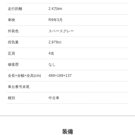
走行距離
2.4万km
車検
R9年3月
外装色
スペースグレー
排気量
2,979cc
定員
4名
修復歴
なし
全長×全幅×全高(cm)
489×189×137
車台番号末尾
種別
中古車
装備