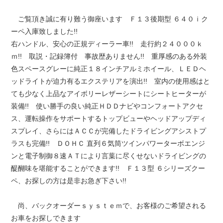
ご覧頂き誠に有り難う御座います Ｆ１３後期型 ６４０ｉク
ーペ入庫致しました!!
右ハンドル、安心の正規ディーラー車!! 走行約２４０００ｋ
ｍ!! 取説・記録簿付 事故歴ありません!! 重厚感のある外装
色スペースグレーに純正１８インチアルミホイール、ＬＥＤヘ
ッドライトが迫力有るエクステリアを演出!! 室内の使用感はと
ても少なく上品なアイボリーレザーシートにシートヒーターが
装備!! 使い勝手の良い純正ＨＤＤナビやコンフォートアクセ
ス、運転操作をサポートするトップビューやヘッドアップディ
スプレイ、さらにはＡＣＣが完備したドライビングアシストプ
ラスも完備!! ＤＯＨＣ 直列６気筒ツインパワーターボエンジ
ンと電子制御８速ＡＴにより言葉に尽くせないドライビングの
醍醐味を堪能することができます!! Ｆ１３型 ６シリーズクー
ペ、お探しの方は是非お急ぎ下さい!!
尚、バックオーダーｓｙｓｔｅｍで、お客様のご希望される
お車をお探しできます