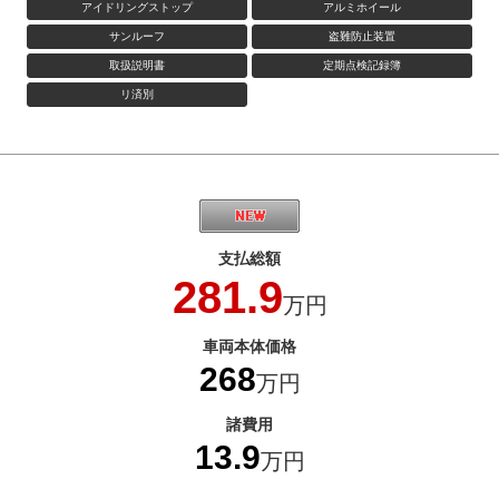
アイドリングストップ
アルミホイール
サンルーフ
盗難防止装置
取扱説明書
定期点検記録簿
リ済別
支払総額
281.9
万円
車両本体価格
268
万円
諸費用
13.9
万円