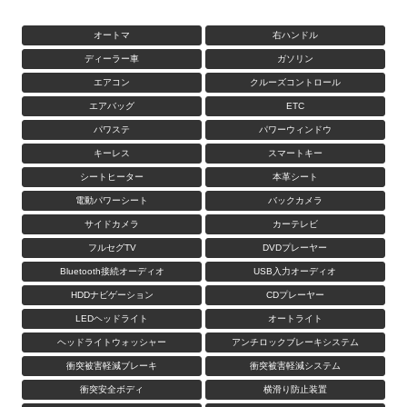
オートマ
右ハンドル
ディーラー車
ガソリン
エアコン
クルーズコントロール
エアバッグ
ETC
パワステ
パワーウィンドウ
キーレス
スマートキー
シートヒーター
本革シート
電動パワーシート
バックカメラ
サイドカメラ
カーテレビ
フルセグTV
DVDプレーヤー
Bluetooth接続オーディオ
USB入力オーディオ
HDDナビゲーション
CDプレーヤー
LEDヘッドライト
オートライト
ヘッドライトウォッシャー
アンチロックブレーキシステム
衝突被害軽減ブレーキ
衝突被害軽減システム
衝突安全ボディ
横滑り防止装置