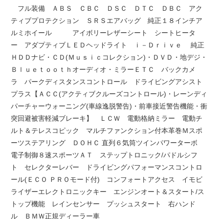
フル装備 ＡＢＳ ＣＢＣ ＤＳＣ ＤＴＣ ＤＢＣ アク
ティブプロテクション ＳＲＳエアバッグ 純正１８インチア
ルミホイール アイボリーレザーシート シートヒータ
ー アダプティブＬＥＤヘッドライト ｉ－Ｄｒｉｖｅ 純正
ＨＤＤナビ・ＣＤ(Ｍｕｓｉｃコレクション)・ＤＶＤ・地デジ・
Ｂｌｕｅｔｏｏｔｈオーディオ・ミラーＥＴＣ バックカメ
ラ パークディスタンスコントロール ドライビングアシスト
プラス【ＡＣＣ(アクティブクルーズコントロール)・レーンディ
パーチャーウォーニング(車線逸脱警告)・前車接近警告機能・衝
突回避被害軽減ブレーキ】 ＬＣＷ 電動格納ミラー 電動チ
ルト＆テレスコピック マルチファンクション付本革巻Ｍスポ
ーツステアリング ＤＯＨＣ 直列６気筒ツインパワーターボ
電子制御８速スポーツＡＴ ステップトロニック/パドルシフ
ト セレクターレバー ドライビングパフォーマンスコントロ
ール(ＥＣＯ ＰＲＯモード付) コンフォートアクセス イモビ
ライザーエレクトロニックキー エンジンオート＆スタート/ス
トップ機能 レインセンサー プッシュスタート 右ハンド
ル ＢＭＷ正規ディーラー車