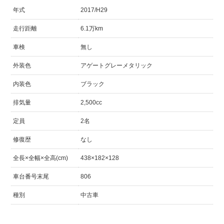
年式
2017/H29
走行距離
6.1万km
車検
無し
外装色
アゲートグレーメタリック
内装色
ブラック
排気量
2,500cc
定員
2名
修復歴
なし
全長×全幅×全高(cm)
438×182×128
車台番号末尾
806
種別
中古車