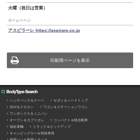
火曜（祝日は営業）
ホームページ
アスピラーレ https://aspirare.co.jp
印刷用ページを表示
ハッチバック＆クーペ
セダン＆ハードトップ
SUV＆クロカン
ワゴン＆ステーションワゴン
ワンボックス＆ミニバン
オープン＆カブリオレ
コンパクト＆軽自動車
福祉車輛
トラック＆ピックアップ
キャンピングカー＆特殊車両
商用バン＆商用トラック