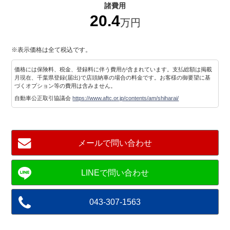
諸費用
20.4
万円
※表示価格は全て税込です。
価格には保険料、税金、登録料に伴う費用が含まれています。支払総額は掲載
月現在、千葉県登録(届出)で店頭納車の場合の料金です。お客様の御要望に基
づくオプション等の費用は含みません。
自動車公正取引協議会
https://www.aftc.or.jp/contents/am/shiharai/
メールで問い合わせ
043-307-1563