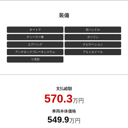
装備
オートマ
右ハンドル
ディーラー車
ガソリン
エアバッグ
ナビゲーション
アンチロックブレーキシステム
アルミホイール
リ済別
支払総額
570.3
万円
車両本体価格
549.9
万円