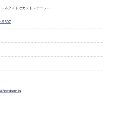
stage ～ネクストセカンドステージ～
谷807
xt2ndstage.jp