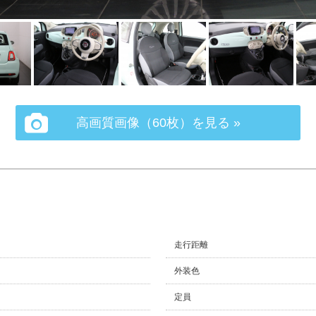
高画質画像（60枚）を見る »
走行距離
外装色
定員