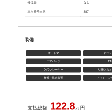
修復歴
なし
車台番号末尾
887
装備
オートマ
右ハ
エアバッグ
ET
DVDプレーヤー
USB入力
横滑り防止装置
アイドリン
122.8
支払総額
万円