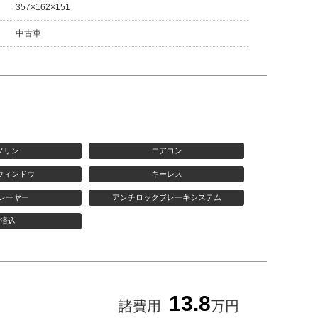
357×162×151
中古車
ソリン
エアコン
ウィンドウ
キーレス
プレーヤー
アンチロックブレーキシステム
済込
13.8
諸費用
万円