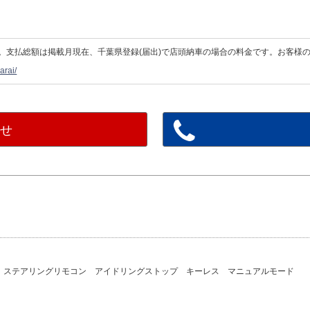
。支払総額は掲載月現在、千葉県登録(届出)で店頭納車の場合の料金です。お客様
arai/
わせ
グ ステアリングリモコン アイドリングストップ キーレス マニュアルモード