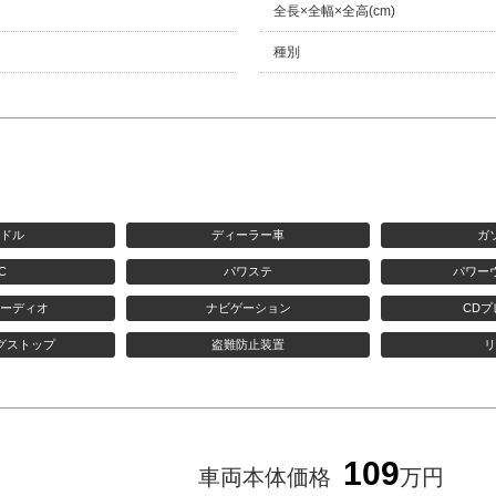
全長×全幅×全高(cm)
種別
ンドル
ディーラー車
ガ
C
パワステ
パワー
オーディオ
ナビゲーション
CD
グストップ
盗難防止装置
リ
109
車両本体価格
万円