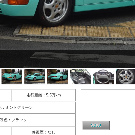
走行距離
：
5.5万km
色
：
ミントグリーン
装色
：
ブラック
修復歴
：
なし