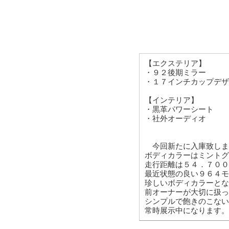
【エクステリア】
・９２後期ミラー
・１７インチカップデザ
【インテリア】
・黒革パワーシート
・社外オーディオ
今回新たに入庫致しま
ボディカラーはミントグ
走行距離は５４．７００
最近状態の良い９６４モ
珍しいボディカラーとな
前オーナーが大切に扱っ
シンプルで飽きのこない
常時展示中になります。