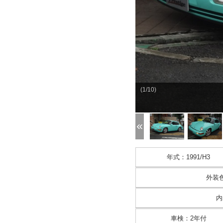
(1/10)
年式
：
1991/H3
外装
内
車検
：
2年付