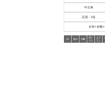
中古車
定員
：
4名
全長×全幅×