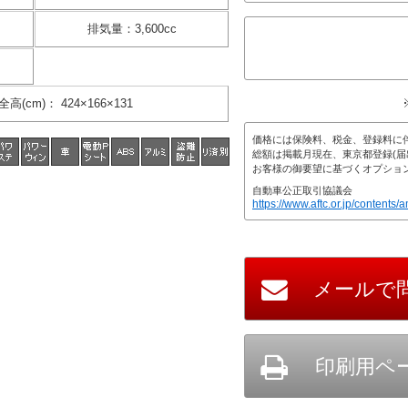
排気量
：
3,600cc
全高(cm)
：
424×166×131
価格には保険料、税金、登録料に
総額は掲載月現在、東京都登録(届
お客様の御要望に基づくオプショ
自動車公正取引協議会
https://www.aftc.or.jp/contents/a