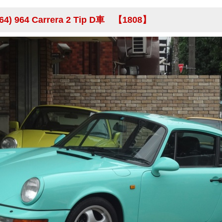
4) 964 Carrera 2 Tip D車 【1808】