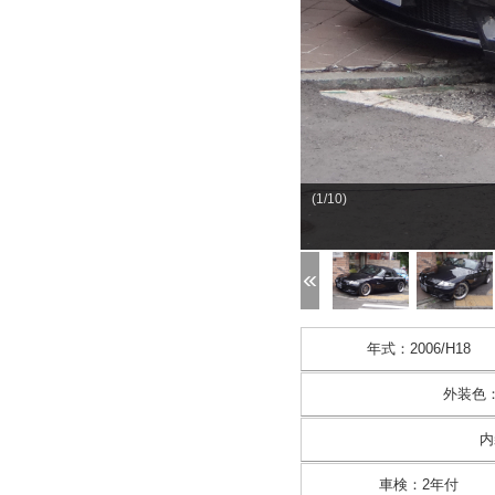
(1/10)
年式
：
2006/H18
外装色
内
車検
：
2年付