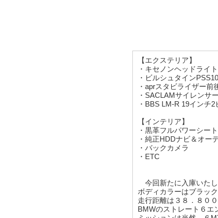
【エクステリア】
・キセノンヘッドライト
・ビルシュタインPSS1
・aprスタビライザー前
・SACLAMサイレンサ
・BBS LM-R 19イ
【インテリア】
・黒革フルパワーシート
・純正HDDナビ＆オー
・バックカメラ
・ETC
今回新たに入庫いたしま
ボディカラーはブラック
走行距離は３８．８００
BMWのストレート６エ
ミッションは当然、６M