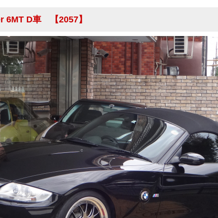
ter 6MT D車 【2057】