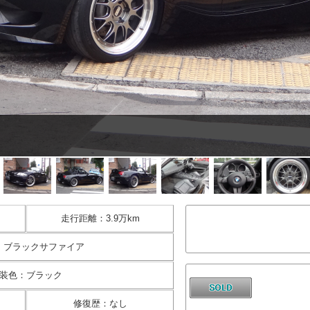
走行距離
：
3.9万km
：
ブラックサファイア
装色
：
ブラック
修復歴
：
なし