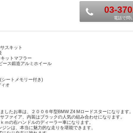
03-370
電話で問
0サスキット
後
ーキットマフラー
ンチ2ピース鍛造アルミホイール
(シートメモリー付き)
ディオ
したお車は、２００６年型BMW Z4 Mロードスターになります
サファイア、内装はブラックの人気の組み合わせになります。
ｋｍの右ハンドルのディーラー車になります。
ンジンは、本当に魅力的な走りを堪能できます。
Tになり自在に操れます。