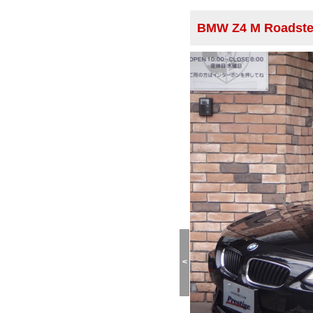
BMW Z4 M Roads
<