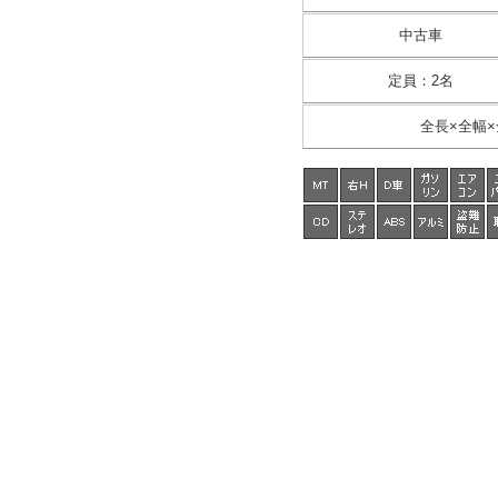
中古車
定員
：
2名
全長×全幅×