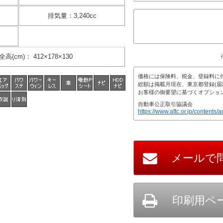
排気量
：
3,240cc
全高(cm)
：
412×178×130
価格には保険料、税金、登録料に
総額は掲載月現在、東京都登録(届
お客様の御要望に基づくオプショ
自動車公正取引協議会
https://www.aftc.or.jp/contents/a