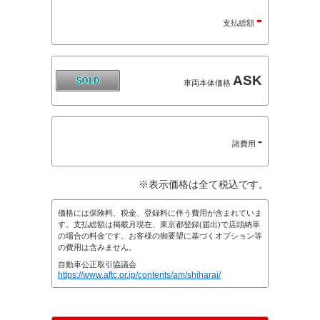
-
支払総額
ASK
車両本体価格
-
諸費用
※表示価格は全て税込です。
価格には保険料、税金、登録料に伴う費用が含まれていま
す。支払総額は掲載月現在、東京都登録(届出)で店頭納車
の場合の料金です。お客様の御要望に基づくオプション等
の費用は含みません。
自動車公正取引協議会
https://www.aftc.or.jp/contents/am/shiharai/