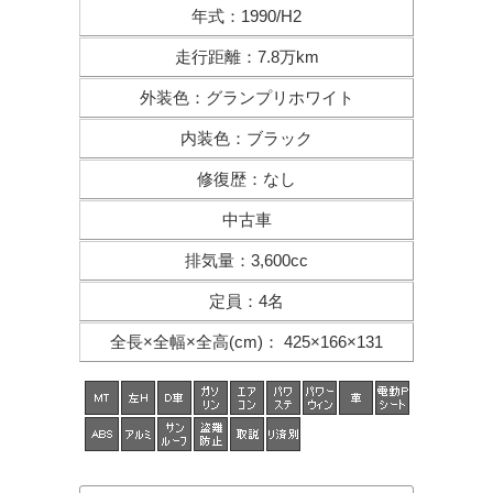
年式
：
1990/H2
走行距離
：
7.8万km
外装色
：
グランプリホワイト
内装色
：
ブラック
修復歴
：
なし
中古車
排気量
：
3,600cc
定員
：
4名
全長×全幅×
全高(cm)
：
425×166×131