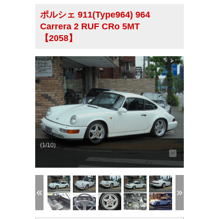
ポルシェ 911(Type964) 964
Carrera 2 RUF CRo 5MT
【2058】
(1/10)