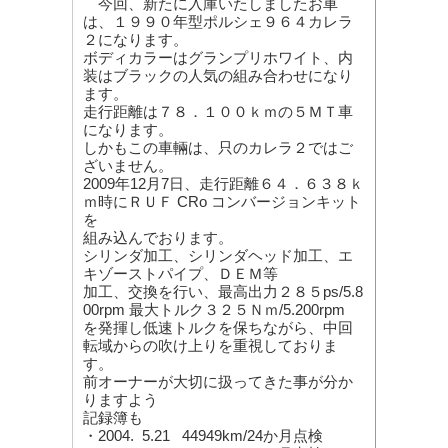
今回、新たに入庫いたしましたお車
は、１９９０年型ポルシェ９６４カレラ
２になります。
ボディカラーはグランプリホワイト、内
装はブラックの人気の組み合わせになり
ます。
走行距離は７８．１００ｋｍの５ＭＴ車
になります。
しかもこの車輛は、只のカレラ２ではご
ざいません。
2009年12月7日、走行距離６４．６３８ｋ
ｍ時にＲＵＦ CRo コンバージョンキット
を
組み込んでおります。
シリンダ加工、シリンダヘッド加工、エ
キゾーストパイプ、ＤＥＭ等
加工、交換を行い、最高出力２８５ps/5.8
00rpm 最大トルク３２５Ｎｍ/5.200rpm
を発揮し低速トルクを保ちながら、中回
転域からの吹け上りを重視しておりま
す。
前オーナーが大切に扱ってきた事が分か
りますよう
記録簿も
・2004. 5.21 44949km/24か月点検