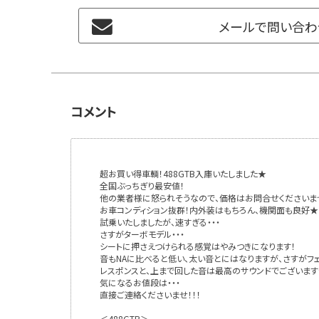
メールで問い合わ
コメント
超お買い得車輌！488GTB入庫いたしました★
全国ぶっちぎり最安値！
他の業者様に怒られそうなので、価格はお問合せくださいま
お車コンディション抜群！内外装はもちろん、機関面も良好★
試乗いたしましたが、速すぎる・・・
さすがターボモデル・・・
シートに押さえつけられる感覚はやみつきになります！
音もNAに比べると低い、太い音とにはなりますが、さすがフェ
レスポンスと、上まで回した音は最高のサウンドでございます
気になるお値段は・・・
直接ご連絡くださいませ！！！
＜488GTB＞