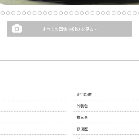
すべての画像（48枚）を見る »
走行距離
外装色
排気量
修復歴