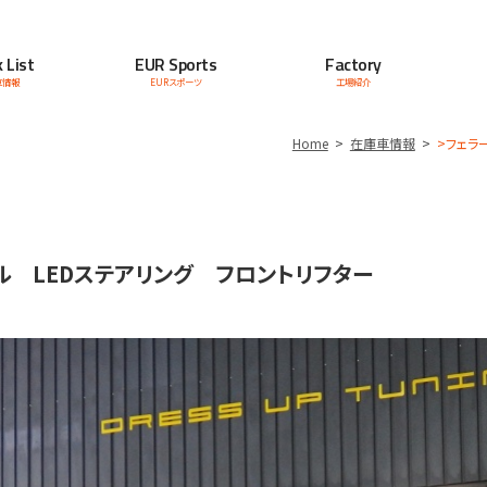
 List
EUR Sports
Factory
車情報
EURスポーツ
工場紹介
Home
在庫車情報
>フェラ
ンドル LEDステアリング フロントリフター