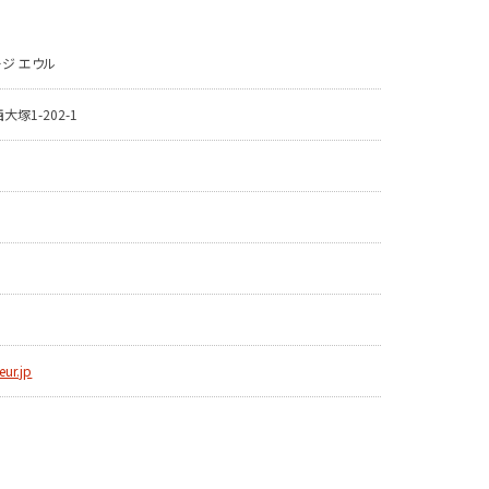
ジ エウル
塚1-202-1
eur.jp