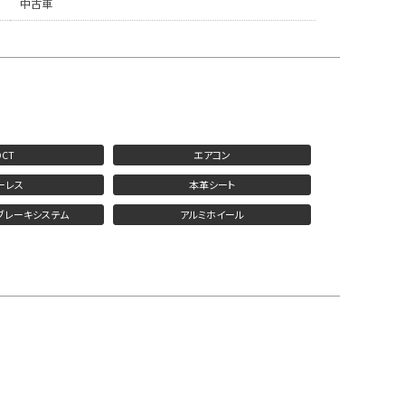
中古車
DCT
エアコン
ーレス
本革シート
ブレーキシステム
アルミホイール