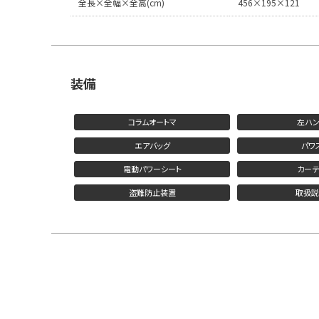
全長×全幅×全高(cm)
456×195×121
装備
コラムオートマ
左ハン
エアバッグ
パワ
電動パワーシート
カーテ
盗難防止装置
取扱