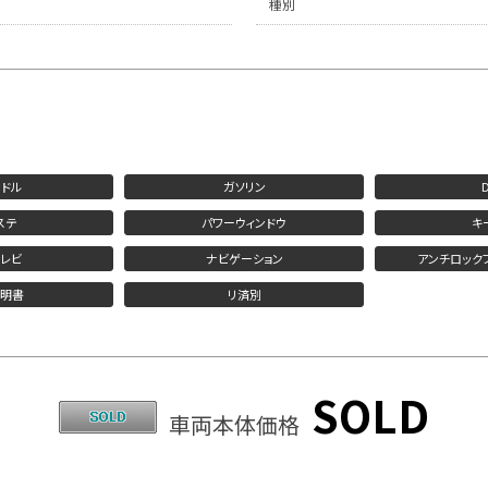
種別
ドル
ガソリン
ステ
パワーウィンドウ
キ
レビ
ナビゲーション
アンチロック
説明書
リ済別
SOLD
車両本体価格