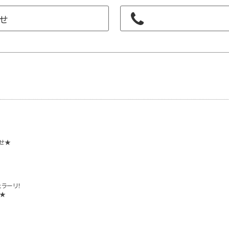
せ
せ★
ラーリ！
★