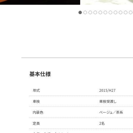
基本仕様
年式
2015/H27
車検
車検受渡し
内装色
ベージュ／茶系
定員
2名