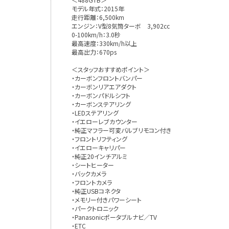
モデル年式：2015年
走行距離：6,500km
エンジン：V型8気筒ターボ 3,902cc
0-100km/h：3.0秒
最高速度：330km/h以上
最高出力：670ps
＜スタッフおすすめポイント＞
・カーボンフロントバンパー
・カーボンリアエアダクト
・カーボンパドルシフト
・カーボンステアリング
・LEDステアリング
・イエローレブカウンター
・純正マフラー可変バルブリモコン付き
・フロントリフティング
・イエローキャリパー
・純正20インチアルミ
・シートヒーター
・バックカメラ
・フロントカメラ
・純正USBコネクタ
・メモリー付きパワーシート
・パークトロニック
・Panasonicポータブルナビ／TV
・ETC