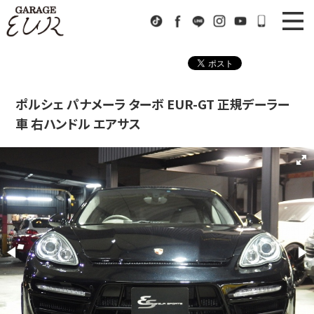
Garage EUR
TikTok
Facebook
LINE
Instagram
Youtube
072-333-9
ニュース
News
在庫車情報
Stock List
ポルシェ パナメーラ ターボ EUR-GT 正規デーラー
車 右ハンドル エアサス
EURスポーツ
EUR Sports
工場紹介
Factory
会社概要
Company
アクセス
Access
お問い合わせ
Contact us