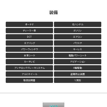
装備
オートマ
右ハンドル
ディーラー車
ガソリン
DCT
エアコン
エアバッグ
パワステ
パワーウィンドウ
キーレス
本革シート
電動パワーシート
カーテレビ
ナビゲーション
アンチロックブレーキシステム
4輪駆動
アルミホイール
盗難防止装置
取扱説明書
リ済別