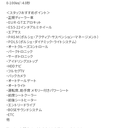
0-100㎞/：4.0秒
＜スタッフおすすめポイント＞
・正規ディーラー車
・ＥＵＲ-ＧＴエアロキット
・ＥＳ5-22インチアルミホイール
・エアサス
・ＰＡＳＭ（ポルシェ・アクティブ・サスペンション・マネージメント）
・ＰＤＬＳ（ポルシェ・ダイナミック・ライトシステム）
・オートクルーズコントロール
・パークトロニック
・サーボトロニック
・アイドリングストップ
・HDDナビ
・フルセグTV
・バックカメラ
・オートテールゲート
・オートライト
・運転席、助手席 メモリー付きパワーシート
・前席シートクーラー
・前後シートヒーター
・エントリードライブ
・BOSEサウンドシステム
・ETC
他