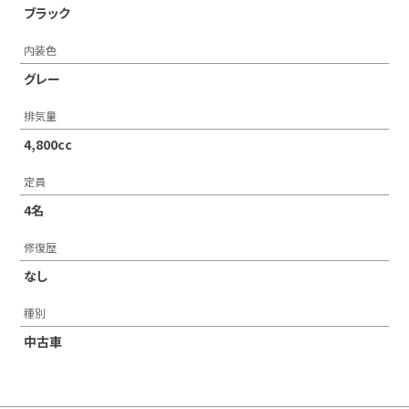
ブラック
内装色
グレー
排気量
4,800cc
定員
4名
修復歴
なし
種別
中古車