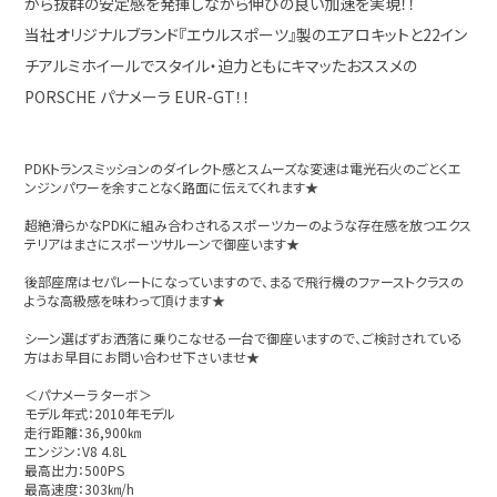
がら抜群の安定感を発揮しながら伸びの良い加速を実現！！
当社オリジナルブランド『エウルスポーツ』製のエアロキットと22イン
チアルミホイールでスタイル・迫力ともにキマッたおススメの
PORSCHE パナメーラ EUR-GT！！
PDKトランスミッションのダイレクト感とスムーズな変速は電光石火のごとくエ
ンジンパワーを余すことなく路面に伝えてくれます★
超絶滑らかなPDKに組み合わされるスポーツカーのような存在感を放つエクス
テリアはまさにスポーツサルーンで御座います★
後部座席はセパレートになっていますので、まるで飛行機のファーストクラスの
ような高級感を味わって頂けます★
シーン選ばずお洒落に乗りこなせる一台で御座いますので、ご検討されている
方はお早目にお問い合わせ下さいませ★
＜パナメーラ ターボ＞
モデル年式：2010年モデル
走行距離：36,900㎞
エンジン：V8 4.8L
最高出力：500PS
最高速度：303㎞/h