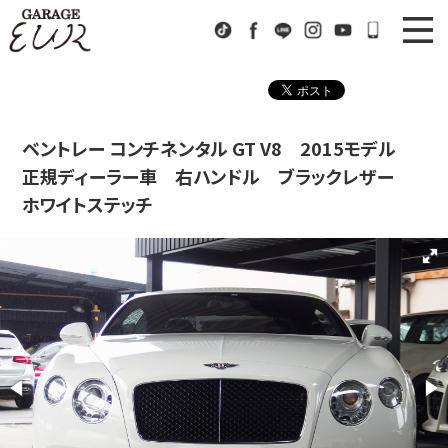
Garage EUR
TikTok
Facebook
LINE
Instagram
Youtube
072-333-9
ニュース
News
在庫車情報
Stock List
ベントレー コンチネンタル GT V8 2015モデル
正規ディーラー車 右ハンドル ブラックレザー
EURスポーツ
EUR Sports
ホワイトステッチ
工場紹介
Factory
会社概要
Company
アクセス
Access
お問い合わせ
Contact us