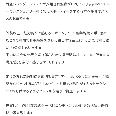
可変シリンダーシステムが採用され燃費がUPしております!!ベントレ
ーのラグジュアリー感に加えスポーティーを求める方へ是非オスス
メのお車です★
外装以上に魅力的だと感じるのがインテリア、豪華絢爛で手に触れ
たときの感触でも高級感を味わえ独自の雰囲気は「ほかでは感じ難
い」ものだと思います★
車内は完全に外界と切り離された快適空間はオーナーの「所有する
満足感」を存分に感じさせてくれます★
走りの方も勿論期待を裏切る事無くアクセルペダルに足を乗せた瞬
間からジェントルなV8らしいビートを奏で、4WDの強力なトラクショ
ンでねじ伏せるようなパワフルな走りで御座います★
充実した内容！！超高級クーペ！！コンチネンタルGTを超お買い得価
格で販売致します！！