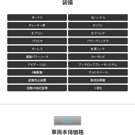
装備
オートマ
右ハンドル
ディーラー車
ガソリン
エアコン
エアバッグ
パワステ
パワーウィンドウ
キーレス
本革シート
電動パワーシート
カーテレビ
ナビゲーション
アンチロックブレーキシステム
4輪駆動
アルミホイール
盗難防止装置
取扱説明書
定期点検記録簿
リ済別
車両本体価格