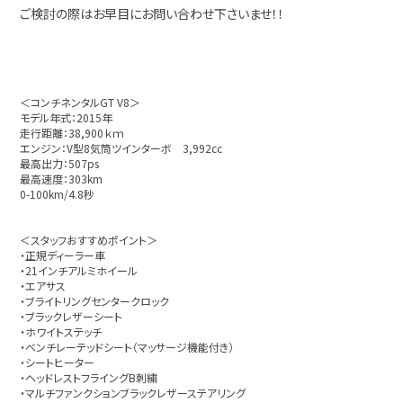
ご検討の際はお早目にお問い合わせ下さいませ！！
＜コンチネンタルGT V8＞
モデル年式：2015年
走行距離：38,900ｋｍ
エンジン：V型8気筒ツインターボ 3,992cc
最高出力：507ps
最高速度：303km
0-100km/4.8秒
＜スタッフおすすめポイント＞
・正規ディーラー車
・21インチアルミホイール
・エアサス
・ブライトリングセンタークロック
・ブラックレザーシート
・ホワイトステッチ
・ベンチレーテッドシート（マッサージ機能付き）
・シートヒーター
・ヘッドレストフライングB刺繍
・マルチファンクションブラックレザーステアリング