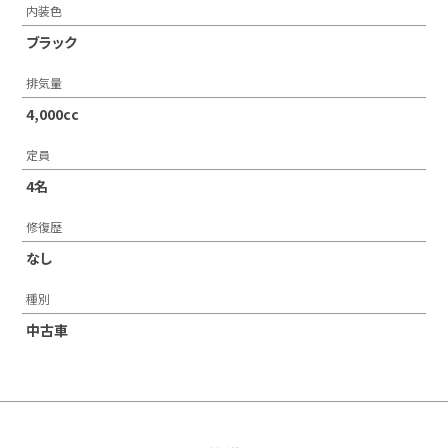
内装色
ブラック
排気量
4,000cc
定員
4名
修復歴
なし
種別
中古車