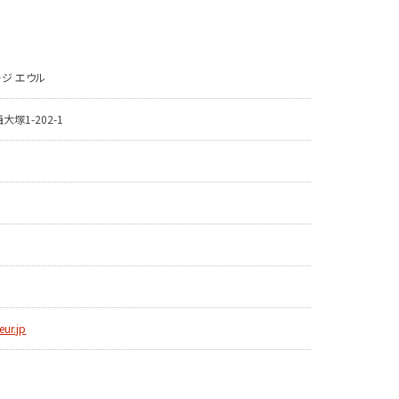
ジ エウル
塚1-202-1
eur.jp