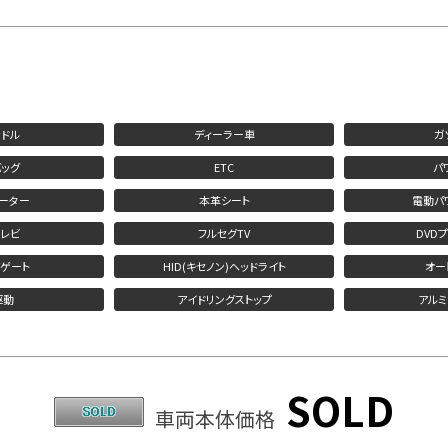
ドル
ディーラー車
ガ
ッグ
ETC
パ
ーター
本革シート
電動パ
レビ
フルセグTV
DVD
ゲート
HID(キセノン)ヘッドライト
オー
駆動
アイドリングストップ
アル
SOLD
車両本体価格