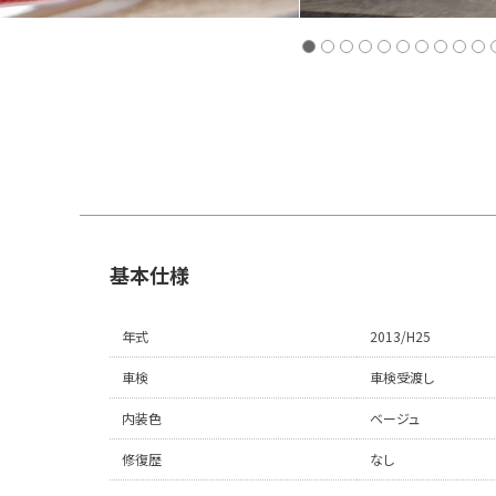
基本仕様
年式
2013/H25
車検
車検受渡し
内装色
ベージュ
修復歴
なし