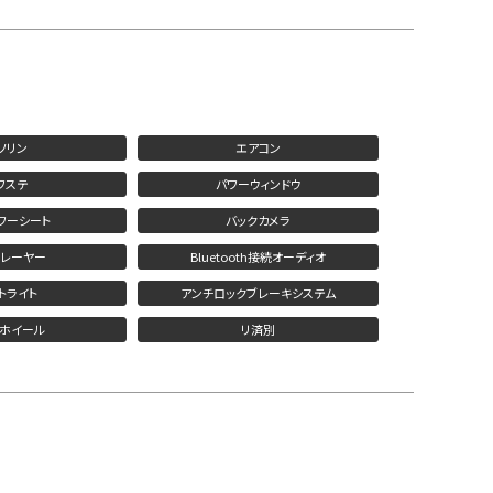
ソリン
エアコン
ワステ
パワーウィンドウ
ワーシート
バックカメラ
プレーヤー
Bluetooth接続オーディオ
トライト
アンチロックブレーキシステム
ミホイール
リ済別