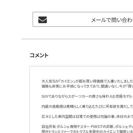
メールで問い合わ
コメント
大人気SUV「カイエン」が超お買い得価格で入庫いたしました
価格も非常にお手頃になってきており、間違いなく、今が「買
SUVでありながらスポーツカーの良さも味わえる究極モデル
内装の高級感は素晴らしく乗り込むたびに所有欲を満たして
広々とした車内空間は日常での使用は勿論の事、休日のお
自社所有 ポルシェ専用テスター PIWSでの診断、ポルシ
現在トランスファーでのトラブル多発中のカイエンで御座い