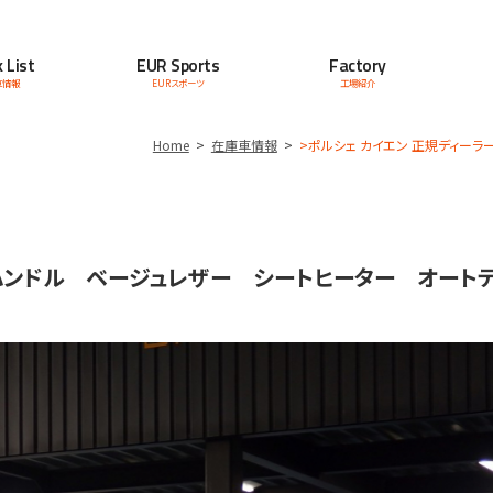
 List
EUR Sports
Factory
車情報
EURスポーツ
工場紹介
Home
在庫車情報
>ポルシェ カイエン 正規ディー
ハンドル ベージュレザー シートヒーター オート