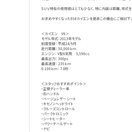
ＳＵＶ特有の使用感はとても少なく、特に内装は距離、年式
お求めやすくなった958カイエンを是非この機会にご検討下さ
＜カイエン V6＞
モデル年式：2013年モデル
初度登録： 平成24/9月
走行距離： 50,000ｋｍ
エンジン： V型6気筒 3,598ｃｃ
最高出力： 300ps
最高速度： 235ｋｍ
0-100ｋｍ： 7.8秒
＜スタッフおすすめポイント＞
・正規ディーラー車
・右ハンドル
・ベージュレザーシート
・キセノンヘッドライト
・クルーズコントロール
・パークトロニック
・シートヒーター
・パワーテールゲート
・ナビ