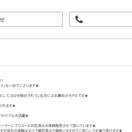
せ
！！
い！」な一台でございます★
として、SUVを検討されている方にはお薦めのモデルです★
くれます★
でかけでも大活躍★
ェディーラーにてリコール対応済みの車輌販売させて頂いています★
ますが当社の車輌はすべて確認済みで御座いますのでご安心してお乗り頂けます★