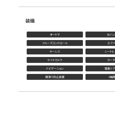
装備
オートマ
右ハン
クルーズコントロール
エアバ
キーレス
シートヒ
サイドカメラ
カーテ
ナビゲーション
電動リア
横滑り防止装置
4輪