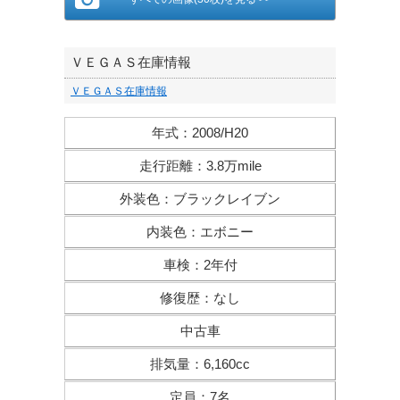
ＶＥＧＡＳ在庫情報
ＶＥＧＡＳ在庫情報
年式
：
2008/H20
走行距離
：
3.8万mile
外装色
：
ブラックレイブン
内装色
：
エボニー
車検
：
2年付
修復歴
：
なし
中古車
排気量
：
6,160cc
定員
：
7名