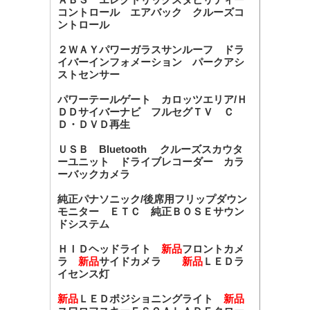
コントロール エアバック クルーズコ
ントロール
２ＷＡＹパワーガラスサンルーフ ドラ
イバーインフォメーション パークアシ
ストセンサー
パワーテールゲート カロッツエリア/Ｈ
ＤＤサイバーナビ フルセグＴＶ Ｃ
Ｄ・ＤＶＤ再生
ＵＳＢ Bluetooth クルーズスカウタ
ーユニット ドライブレコーダー カラ
ーバックカメラ
純正パナソニック/後席用フリップダウン
モニター ＥＴＣ 純正ＢＯＳＥサウン
ドシステム
ＨＩＤヘッドライト
新品
フロントカメ
ラ
新品
サイドカメラ
新品
ＬＥＤラ
イセンス灯
新品
ＬＥＤポジショニングライト
新品