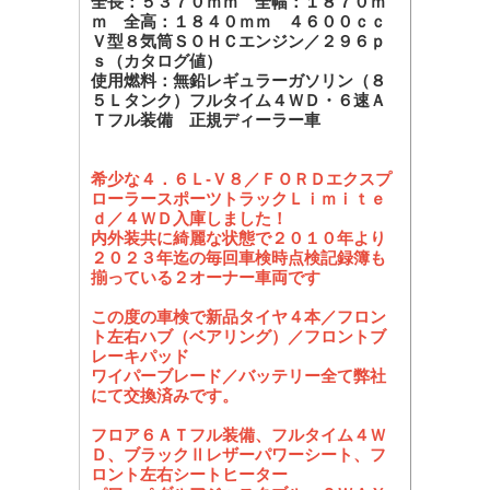
全長：５３７０ｍｍ 全幅：１８７０ｍ
ｍ 全高：１８４０ｍｍ ４６００ｃｃ
Ｖ型８気筒ＳＯＨＣエンジン／２９６ｐ
ｓ（カタログ値）
使用燃料：無鉛レギュラーガソリン（８
５Ｌタンク）フルタイム４ＷＤ・６速Ａ
Ｔフル装備 正規ディーラー車
希少な４．６Ｌ-Ｖ８／ＦＯＲＤエクスプ
ローラースポーツトラックＬｉｍｉｔｅ
ｄ／４ＷＤ入庫しました！
内外装共に綺麗な状態で２０１０年より
２０２３年迄の毎回車検時点検記録簿も
揃っている２オーナー車両です
この度の車検で新品タイヤ４本／フロン
ト左右ハブ（ベアリング）／フロントブ
レーキパッド
ワイパーブレード／バッテリー全て弊社
にて交換済みです。
フロア６ＡＴフル装備、フルタイム４Ｗ
Ｄ、ブラックⅡレザーパワーシート、フ
ロント左右シートヒーター