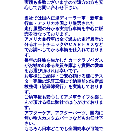
実績も多数ございますので遠方の方も安
心してお問い合わせ下さい。
当社では国内正規ディーラー車・新車並
行車・アメリカ本国より厳選された
走行履歴の分かる実走行車輌を中心に販
売を行なっております。
アメリカ並行車は全て過去の走行履歴の
分るオートチェックやＣＡＲＦＡＸなど
でお調べしてから車輌を仕入れておりま
す。
長年の経験を生かしたカークラブベガス
がお勧め出来る良質在庫より貴殿の愛車
をお選び頂ければ幸いです｡
お客様にご納得・ご安心頂ける様にテス
ター完備の認証工場にて納車前の法定点
検整備（記録簿発行）を実施しておりま
す。
ご納車後も安心してアメ車ライフを楽し
んで頂ける様に弊社では心がけておりま
す。
アフターケア。アフターパーツ。国内に
無い輸入カスタムパーツなどもお任せ下
さい。
もちろん日本どこでも全国納車が可能で