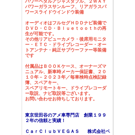
パワーペダルアジャスタブル、２ＷＡＹ
パワーガラスサンルーフ、リアガラスパ
ワースライドウインドウ装備
オーディオはフルセグＨＤＤナビ装備で
ＤＶＤ・ＣＤ・Ｂｌｕｅｔｏｏｔｈの再
生が可能です。
その他リアビューカメラ・後席用モニタ
ー・ＥＴＣ・ドライブレコーダー・オー
トアンテナ・純正サブウーファー等装備
です
付属品はＢＯＯＫケース、オーナーズマ
ニュアル、新車時メーカー保証書、２０
１０年－２０２３年／毎車検時点検記録
簿、スペアキー、
スペアリモートキー、ドライブレコーダ
ー取説、ナビ取説等ございます。
お問い合わせお待ちしております。
東京世田谷のアメ車専門店 創業１９９
２年の信頼と実績！
ＣａｒＣｌｕｂＶＥＧＡＳ 株式会社ベ