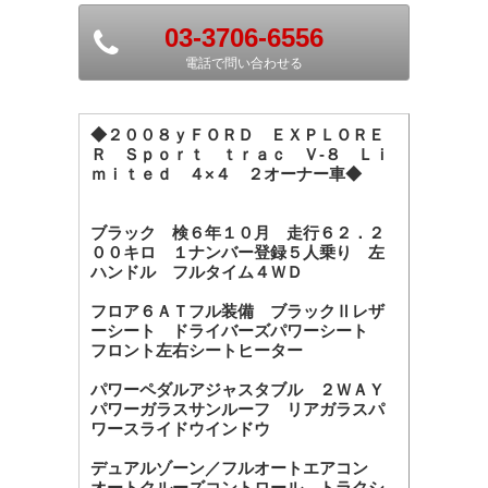
03-3706-6556
電話で問い合わせる
◆２００８ｙＦＯＲＤ ＥＸＰＬＯＲＥ
Ｒ Ｓｐｏｒｔ ｔｒａｃ Ｖ-８ Ｌｉ
ｍｉｔｅｄ ４×４ ２オーナー車◆
ブラック 検６年１０月 走行６２．２
００キロ １ナンバー登録５人乗り 左
ハンドル フルタイム４ＷＤ
フロア６ＡＴフル装備 ブラックⅡレザ
ーシート ドライバーズパワーシート
フロント左右シートヒーター
パワーペダルアジャスタブル ２ＷＡＹ
パワーガラスサンルーフ リアガラスパ
ワースライドウインドウ
デュアルゾーン／フルオートエアコン
オートクルーズコントロール トラクシ