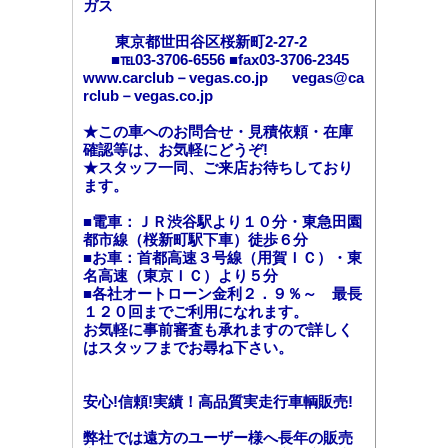
ガス
東京都世田谷区桜新町2-27-2
■℡03-3706-6556 ■fax03-3706-2345
www.carclub－vegas.co.jp vegas@ca
rclub－vegas.co.jp
★この車へのお問合せ・見積依頼・在庫
確認等は、お気軽にどうぞ!
★スタッフ一同、ご来店お待ちしており
ます。
■電車：ＪＲ渋谷駅より１０分・東急田園
都市線（桜新町駅下車）徒歩６分
■お車：首都高速３号線（用賀ＩＣ）・東
名高速（東京ＩＣ）より５分
■各社オートローン金利２．９％～ 最長
１２０回までご利用になれます。
お気軽に事前審査も承れますので詳しく
はスタッフまでお尋ね下さい。
安心!信頼!実績！高品質実走行車輌販売!
弊社では遠方のユーザー様へ長年の販売