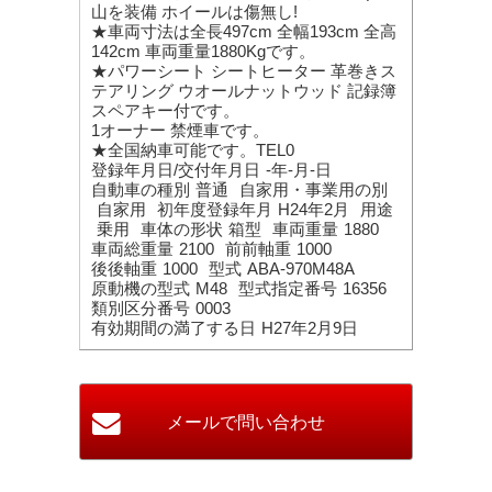
山を装備 ホイールは傷無し!
★車両寸法は全長497cm 全幅193cm 全高
142cm 車両重量1880Kgです。
★パワーシート シートヒーター 革巻きス
テアリング ウオールナットウッド 記録簿
スペアキー付です。
1オーナー 禁煙車です。
★全国納車可能です。TEL0
登録年月日/交付年月日
-年-月-日
自動車の種別
普通
自家用・事業用の別
自家用
初年度登録年月
H24年2月
用途
乗用
車体の形状
箱型
車両重量
1880
車両総重量
2100
前前軸重
1000
後後軸重
1000
型式
ABA-970M48A
原動機の型式
M48
型式指定番号
16356
類別区分番号
0003
有効期間の満了する日
H27年2月9日