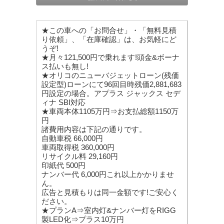
★この車への「お問合せ」・「無料見積
り依頼」、「在庫確認」は、お気軽にど
うぞ!
★月々121,500円で乗れます!頭金&ボーナ
ス払いも無し!
★オリコのニューバジェットローン(残価
設定型)ローンにて96回目時残価2,881,683
円設定の場合。アプラス ジャックス セデ
ィナ SBI対応
★車両本体1105万円⇒お支払総額1150万
円
諸費用内容は下記の通りです。
自動車税 66,000円
車両取得税 360,000円
リサイクル料 29,160円
印紙代 500円
ナンバー代 6,000円これ以上かかりませ
ん。
広告と見積もりは同一金額です!ご安心く
ださい。
★プランA⇒室内灯&ナンバー灯をRIGG
製LED化⇒プラス10万円