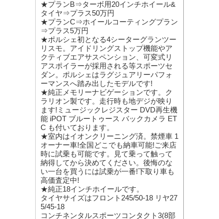
★プランB⇒ターボ用20インチホイール&
タイヤ⇒プラス50万円
★プランC⇒ホイールコーティングプラン
⇒プラス5万円
★ポルシェ初となる4シーターグランツー
リスモ。アイドリングストップ機能やア
クティブエアサスペンション、可変式リ
アスポイラーが採用される等スポーツセ
ダン。ポルシェはラグジュアリーパフォ
ーマンスへ踏み出したモデルです!
★純正メモリーナビゲーションです。ク
ラリオン製です。走行時も地デジが映り
ます!ミュージックレジスター DVD再生機
能 iPOT ブルートゥース バックカメラ ET
C も付いております。
★室内はイオンクリーニング済。禁煙車 1
オーナー車!全国どこでも納車可能!ご来店
時に試乗も可能です。見て乗って触って
納得してから決めてください。後悔のな
い一台を買うには試乗が一番!下取り車も
高価査定中!
★純正18インチホイールです。
タイヤサイズはフロント245/50-18 リヤ27
5/45-18
コンチネンタルスポーツコンタクト3(8部