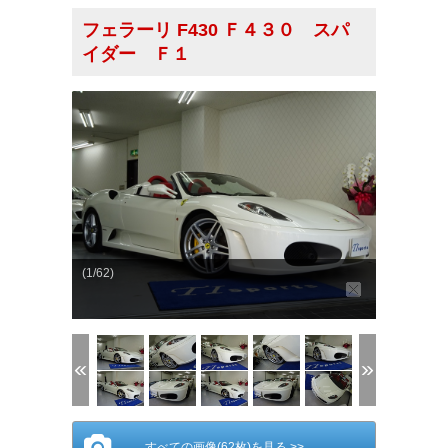
フェラーリ F430 Ｆ４３０ スパ
イダー Ｆ１
(1/62)
すべての画像(62枚)を見る >>