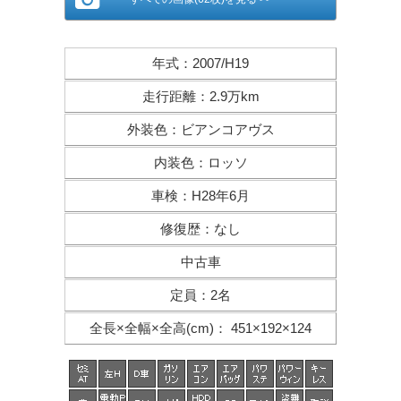
年式
：
2007/H19
走行距離
：
2.9万km
外装色
：
ビアンコアヴス
内装色
：
ロッソ
車検
：
H28年6月
修復歴
：
なし
中古車
定員
：
2名
全長×全幅×
全高(cm)
：
451×192×124