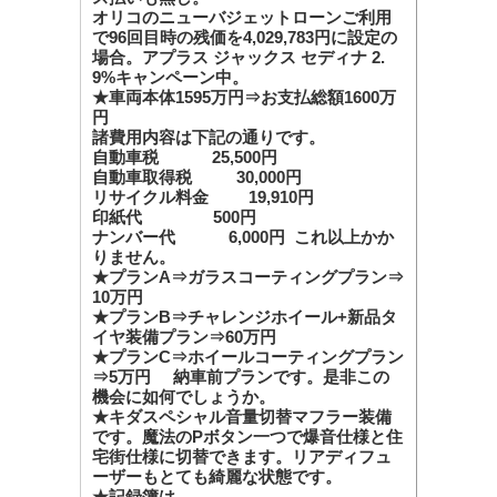
オリコのニューバジェットローンご利用
で96回目時の残価を4,029,783円に設定の
場合。アプラス ジャックス セディナ 2.
9%キャンペーン中。
★車両本体1595万円⇒お支払総額1600万
円
諸費用内容は下記の通りです。
自動車税 25,500円
自動車取得税 30,000円
リサイクル料金 19,910円
印紙代 500円
ナンバー代 6,000円 これ以上かか
りません。
★プランA⇒ガラスコーティングプラン⇒
10万円
★プランB⇒チャレンジホイール+新品タ
イヤ装備プラン⇒60万円
★プランC⇒ホイールコーティングプラン
⇒5万円 納車前プランです。是非この
機会に如何でしょうか。
★キダスペシャル音量切替マフラー装備
です。魔法のPボタン一つで爆音仕様と住
宅街仕様に切替できます。リアディフュ
ーザーもとても綺麗な状態です。
★記録簿は