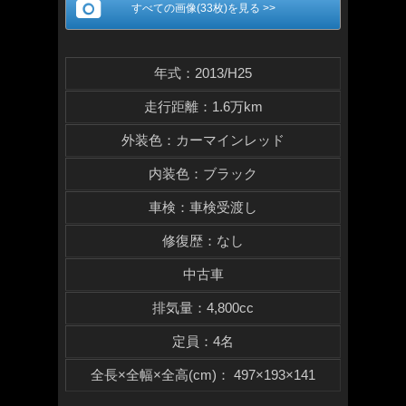
すべての画像(33枚)を見る >>
年式
：
2013/H25
走行距離
：
1.6万km
外装色
：
カーマインレッド
内装色
：
ブラック
車検
：
車検受渡し
修復歴
：
なし
中古車
排気量
：
4,800cc
定員
：
4名
全長×全幅×
全高(cm)
：
497×193×141