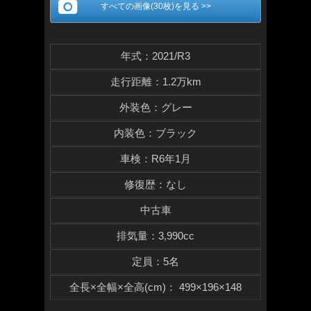
すべての画像(30枚)を見る >>
年式
：
2021/R3
走行距離
：
1.2万km
外装色
：
グレー
内装色
：
ブラック
車検
：
R6年1月
修復歴
：
なし
中古車
排気量
：
3,990cc
定員
：
5名
全長×全幅×
全高(cm)
：
499×196×148