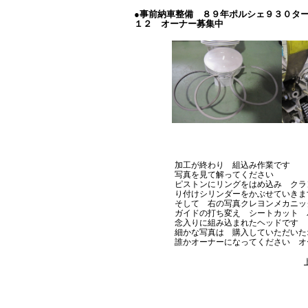
●事前納車整備 ８９年ポルシェ９３０ター
１２ オーナー募集中
加工が終わり 組込み作業です
写真を見て解ってください
ピストンにリングをはめ込み クラ
り付けシリンダーをかぶせていきま
そして 右の写真クレヨンメカニッ
ガイドの打ち変え シートカット 
念入りに組み込まれたヘッド
細かな写真は 購入していただいた
誰かオーナーになってください オ