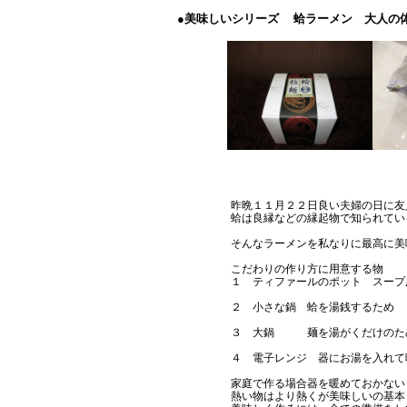
●美味しいシリーズ 蛤ラーメン 大人の
昨晩１１月２２日良い夫婦の日に友
蛤は良縁などの縁起物で知られてい
そんなラーメンを私なりに最高に美
こだわりの作り方に用意する物
１ ティファールのポット スー
２ 小さな鍋 蛤を湯銭するため
３ 大鍋 麺を湯がくだけのた
４ 電子レンジ 器にお湯を入れて
家庭で作る場合器を暖めておかない
熱い物はより熱くが美味しいの基本