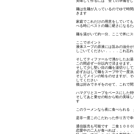
美味しく作るには 全ての準備をし
麺は生麺が入っているのでゆで時間
きます
家庭でこれだけの用意をしていても
べる時にベストの麺に硬さになるた
麺を湯がいて約一分、ここで丼にス
ここでポイント
液体スープの原液には旨みの油分が
しごいてください．．．．これ忘れ
そしてティファールで沸かしたお湯
この間必ず一分以内で済ませます。
そして少し堅い目の麺を湯切りして
必ずおはしで麺をスープ中で一度泳
そしてメインの蛤をのせますが、そ
してください
後は好みでネギをのせて、これで間
ハマグリとスープをベースにした特
そしてあと乗せの蛤から蛤の美味し
す
このラーメンなら夜に食べられる
是非一度このこだわった作り方
通信販売も可能です 二食１００
恋愛中の二人が食べれば．．．．．