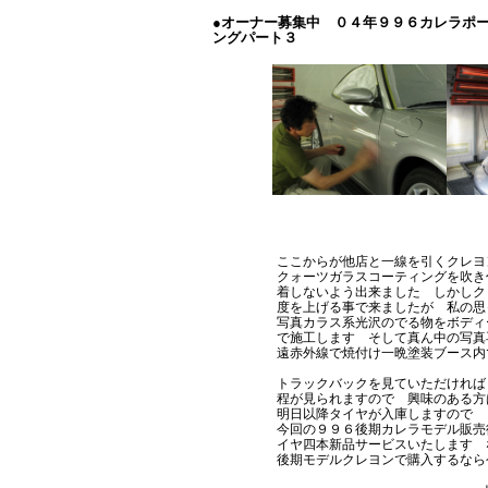
●オーナー募集中 ０４年９９６カレラポ
ングパート３
ここからが他店と一線を引くクレヨ
クォーツガラスコーティングを吹き
着しないよう出来ました しかしク
度を上げる事で来ましたが 私の思
写真カラス系光沢のでる物をボディ
で施工します そして真ん中の写真
遠赤外線で焼付け一晩塗装ブース内
トラックバックを見ていただければ
程が見られますので 興味のある
明日以降タイヤが入庫しますので
今回の９９６後期カレラモデル販売
イヤ四本新品サービスいたします
後期モデルクレヨンで購入するなら今でしょ.