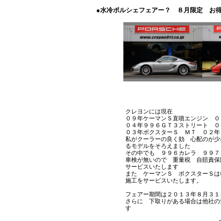
●水冷ポルシェフェアー？ ８月限定 お
クレヨンには現在
０９年ケーマンＳ直噴エンジン 
０４年９９６ＧＴ３ストリート 
０３年ボクスターＳ ＭＴ ０２年
私がクーラーの良く効 心配のが少
るモデルをそろえました
その中でも ９９６カレラ ９９７
車検が無いので 重量税 自賠責保
サービスいたします
また ケーマンＳ ボクスターＳは
施工をサービスいたします。
フェアー期間は２０１３年８月３
さらに 下取りがある場合は他社の
す