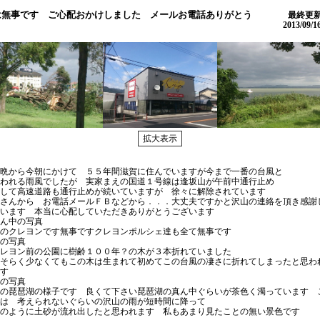
は無事です ご心配おかけしました メールお電話ありがとう
最終更
す
2013/09/1
晩から今朝にかけて ５５年間滋賀に住んでいますが今まで一番の台風と
われる雨風でしたが 実家まえの国道１号線は逢坂山が午前中通行止め
して高速道路も通行止めが続いていますが 徐々に解除されています
さんから お電話メールＦＢなどから．．．大丈夫ですかと沢山の連絡を頂き感謝
います 本当に心配していただきありがとうございます
ん中の写真
のクレヨンです無事ですクレヨンポルシェ達も全て無事です
左の写真
レヨン前の公園に樹齢１００年？の木が３本折れていました
そらく少なくてもこの木は生まれて初めてこの台風の凄さに折れてしまったと思わ
ます
の写真
の琵琶湖の様子です 良くて下さい琵琶湖の真ん中ぐらいが茶色く濁っています 
は 考えられないぐらいの沢山の雨が短時間に降って
このように土砂が流れ出したと思われます 私もあまり見たことの無い景色です