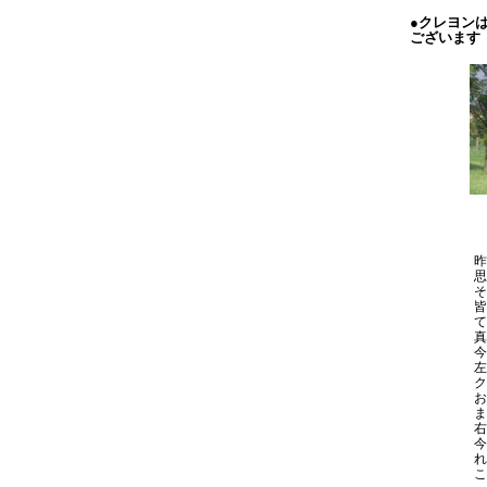
●クレヨン
ございま
昨
思
そ
皆
て
真
今
ク
お
右
今
れ