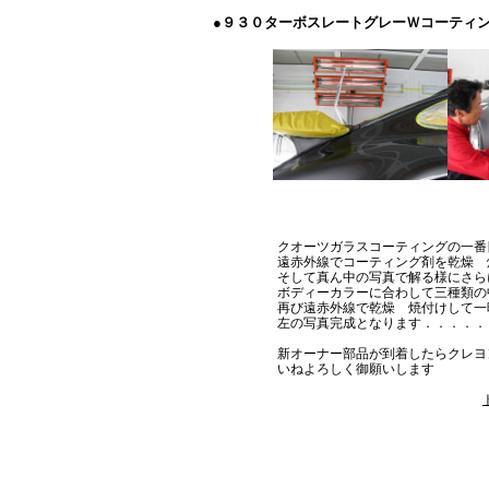
●９３０ターボスレートグレーＷコーティ
クオーツガラスコーティングの一番
遠赤外線でコーティング剤を乾燥 
そして真ん中の写真で解る様にさら
ボディーカラーに合わして三種類の
再び遠赤外線で乾燥 焼付けして一
左の写真完成となります．．．．．
新オーナー部品が到着したらクレヨ
いねよろしく御願いします