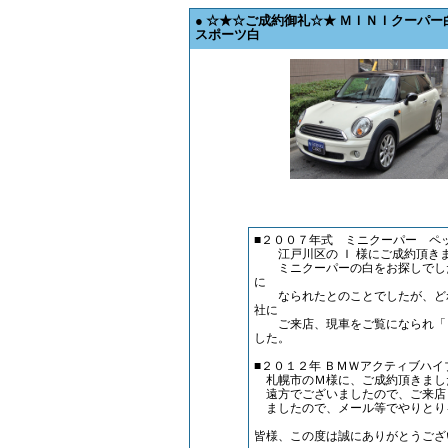
● ☆★☆ご成約御礼☆★ ＭＩＮＩクーパ
スポーツ白
■２００７年式 ミニクーパー ペ
江戸川区の Ｉ 様にご成約頂き
ミニクーパーの白をお探しでした
に
なられたとのことでしたが、どれ
社に
ご来店、現車をご覧になられ「と
した。
■２０１２年 ＢＭＷアクティブハ
札幌市のＭ様に、ご成約頂きまし
遠方でございましたので、ご来店
ましたので、メール等でやりとり
皆様、この度は誠にありがとうござ