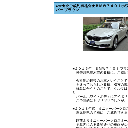
●☆★☆ご成約御礼☆★ＢＭＷ７４０Ｉホ
バー ブラウン
■２０１５年 ＢＭＷ７４０Ｉ プ
神奈川県厚木市のＥ様に、ご成約
会社勤め最後のお車ということで、
を迷っておられたＥ様、双方の現
好みに合うとのことで、クルマは
り
パールホワイトボディにアイボリ
ご予算的にもギリギリでしたが、
■２０１３年式 ミニクーパークロ
鹿児島県のＹ様に、ご成約頂きま
以前よりミニクーパークロスオーバ
予算内に入る希望通りの車両がな