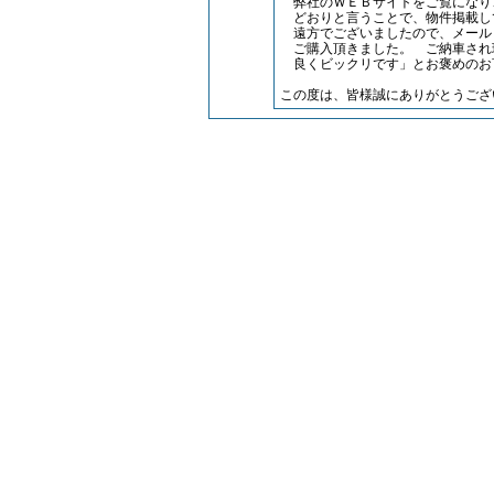
弊社のＷＥＢサイトをご覧になり
どおりと言うことで、物件掲載し
遠方でございましたので、メール
ご購入頂きました。 ご納車され
良くビックリです」とお褒めのお
この度は、皆様誠にありがとうござ