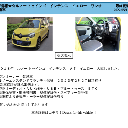
庫情報★☆ルノー トゥインゴ インテンス イエロー ワンオ
最終更
煙車
2022/05/
０１８年 ルノー トゥインゴ インテンス ＡＴ イエロー 入庫しました。
ワンオーナー 禁煙車
ルノーエクステンドワランティ保証 ２０２３年２月２７日迄有り
新車保証が継承出来ます。
■純正オーディオ・ＡＵＸ端子・ＵＳＢ・ブルートゥース ＥＴＣ
新車保証書・取扱説明書・整備記録簿・スペアキー等完備
新車時より正規ディーラー整備記録簿有り
お問い合わせお待ちしております
車両詳細はコチラ！Details for this vehicle ！