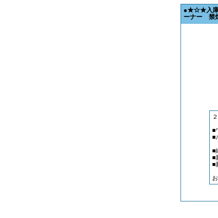
●★☆★入
ーナー 禁
２
■
■
■
■