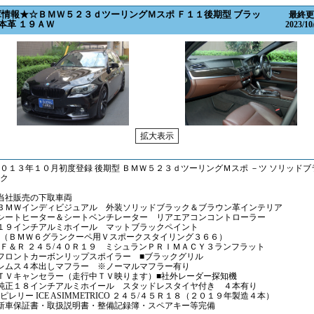
庫情報★☆ＢＭＷ５２３ｄツーリングＭスポ Ｆ１１後期型 ブラッ
最終更
本革 １９ＡＷ
2023/10
０１３年１０月初度登録 後期型 ＢＭＷ５２３ｄツーリングＭスポ －ツ ソリッドブ
ック
当社販売の下取車両
■ＢＭＷインディビジュアル 外装ソリッドブラック＆ブラウン革インテリア
シートヒーター＆シートベンチレーター リアエアコンコントローラー
■１９インチアルミホイール マットブラックペイント
（ＢＭＷ６グランクーペ用Ｖスポークスタイリング３６６）
＆Ｒ ２４５/４０Ｒ１９ ミシュランＰＲＩＭＡＣＹ３ランフラット
フロントカーボンリップスポイラー ■ブラックグリル
レムス４本出しマフラー ※ノーマルマフラー有り
ＴＶキャンセラー（走行中ＴＶ映ります）■社外レーダー探知機
純正１８インチアルミホイール スタッドレスタイヤ付き ４本有り
レリー ICE ASIMMETRICO ２４５/４５Ｒ１８（２０１９年製造４本）
新車保証書・取扱説明書・整備記録簿・スペアキー等完備