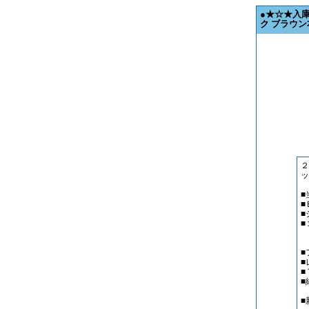
●★☆★入
ク ブラウン
２
■
■
Ｆ
■
■
■
■
ピ
■