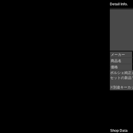
Detail Info.
メーカー
商品名
価格
ポルシェ純正
セットの新品
※別途キーカ
Shop Data