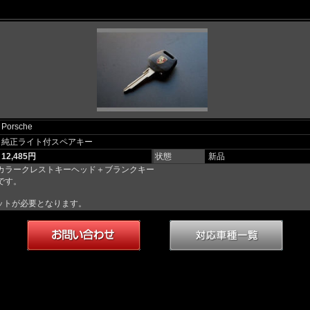
Porsche
純正ライト付スペアキー
12,485円
状態
新品
カラークレストキーヘッド＋ブランクキー
です。
ットが必要となります。