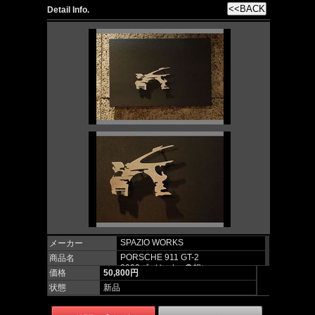
Detail Info.
SPAZIO WORKS
メーカー
PORSCHE 911 GT-2
商品名
2003 ﾊﾞｯｸｼｮｯﾄへの想い
価格
50,800円
状態
新品