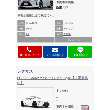
車両本体価格
838
万円
※表示価格は全て税込です。
年式
2017/H29
走行
1.5万km
車検
2年付
燃料
ガソリン
定員
4名
地域
愛知県
AT
右ハンドル
0120-82-7706
メール問合せ
レクサス
LC 500 Convertible ーTOM'S Style【車両製作
中】
支払総額
-
車両本体価格