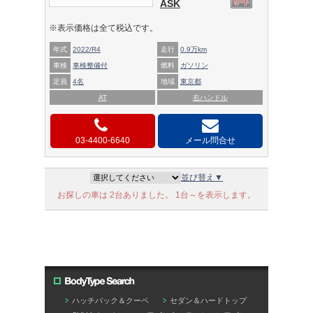
ASK
※表示価格は全て税込です。
年式
2022/R4
走行
0.9万km
車検
車検整備付
燃料
ガソリン
定員
4名
地域
東京都
AT
右ハンドル
03-4400-6640
メール問合せ
並び替え▼
お探しの車は 2台ありました。 1台～を表示します。
ハッチバック＆クーペ
セダン＆ハードトップ