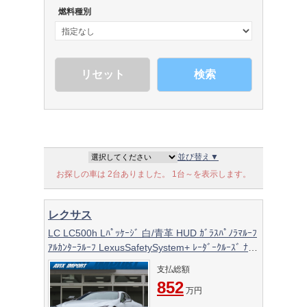
燃料種別
検索
並び替え▼
お探しの車は 2台ありました。 1台～を表示します。
レクサス
LC LC500h Lﾊﾟｯｹｰｼﾞ 白/青革 HUD ｶﾞﾗｽﾊﾟﾉﾗﾏﾙｰﾌ
ｱﾙｶﾝﾀｰﾗﾙｰﾌ LexusSafetySystem+ ﾚｰﾀﾞｰｸﾙｰｽﾞ ﾅﾋﾞ
TV Bｶﾒﾗ ｽﾃｱﾘﾝｸﾞ&ｼｰﾄﾋｰﾀｰ ﾍﾞﾝﾁﾚｰｼｮﾝ ｽﾏｰﾄｷｰ 三眼
支払総額
LEDﾗｲﾄ 21AW 1ｵｰﾅｰ
852
万円