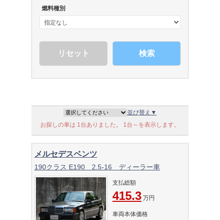
燃料種別
検索
並び替え▼
お探しの車は 1台ありました。 1台～を表示します。
メルセデスベンツ
190クラス E190 2.5-16 ディーラー車
支払総額
415.3
万円
車両本体価格