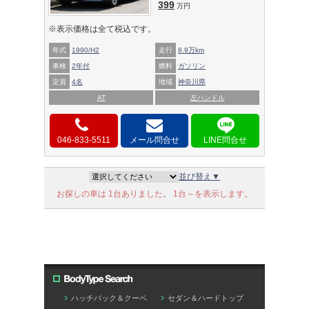
399
万円
※表示価格は全て税込です。
年式
1990/H2
走行
8.9万km
車検
2年付
燃料
ガソリン
定員
4名
地域
神奈川県
AT
左ハンドル
046-833-5511
メール問合せ
並び替え▼
お探しの車は 1台ありました。 1台～を表示します。
ハッチバック＆クーペ
セダン＆ハードトップ