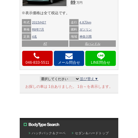
89
万円
※表示価格は全て税込です。
年式
2015/H27
走行
4.8万km
車検
R8年7月
燃料
ガソリン
定員
4名
地域
神奈川県
AT
右ハンドル
046-833-5511
メール問合せ
並び替え▼
お探しの車は 1台ありました。 1台～を表示します。
ハッチバック＆クーペ
セダン＆ハードトップ