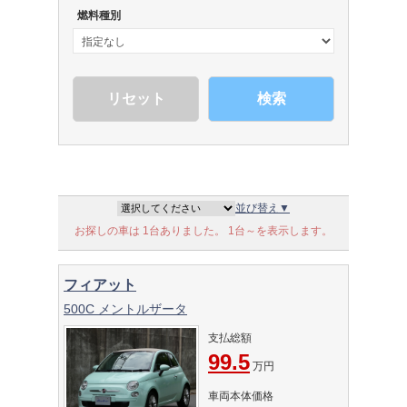
燃料種別
検索
並び替え▼
お探しの車は 1台ありました。 1台～を表示します。
フィアット
500C メントルザータ
支払総額
99.5
万円
車両本体価格