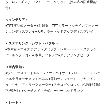
ッド●ハンズフリーパワートランクリッド（挟み込み防止機能
付）
＜インテリア＞
●TFT液晶式メーター●計器盤 TFTカラーマルチインフォメー
ションディスプレイ●大型カラーヘッドアップディスプレイ
＜ステアリング・シフト・ペダル＞
●本木目＋本革ステアリング（ソフトレザーパッド・ステッチ・
パドルシフト付）＆本革シフトノブ●ステアリングヒーター
＜室内装備＞
●ウルトラスエード®ルーフ / サンバイザー●フロントシートバッ
ク本杢目オーナメントパネル●電動サンシェード リヤウインド
ゥ、リヤドア・リヤクォーター●アナログクロック（GPS時刻補
正機能付）●タッチスイッチ式オーバーヘッドランプ
＜シート＞