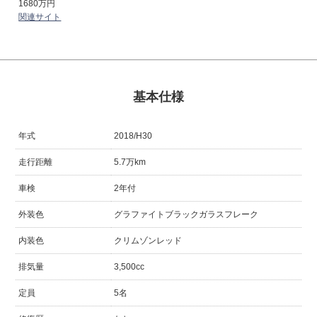
1680万円
関連サイト
基本仕様
年式
2018/H30
走行距離
5.7万km
車検
2年付
外装色
グラファイトブラックガラスフレーク
内装色
クリムゾンレッド
排気量
3,500cc
定員
5名