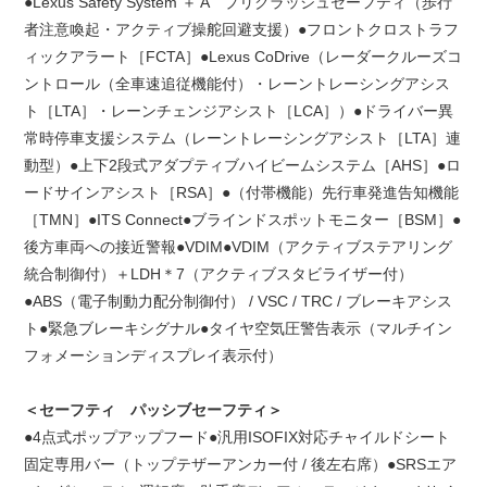
●Lexus Safety System ＋ A プリクラッシュセーフティ（歩行
者注意喚起・アクティブ操舵回避支援）●フロントクロストラフ
ィックアラート［FCTA］●Lexus CoDrive（レーダークルーズコ
ントロール（全車速追従機能付）・レーントレーシングアシス
ト［LTA］・レーンチェンジアシスト［LCA］）●ドライバー異
常時停車支援システム（レーントレーシングアシスト［LTA］連
動型）●上下2段式アダプティブハイビームシステム［AHS］●ロ
ードサインアシスト［RSA］●（付帯機能）先行車発進告知機能
［TMN］●ITS Connect●ブラインドスポットモニター［BSM］●
後方車両への接近警報●VDIM●VDIM（アクティブステアリング
統合制御付）＋LDH＊7（アクティブスタビライザー付）
●ABS（電子制動力配分制御付） / VSC / TRC / ブレーキアシス
ト●緊急ブレーキシグナル●タイヤ空気圧警告表示（マルチイン
フォメーションディスプレイ表示付）
＜セーフティ パッシブセーフティ＞
●4点式ポップアップフード●汎用ISOFIX対応チャイルドシート
固定専用バー（トップテザーアンカー付 / 後左右席）●SRSエア