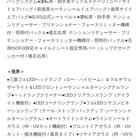
バッグシステム●運転席・助手席デュアルステージ / ニー / サイ
ドエアバッグ / 前後席カーテンシールドエアバッグ / 後席サイド
エアバッグ●ELR3点式シートベルト●運転席・助手席: テンショ
ンリデューサー・プリテンショナー・フォースリミッター機構
付・照明付バックル●後左右席: テンションリデューサー・プリ
テンショナー・フォースリミッター機構付・照明付バックル●汎
用ISOFIX対応チャイルドシート固定専用バー（トップテザーア
ンカー付 / 後左右席）
＜視界＞
●三眼フルLEDヘッドランプ（ロー・ハイビーム）＆マルチウェ
ザーライト＆LEDフロントシーケンシャルターンシグナルラン
プ●ヘッドランプクリーナー●LEDクリアランスランプ（デイラ
イト機能付）●LEDコーナリングランプ●フルLEDリヤコンビネ
ーションランプ（テール･ストップ･バックアップ･シーケンシャ
ルターンシグナル）●オートライトシステム●ウインドシールド
ガラス（IR・UVカット機能付）●フロントドアガラス（IR・UV
カット・撥水機能付 / 遮音タイプ）●リヤドアガラス（IR・UVカ