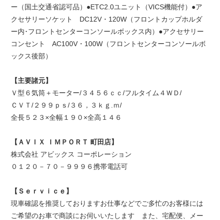
ー（国土交通省認可品）●ETC2.0ユニット（VICS機能付）●ア
クセサリーソケット DC12V・120W（フロントカップホルダ
ー内･フロントセンターコンソールボックス内）●アクセサリー
コンセント AC100V・100W（フロントセンターコンソールボ
ックス後部）
【主要諸元】
Ｖ型６気筒＋モーター/３４５６ｃｃ/フルタイム４ＷＤ/
ＣＶＴ/２９９ｐｓ/３６，３ｋｇ.ｍ/
全長５２３×全幅１９０×全高１４６
【ＡＶＩＸ ＩＭＰＯＲＴ 町田店】
株式会社 アビックス コーポレーション
０１２０－７０－９９９６携帯電話可
【Ｓｅｒｖｉｃｅ】
現車確認を推奨しておりますお仕事などでご多忙のお客様には
ご希望のお車で商談にお伺いいたします また、宅配便、メー