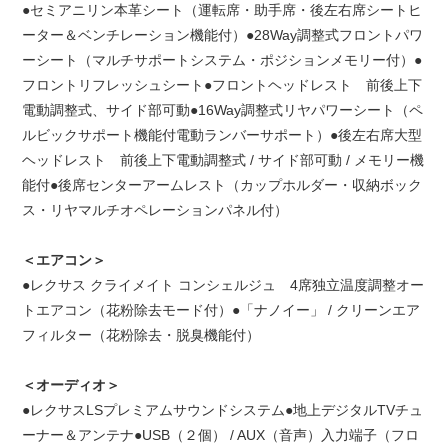
●セミアニリン本革シート（運転席・助手席・後左右席シートヒ
ーター＆ベンチレーション機能付）●28Way調整式フロントパワ
ーシート（マルチサポートシステム・ポジションメモリー付）●
フロントリフレッシュシート●フロントヘッドレスト 前後上下
電動調整式、サイド部可動●16Way調整式リヤパワーシート（ペ
ルビックサポート機能付電動ランバーサポート）●後左右席大型
ヘッドレスト 前後上下電動調整式 / サイド部可動 / メモリー機
能付●後席センターアームレスト（カップホルダー・収納ボック
ス・リヤマルチオペレーションパネル付）
＜エアコン＞
●レクサス クライメイト コンシェルジュ 4席独立温度調整オー
トエアコン（花粉除去モード付）●「ナノイー」 / クリーンエア
フィルター（花粉除去・脱臭機能付）
＜オーディオ＞
●
レクサスLSプレミアムサウンドシステム●地上デジタルTVチュ
ーナー＆アンテナ●USB（２個） / AUX（音声）入力端子（フロ