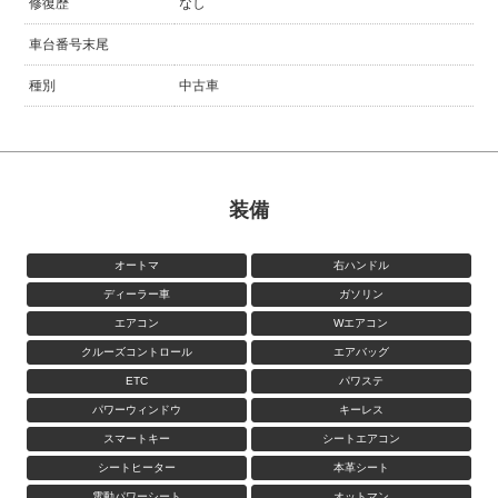
修復歴
なし
車台番号末尾
種別
中古車
装備
オートマ
右ハンドル
ディーラー車
ガソリン
エアコン
Wエアコン
クルーズコントロール
エアバッグ
ETC
パワステ
パワーウィンドウ
キーレス
スマートキー
シートエアコン
シートヒーター
本革シート
電動パワーシート
オットマン