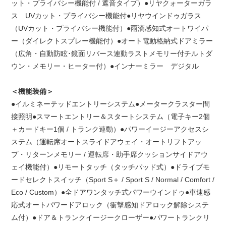
ット・プライバシー機能付 / 遮音タイプ）●リヤクォーターガラ
ス UVカット・プライバシー機能付●リヤウインドゥガラス
（UVカット・プライバシー機能付）●雨滴感知式オートワイパ
ー（ダイレクトスプレー機能付）●オート電動格納式ドアミラー
（広角・自動防眩･鏡面リバース連動ラストメモリー付チルトダ
ウン・メモリー・ヒーター付）●インナーミラー デジタル
＜機能装備＞
●イルミネーテッドエントリーシステム●メータークラスター間
接照明●スマートエントリー＆スタートシステム（電子キー2個
＋カードキー1個 / トランク連動）●パワーイージーアクセスシ
ステム（運転席オートスライドアウェイ・オートリフトアッ
プ・リターンメモリー / 運転席・助手席クッションサイドアウ
ェイ機能付）●リモートタッチ（タッチパッド式）●ドライブモ
ードセレクトスイッチ（Sport S＋ / Sport S / Normal / Comfort /
Eco / Custom）●全ドアワンタッチ式パワーウインドゥ●車速感
応式オートパワードアロック（衝撃感知ドアロック解除システ
ム付）●ドア＆トランクイージークローザー●パワートランクリ