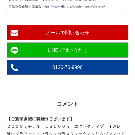
自動車公正取引協議会
https://www.aftc.or.jp/contents/am/shiharai/
メールで問い合わせ
0120-70-9996
コメント
【ご覧頂き誠に有難うございます】
２０１８ｙモデル ＬＳ５００ｈ エグゼクティブ ４ＷＤ
純正グラファイトブラックガラスフレーク／クリムゾンレッド