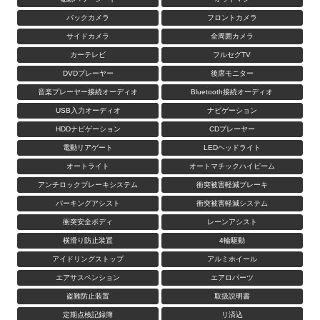
バックカメラ
フロントカメラ
サイドカメラ
全周囲カメラ
カーテレビ
フルセグTV
DVDプレーヤー
後席モニター
音楽プレーヤー接続オーディオ
Bluetooth接続オーディオ
USB入力オーディオ
ナビゲーション
HDDナビゲーション
CDプレーヤー
電動リアゲート
LEDヘッドライト
オートライト
オートマチックハイビーム
アンチロックブレーキシステム
衝突被害軽減ブレーキ
パーキングアシスト
衝突被害軽減システム
衝突安全ボディ
レーンアシスト
横滑り防止装置
4輪駆動
アイドリングストップ
アルミホイール
エアサスペンション
エアロパーツ
盗難防止装置
取扱説明書
定期点検記録簿
リ済込