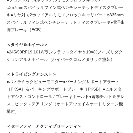
●
フロント対向4ポッドアルミモノブロックキャリパー・
φ357mmスパイラルフィン式ベンチレーテッドディスクブレー
キ●リヤ対向2ポッドアルミモノブロックキャリパー・φ335mm
スパイラルフィン式ベンチレーテッドディスクブレーキ●電子制
御ブレーキ［ECB］
＜タイヤ＆ホイール＞
●245/50RF19 101Wランフラットタイヤ＆19×8Jノイズリダク
ションアルミホイール（ハイパークロムメタリック塗装）
＜ドライビングアシスト＞
●
パノラミックビューモニター●パーキングサポートアラート
［PKSA］＆パーキングサポートブレーキ［PKSB］●ヒルスター
トアシストコントロール / ブレーキホールド●電動チルト＆テレ
スコピックステアリング（オートアウェイ＆オートリターン機
構付）
＜セーフティ アクティブセーフティ＞