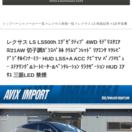
トップページ
>
メーカー一覧
>
レクサス車種一覧
>
レクサス LS 検索結果
> LS 中古車
レクサス LS LS500h ｴｸﾞｾﾞｸﾃｨﾌﾞ 4WD ﾓﾃﾞﾘｽﾀｴｱ
ﾛ/21AW 切子調ｶﾞﾗｽﾊﾟﾈﾙ ｸﾘﾑｿﾞﾝﾚｯﾄﾞ ﾘｱｴﾝﾀ ﾏｸﾚﾋﾞ
ﾃﾞｼﾞﾀﾙｲﾝﾅｰﾐﾗｰ HUD LSS+A ACC ﾅﾋﾞTV ﾊﾟﾉﾗﾏﾋﾞｭ
ｰ ｽﾃｱﾘﾝｸﾞ&ｼｰﾄﾋｰﾀｰ&ﾍﾞﾝﾁﾚｰｼｮﾝ ﾘﾗｸｾﾞｰｼｮﾝ HUD ｴｱ
ｻｽ 三眼LED 禁煙