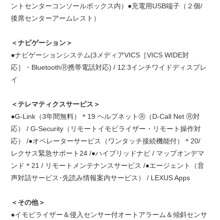
ントセンターコンソールボックス内）●充電用USB端子（２個/
後席センターアームレスト）
＜ナビゲーション＞
●ナビゲーションシステム(3メディアVICS［VICS WIDE対
応］・BluetoothⓇ携帯電話対応) / 12.3インチワイドディスプレ
イ
＜テレマティクスサービス＞
●G-Link（3年間無料）＊19 ヘルプネットⓇ（D-Call Net Ⓡ対
応） / G-Security（リモートイモビライザー・リモート操作対
応） /●オペレーターサービス（ワンタッチ接続機能付）＊20/
レクサス緊急サポート24 /●ハイブリッドナビ / マップオンデマ
ンド＊21 / リモートメンテナンスサービス /●エージェント（音
声対話サービス･先読み情報案内サービス） / LEXUS Apps
＜その他＞
●イモビライザー＆侵入センサー付オートアラーム＆傾斜センサ