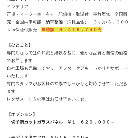
インテリア
正規ディーラー車 右Ｈ 記録簿・取説付 事故歴無 全国販
売・全国納車可能 納車整備（消耗品含） ３ヶ月/３，０００
ｋｍ保証付販売
※総額 ６，４１６，７４０円
【ひとこと】
専門店ならではの知識と経験を基に、確かな品質と自信の価格
でお届します
自社工場も完備しており、アフターケアもしっかりとサポート
いたします
専門スタッフがお客様の立場でしっかりと対応させていただき
ます
レクサス ＬＳの事はお任せ下さいませ。
【オプション】
・切子調カットガラスパネル ￥１，６２０，０００－
・モデリスタエアロ ￥５１８，４００－