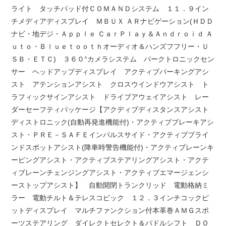
ライト タッチパッド付ＣＯＭＡＮＤシステム １１．９イン
チメディアディスプレイ ＭＢＵＸ ＡＲナビゲーション(ＨＤＤ
ナビ・地デジ・Ａｐｐｌｅ ＣａｒＰｌａｙ＆Ａｎｄｒｏｉｄ Ａ
ｕｔｏ・Ｂｌｕｅｔｏｏｔｈオーディオ＆ハンズフフリー・Ｕ
ＳＢ・ＥＴＣ) ３６０°カメラシステム パークトロニックセン
サー ヘッドアップディスプレイ アクティブパーキングアシ
スト アテンションアシスト クロスウインドウアシスト ト
ラフィックサインアシスト ドライブアウェイアシスト レー
ダーセーフティパッケージ【アクディブディスタンスアシスト
ディストロニック(自動再発進機能付)・アクティブブレーキアシ
スト・ＰＲＥ－ＳＡＦＥインパルスサイド・アクティブブライ
ンドスポットアシスト(降車時警告機能付)・アクティブレーンキ
ーピングアシスト・アクティブステアリングアシスト・アクテ
ィブレーンチェンジングアシスト・アクティブエマージェンシ
ーストップアシスト】 自動開閉トランクリッド 電動格納ミ
ラー 電動チルト＆テレスコピック １２．３インチコックピ
ットディスプレイ マルチファンクション付本革巻ＡＭＧスポ
ーツステアリング ダイレクトセレクト＆パドルシフト ＤＯ