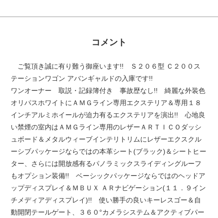
コメント
ご覧頂き誠に有り難う御座います!! Ｓ２０６型 Ｃ２００ス
テーションワゴン アバンギャルドの入庫です!!
ワンオーナー 取説・記録簿付き 事故歴なし!! 綺麗な外装色
オリパスホワイトにＡＭＧライン専用エクステリア＆専用１８
インチアルミホイールが迫力有るエクステリアを演出!! 心地良
い禁煙の室内はＡＭＧライン専用のレザーＡＲＴＩＣＯダッシ
ュボード＆メタルウィーブインテリトリムにレザーエクスクル
ーシブパッケージならではの本革シート(ブラック)＆シートヒー
ター、さらには開放感有るパノラミックスライディングルーフ
もオプション装備!! ベーシックパッケージならではのヘッドア
ップディスプレイ＆ＭＢＵＸ ＡＲナビゲーション(１１．９イン
チメディアディスプレイ)!! 使い勝手の良いキーレスゴー＆自
動開閉テールゲート、３６０°カメラシステム＆アクティブパー