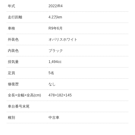
年式
2022/R4
走行距離
4.2万km
車検
R9年6月
外装色
オパリスホワイト
内装色
ブラック
排気量
1,494cc
定員
5名
修復歴
なし
全長×全幅×全高(cm)
478×182×145
車台番号末尾
種別
中古車