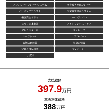
アンチロックブレーキシステム
衝突被害軽減ブレーキ
パーキングアシスト
衝突被害軽減システム
衝突安全ボディ
レーンアシスト
横滑り防止装置
アイドリングストップ
アルミホイール
サンルーフ
ルーフレール
エアロパーツ
盗難防止装置
取扱説明書
定期点検記録簿
ワンオーナー
リ済別
支払総額
397.9
万円
車両本体価格
388
万円