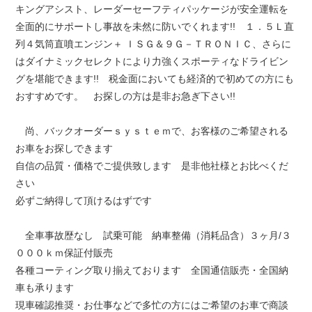
キングアシスト、レーダーセーフティパッケージが安全運転を
全面的にサポートし事故を未然に防いでくれます!! １．５Ｌ直
列４気筒直噴エンジン＋ ＩＳＧ＆９Ｇ－ＴＲＯＮＩＣ、さらに
はダイナミックセレクトにより力強くスポーティなドライビン
グを堪能できます!! 税金面においても経済的で初めての方にも
おすすめです。 お探しの方は是非お急ぎ下さい!!
尚、バックオーダーｓｙｓｔｅｍで、お客様のご希望される
お車をお探しできます
自信の品質・価格でご提供致します 是非他社様とお比べくだ
さい
必ずご納得して頂けるはずです
全車事故歴なし 試乗可能 納車整備（消耗品含）３ヶ月/３
０００ｋｍ保証付販売
各種コーティング取り揃えております 全国通信販売・全国納
車も承ります
現車確認推奨・お仕事などで多忙の方にはご希望のお車で商談