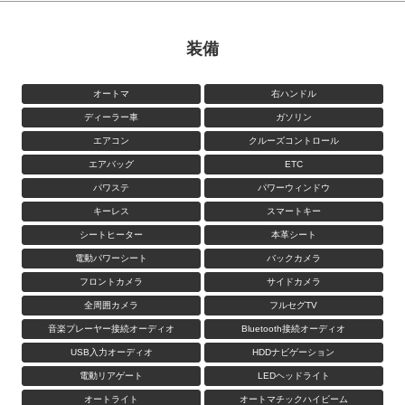
装備
オートマ
右ハンドル
ディーラー車
ガソリン
エアコン
クルーズコントロール
エアバッグ
ETC
パワステ
パワーウィンドウ
キーレス
スマートキー
シートヒーター
本革シート
電動パワーシート
バックカメラ
フロントカメラ
サイドカメラ
全周囲カメラ
フルセグTV
音楽プレーヤー接続オーディオ
Bluetooth接続オーディオ
USB入力オーディオ
HDDナビゲーション
電動リアゲート
LEDヘッドライト
オートライト
オートマチックハイビーム