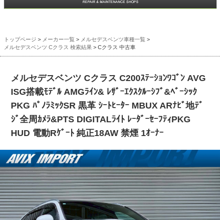
トップページ
>
メーカー一覧
>
メルセデスベンツ車種一覧
>
メルセデスベンツ Cクラス 検索結果
> Cクラス 中古車
メルセデスベンツ Cクラス C200ｽﾃｰｼｮﾝﾜｺﾞﾝ AVG
ISG搭載ﾓﾃﾞﾙ AMGﾗｲﾝ& ﾚｻﾞｰｴｸｽｸﾙｰｼﾌﾞ&ﾍﾞｰｼｯｸ
PKG ﾊﾟﾉﾗﾐｯｸSR 黒革 ｼｰﾄﾋｰﾀｰ MBUX ARﾅﾋﾞ地ﾃﾞ
ｼﾞ全周ｶﾒﾗ&PTS DIGITALﾗｲﾄ ﾚｰﾀﾞｰｾｰﾌﾃｨPKG
HUD 電動Rｹﾞｰﾄ 純正18AW 禁煙 1ｵｰﾅｰ