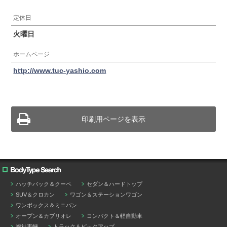
定休日
火曜日
ホームページ
http://www.tuc-yashio.com
印刷用ページを表示
ハッチバック＆クーペ
セダン＆ハードトップ
SUV＆クロカン
ワゴン＆ステーションワゴン
ワンボックス＆ミニバン
オープン＆カブリオレ
コンパクト＆軽自動車
福祉車輛
トラック＆ピックアップ