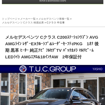
トップページ
>
メーカー一覧
>
メルセデスベンツ車種一覧
>
メルセデスベンツ Cクラス 検索結果
> Cクラス 中古車
メルセデスベンツ Cクラス C200ｽﾃｰｼｮﾝﾜｺﾞﾝ AVG
AMGﾗｲﾝ ﾚｻﾞｰEXｸﾙｰｼﾌﾞ&ﾚｰﾀﾞｰｾｰﾌﾃｨPKG 1ｵﾅ 後
期 黒革 ﾋｰﾀｰ 純正ﾅﾋﾞ ﾌﾙｾｸﾞTV ﾊﾞｯｸｶﾒﾗ ﾏﾙﾁﾋﾞｰﾑ
LEDﾗｲﾄ AMGｴｱﾛ&18ｲﾝﾁAW 2年保証付