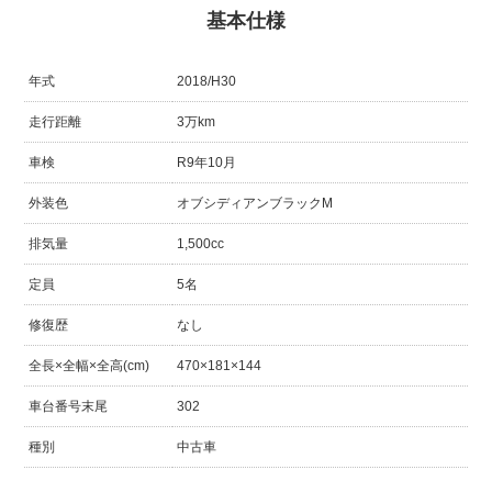
基本仕様
年式
2018/H30
走行距離
3万km
車検
R9年10月
外装色
オブシディアンブラックM
排気量
1,500cc
定員
5名
修復歴
なし
全長×全幅×全高(cm)
470×181×144
車台番号末尾
302
種別
中古車