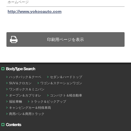
ホームページ
http://www.yokooauto.com
印刷用ページを表示
ハッチバック＆クーペ
セダン＆ハードトップ
SUV＆クロカン
ワゴン＆ステーションワゴン
ワンボックス＆ミニバン
オープン＆カブリオレ
コンパクト＆軽自動車
福祉車輛
トラック＆ピックアップ
キャンピングカー＆特殊車両
商用バン＆商用トラック