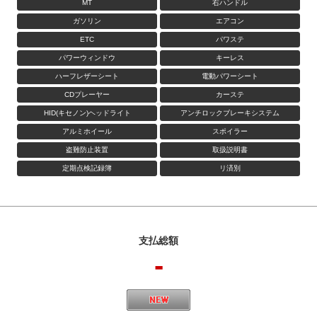
MT
右ハンドル
ガソリン
エアコン
ETC
パワステ
パワーウィンドウ
キーレス
ハーフレザーシート
電動パワーシート
CDプレーヤー
カーステ
HID(キセノン)ヘッドライト
アンチロックブレーキシステム
アルミホイール
スポイラー
盗難防止装置
取扱説明書
定期点検記録簿
リ済別
支払総額
-