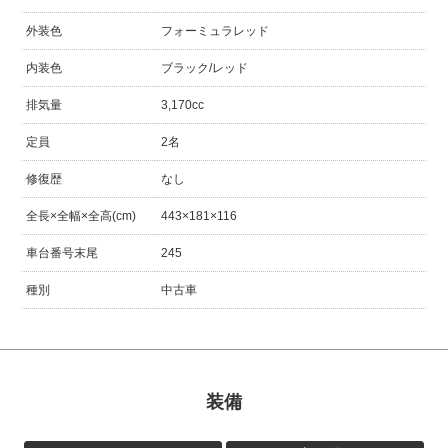
外装色
フォーミュラレッド
内装色
ブラック/レッド
排気量
3,170cc
定員
2名
修復歴
なし
全長×全幅×全高(cm)
443×181×116
車台番号末尾
245
種別
中古車
装備